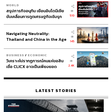
WORLD
สรุปภารกิจอนุทิน เยือนอินโดนีเซีย
510
ขับเคลื่อนการทูตเศรษฐกิจเชิงรุก
ประกาศหุ้นส่วนยุทธศาสตร์ไทย –
อินโดนีเซีย
Navigating Neutrality:
Thailand and China in the Age
145
of a New Global Order
BUSINESS
/
ECONOMIC
วิเคราะห์ปรากฏการณ์คนแห่ขอสิน
2.4K
เชื่อ CLICX อาจเป็นเพียงยอด
ภูเขาน้ำแข็ง ของปัญหาหนี้ครัว
เรือนไทยที่ถูกซุกไว้
LATEST STORIES