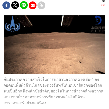
68
จีนประกาศความสำเร็จในการนำยานอวกาศฉางเอ๋อ-4 ลง
จอดบนพื้นผิวด้านไกลของดวงจันทร์ได้เป็นชาติแรกของโลก
นับเป็นอีกหนึ่งหลักชัยสำคัญของจีนในการสำรวจห้วงอวกาศ
และตอกย้ำยุทธศาสตร์การพัฒนาเทคโนโลยีด้าน
ดาราศาสตร์อย่างต่อเนื่อง