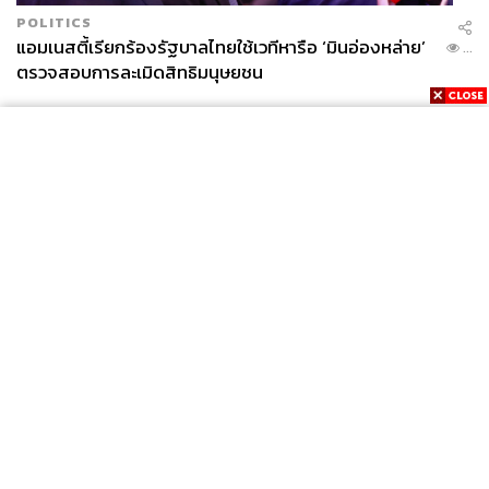
POLITICS
แอมเนสตี้เรียกร้องรัฐบาลไทยใช้เวทีหารือ ‘มินอ่องหล่าย’
...
ตรวจสอบการละเมิดสิทธิมนุษยชน
News
Wealth
Pop
Podcast
Video
Now
Opinion
Careers
Events
Privacy
About
Contact
Policy
FOR
ADVERTISING
MEMBERSHIP