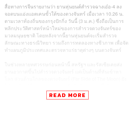
สื่อทางการจีนรายงานว่า ยานหุ่นยนต์สำรวจฉางเอ๋อ-4 ลง
จอดบนแอ่งแอตเคนขั้วใต้ของดวงจันทร์ เมื่อเวลา 10.26 น.
ตามเวลาท้องถิ่นของกรุงปักกิ่ง วันนี้ (3 ม.ค.) ซึ่งถือเป็นการ
พลิกประวัติศาสตร์หน้าใหม่ของการสำรวจดวงจันทร์ของ
มวลมนุษยชาติ โดยหลังจากนี้ยานหุ่นยนต์จะเริ่มสำรวจ
ลักษณะทางธรณีวิทยา รวมถึงการทดลองทางชีวภาพ เพื่อจัด
ทำแผนภูมิประเทศและตรวจหาแร่ธาตุต่างๆ บนดวงจันทร์
ในช่วงหลายทศวรรษก่อนหน้านี้ สหรัฐฯ และรัสเซียเคยส่ง
ยานอวกาศขึ้นไปสำรวจดวงจันทร์ แต่เป็นด้านที่หันเข้าหา
โลก ส่วนด้านไกลของดวงจันทร์ (Far Side of The Moon) ยัง
ไม่เคยมีชาติใดส่งยานอวกาศหรือนักบินอวกาศขึ้นไปลงจอด
หรือสำรวจมาก่อน ดังนั้นด้านนี้จึงมีชื่อเรียกอีกชื่อว่าด้านมืด
READ MORE
ของดวงจันทร์ (Dark Side)
สำหรับแอ่งแอตเคนขั้วใต้ (
South Pole-Aitken Basin
) เป็น
แอ่งที่ใหญ่ที่สุด เก่าแก่ที่สุด และลึกที่สุดบนพื้นผิวดวงจันทร์