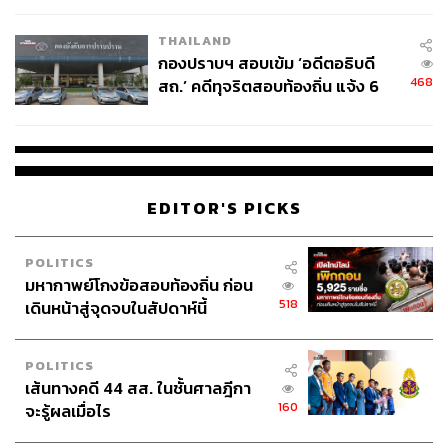
THAILAND
กองปราบฯ สอบเข้ม ‘อดีตอธิบดี
468
สถ.’ คดีทุจริตสอบท้องถิ่น แจ้ง 6
ข้อหาหนัก จ่อชง ป.ป.ช. 12 ส.ค. นี้
EDITOR'S PICKS
POLITICS
มหากาพย์โกงข้อสอบท้องถิ่น ก่อน
518
เดินหน้าสู่จุดจบในสัปดาห์นี้
POLITICS
เส้นทางคดี 44 สส. ในชั้นศาลฎีกา
160
จะรู้ผลเมื่อไร