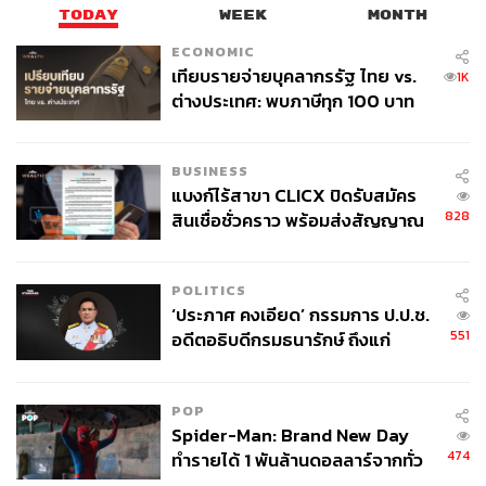
TODAY
WEEK
MONTH
ECONOMIC
เทียบรายจ่ายบุคลากรรัฐ ไทย vs.
1K
ต่างประเทศ: พบภาษีทุก 100 บาท
ของคนไทยใช้ไปกับข้าราชการเฉียด
40 บาท
BUSINESS
แบงก์ไร้สาขา CLICX ปิดรับสมัคร
828
สินเชื่อชั่วคราว พร้อมส่งสัญญาณ
เตือนกลุ่มกู้เงินผิดวัตถุประสงค์-ให้
ข้อมูลเท็จ เตรียมดำเนินคดีเด็ดขาด
POLITICS
‘ประภาศ คงเอียด’ กรรมการ ป.ป.ช.
551
อดีตอธิบดีกรมธนารักษ์ ถึงแก่
อนิจกรรม
POP
Spider-Man: Brand New Day
474
ทำรายได้ 1 พันล้านดอลลาร์จากทั่ว
โลกภายใน 6 วัน