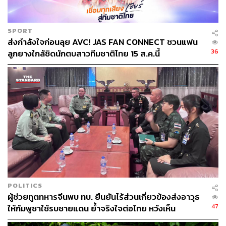
SPORT
ส่งกำลังใจก่อนลุย AVC! JAS FAN CONNECT ชวนแฟน
36
ลูกยางใกล้ชิดนักตบสาวทีมชาติไทย 15 ส.ค.นี้
POLITICS
ผู้ช่วยทูตทหารจีนพบ ทบ. ยืนยันไร้ส่วนเกี่ยวข้องส่งอาวุธ
47
ให้กัมพูชาใช้รบชายแดน ย้ำจริงใจต่อไทย หวังเห็น
ทางออกสันติวิธี