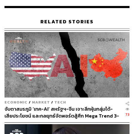
www.bbc.com/news/science-environment-46724727
TAGS:
ยานอวกาศฉางเอ๋อ-4 (Chang'e 4)
NASA
China
RELATED STORIES
การสำรวจด้านไกลของดวงจันทร์
68
ABOUT THE AUTHOR
ECONOMIC
/
MARKET
/
TECH
จับตาสมรภูมิ ‘เทค-AI’ สหรัฐฯ-จีน เจาะลึกหุ้นกลุ่มได้-
คมปทิต คงศักดิ์ศรีสกุล
73
เสียประโยชน์ และกลยุทธ์จัดพอร์ตสู้ศึก Mega Trend 3-
บรรณาธิการข่าวต่างประเทศ สำนักข่าว THE
5 ปีข้างหน้า
STANDARD