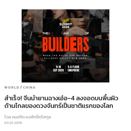
/
WORLD
CHINA
สำเร็จ! จีนนำยานฉางเอ๋อ-4 ลงจอดบนพื้นผิว
ด้านไกลของดวงจันทร์เป็นชาติแรกของโลก
โดย
คมปทิต คงศักดิ์ศรีสกุล
03.01.2019