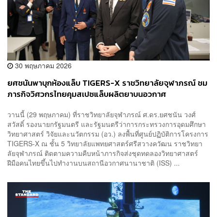
30 พฤษภาคม 2026
ยศชนันพาบุกห้องแล็บ TIGERS-X ราชวิทยาลัยจุฬาภรณ์ ชม
ภารกิจวิศวกรไทยคุมสเปซแล็บผลิตยาบนอวกาศ
วานนี้ (29 พฤษภาคม) ที่ราชวิทยาลัยจุฬาภรณ์ ศ.ดร.ยศชนัน วงศ์
สวัสดิ์ รองนายกรัฐมนตรี และรัฐมนตรีว่าการกระทรวงการอุดมศึกษา
วิทยาศาสตร์ วิจัยและนวัตกรรม (อว.) ลงพื้นที่ศูนย์ปฏิบัติการโครงการ
TIGERS-X ณ ชั้น 5 วิทยาลัยแพทยศาสตร์ศรีสวางควัฒน ราชวิทยา
ลัยจุฬาภรณ์ ติดตามความคืบหน้าภารกิจส่งชุดทดลองวิทยาศาสตร์
ฝีมือคนไทยขึ้นไปทำงานบนสถานีอวกาศนานาชาติ (ISS) ...