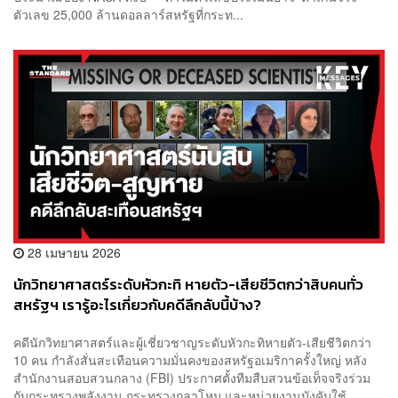
ตัวเลข 25,000 ล้านดอลลาร์สหรัฐที่กระท...
28 เมษายน 2026
นักวิทยาศาสตร์ระดับหัวกะทิ หายตัว-เสียชีวิตกว่าสิบคนทั่ว
สหรัฐฯ เรารู้อะไรเกี่ยวกับคดีลึกลับนี้บ้าง?
คดีนักวิทยาศาสตร์และผู้เชี่ยวชาญระดับหัวกะทิหายตัว-เสียชีวิตกว่า
10 คน กำลังสั่นสะเทือนความมั่นคงของสหรัฐอเมริกาครั้งใหญ่ หลัง
สำนักงานสอบสวนกลาง (FBI) ประกาศตั้งทีมสืบสวนข้อเท็จจริงร่วม
กับกระทรวงพลังงาน กระทรวงกลาโหม และหน่วยงานบังคับใช้