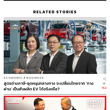
New York Times รายงานว่า ปัจจุบัน มิน ซิน ซึ่งอาศัยอยู่ใน
RELATED STORIES
ไทย ยังใช้เวลาอยู่ทั้งในสหรัฐฯ และเมียนมา โดยเขาดำรง
ตำแหน่งผู้อำนวยการบริหารของสถาบันวิจัยยุทธศาสตร์และ
นโยบายเมียนมา (ISP-Myanmar) ซึ่งเป็นสถาบันวิจัยใน
ประเทศไทยที่ทำการศึกษาวิจัยเรื่องบทบาทของจีนในเมีย
นมา รวมถึงเรื่องผลประโยชน์ ความสัมพันธ์ และอิทธิพลของ
จีนในภูมิภาค
ในช่วงไม่กี่ปีที่ผ่านมาเขายังได้เขียนเกี่ยวกับนโยบายต่าง
ประเทศของจีนและการค้ากับเมียนมา โดยสถาบันวิจัยแห่งนี้
มีการแลกเปลี่ยนความคิดเห็นกับสถาบันวิจัยของจีนเป็น
ประจำ และได้ตีพิมพ์ผลงานเกี่ยวกับประเด็นต่างๆ เช่น การส่ง
ECONOMIC
/
BUSINESS
ออกแร่หายากของเมียนมาไปยังจีน
สูตรถ่างภาษี-อุดหนุนกลางทาง จะเปลี่ยนไทยจาก ‘ทาง
154
ผ่าน’ เป็นฮับผลิต EV ได้จริงหรือ?
ทั้งนี้ ตามรายงานของศูนย์นวัตกรรมทางสังคมและนโยบาย
ต่างประเทศระบุว่า ปัจจุบันเขายังเป็นนักศึกษาปริญญาเอกที่
มหาวิทยาลัยแคลิฟอร์เนีย เบิร์กลีย์ด้วย