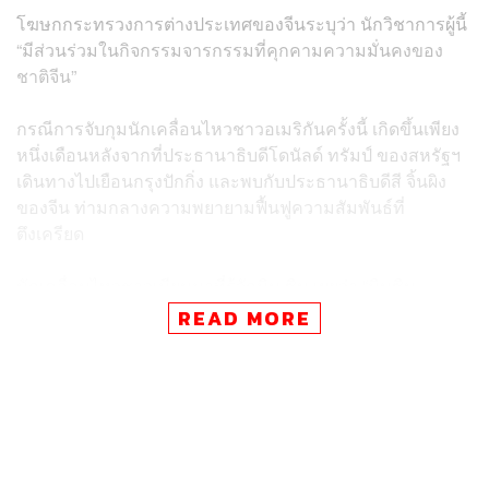
โฆษกกระทรวงการต่างประเทศของจีนระบุว่า นักวิชาการผู้นี้
“มีส่วนร่วมในกิจกรรมจารกรรมที่คุกคามความมั่นคงของ
ชาติจีน”
กรณีการจับกุมนักเคลื่อนไหวชาวอเมริกันครั้งนี้ เกิดขึ้นเพียง
หนึ่งเดือนหลังจากที่ประธานาธิบดีโดนัลด์ ทรัมป์ ของสหรัฐฯ
เดินทางไปเยือนกรุงปักกิ่ง และพบกับประธานาธิบดีสี จิ้นผิง
ของจีน ท่ามกลางความพยายามฟื้นฟูความสัมพันธ์ที่
ตึงเครียด
นักเคลื่อนไหวชาวเมียนมาที่รู้จักมิน ซิน เผยว่า “มินซิน
หายตัวไปเมื่อวันที่ 3 มิถุนายน หลังจากเดินทางไปยังเมืองคุ
READ MORE
นหมิง มณฑลยูนนานของจีน เพื่อเข้าร่วมการประชุม”
ขณะที่นักกิจกรรมอีกรายหนึ่งซึ่งขอไม่เปิดเผยชื่อเนื่องจาก
เกรงว่าจะถูกรัฐบาลจีนลงโทษและจับกุม กล่าวว่า “มินซินเคย
เดินทางไปจีนมาแล้วหลายครั้ง”