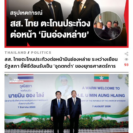
ด้านแอมเนสตี้ อินเตอร์เนชั่นแนล เรียกร้องให้ทางการจีน
ปล่อยตัวมิน ซิน ทันที
โดยโจ ฟรีแมน นักวิจัยด้านเมียนมาของ แอมเนสตี้ กล่าวว่า
“สถานการณ์เกี่ยวกับการจับกุมมินซิน อย่างลึกลับนั้น น่าเป็น
ห่วงอย่างยิ่ง เช่นเดียวกับข้อกล่าวหาเรื่องการจารกรรมที่
ปรากฏขึ้น”
THAILAND
/
POLITICS
สส. ไทยตะโกนประท้วงต่อหน้ามินอ่องหล่าย ระหว่างเยือน
อ้างอิง:
93
รัฐสภา ชี้พิธีต้อนรับเป็น ‘จุดตกต่ำ’ ของยุทธศาสตร์การ
https://apnews.com/article/scholar-us-myanmar-detai
ทูตไทย
ned-espionage-charges-china-ec2559d40243f7bd4c
4ab5eb11801f5b
TAGS:
Amnesty International
U Min Zin
Myanmar
Donald Trump
USA
China
Xi Jinping