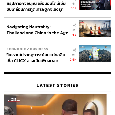
สรุปภารกิจอนุทิน เยือนอินโดนีเซีย
539
ขับเคลื่อนการทูตเศรษฐกิจเชิงรุก
ประกาศหุ้นส่วนยุทธศาสตร์ไทย –
อินโดนีเซีย
Navigating Neutrality:
Thailand and China in the Age
168
of a New Global Order
ECONOMIC
/
BUSINESS
วิเคราะห์ปรากฏการณ์คนแห่ขอสิน
2.6K
เชื่อ CLICX อาจเป็นเพียงยอด
ภูเขาน้ำแข็ง ของปัญหาหนี้ครัว
เรือนไทยที่ถูกซุกไว้
LATEST STORIES