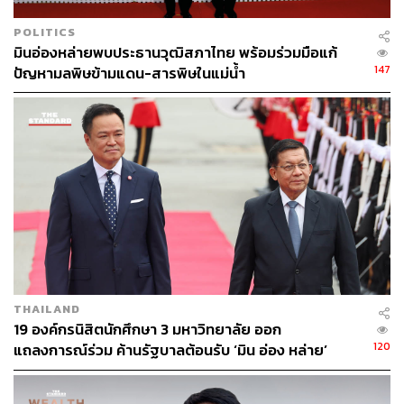
POLITICS
มินอ่องหล่ายพบประธานวุฒิสภาไทย พร้อมร่วมมือแก้
147
ปัญหามลพิษข้ามแดน-สารพิษในแม่น้ำ
236
ABOUT THE AUTHOR
วิโรจน์ เลิศจิตต์ธรรม
Senior Content Creator กองข่าวต่างประเทศ
THE STANDARD
THAILAND
19 องค์กรนิสิตนักศึกษา 3 มหาวิทยาลัย ออก
120
แถลงการณ์ร่วม ค้านรัฐบาลต้อนรับ ‘มิน อ่อง หล่าย’