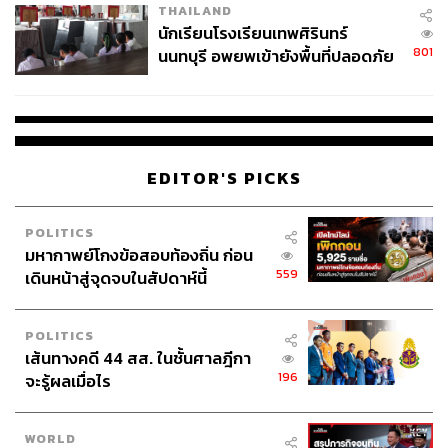
THAILAND
จ่ายหนี้-แอบระบุแบรนด์
นักเรียนโรงเรียนเทพศิรินทร์
801
นนทบุรี อพยพเข้ายังพื้นที่ปลอดภัย
ชั่วคราว หลังเหตุใช้อาวุธปืนภายใน
โรงเรียนคลี่คลาย
EDITOR'S PICKS
POLITICS
มหากาพย์โกงข้อสอบท้องถิ่น ก่อน
559
เดินหน้าสู่จุดจบในสัปดาห์นี้
POLITICS
เส้นทางคดี 44 สส. ในชั้นศาลฎีกา
196
จะรู้ผลเมื่อไร
WORLD