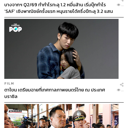
บางจากฯ Q2/69 ทำกำไรทะลุ 1.2 หมื่นล้าน เริ่มบุ๊กกำไร
...
‘SAF’ เชิงพาณิชย์ครั้งแรก หนุนรายได้ครึ่งปีทะลุ 3.2 แสน
ล้าน
FILM
ตาโขน เตรียมฉายที่เทศกาลภาพยนตร์ไทย ณ ประเทศ
...
บราซิล