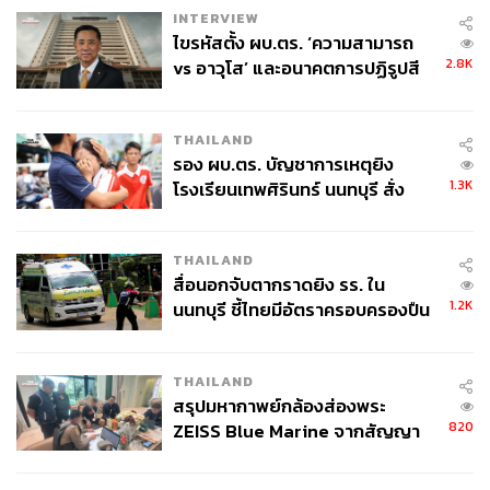
INTERVIEW
ไขรหัสตั้ง ผบ.ตร. ‘ความสามารถ
2.8K
vs อาวุโส’ และอนาคตการปฏิรูปสี
กากี กับ พล.ต.อ. เอก อังสนานนท์
THAILAND
รอง ผบ.ตร. บัญชาการเหตุยิง
1.3K
โรงเรียนเทพศิรินทร์ นนทบุรี สั่ง
ค้นหา 2 รอบยืนยันไร้คนติดค้าง พบ
ศพปู่-ย่าที่บ้านพักผู้ก่อเหตุ
THAILAND
สื่อนอกจับตากราดยิง รร. ใน
1.2K
นนทบุรี ชี้ไทยมีอัตราครอบครองปืน
สูงในระดับต้นของภูมิภาค
THAILAND
สรุปมหากาพย์กล้องส่องพระ
820
ZEISS Blue Marine จากสัญญา
ผลิต 8.3 ล้าน สู่ข้อพิพาท ‘มา
เวลล์ฯ’ ฟ้อง ‘โทน บางแค’ ผิดนัด