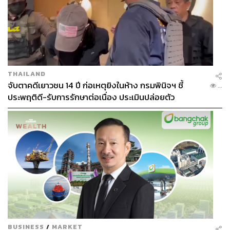
THAILAND
จับตาคดีเยาวชน 14 ปี ก่อเหตุยิงในห้าง กรมพินิจฯ ชี้
...
ประพฤติดี-รับการรักษาต่อเนื่อง ประเมินปล่อยตัว
BUSINESS
/
MARKET