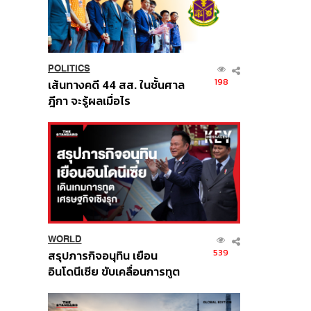
POLITICS
198
เส้นทางคดี 44 สส. ในชั้นศาล
ฎีกา จะรู้ผลเมื่อไร
WORLD
539
สรุปภารกิจอนุทิน เยือน
อินโดนีเซีย ขับเคลื่อนการทูต
เศรษฐกิจเชิงรุก ประกาศหุ้น
ส่วนยุทธศาสตร์ไทย –