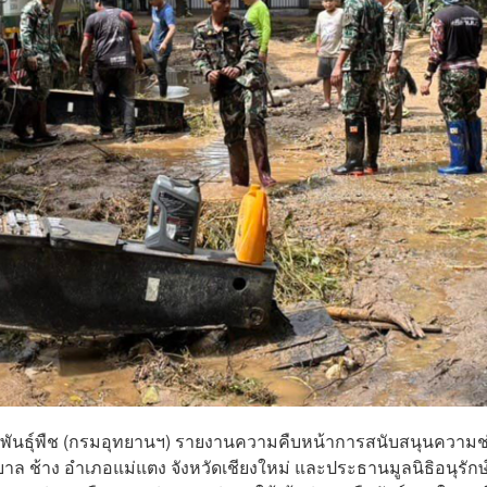
และพันธุ์พืช (กรมอุทยานฯ) รายงานความคืบหน้าการสนับสนุนความช
ริบาล ช้าง อำเภอแม่แตง จังหวัดเชียงใหม่ และประธานมูลนิธิอนุรักษ