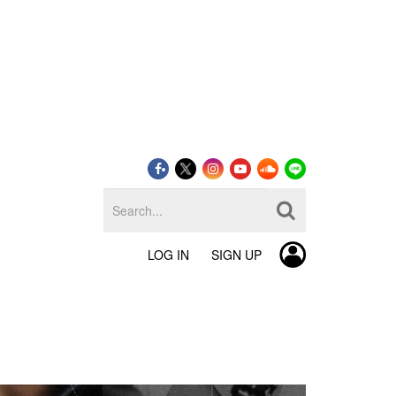
LOG IN
SIGN UP