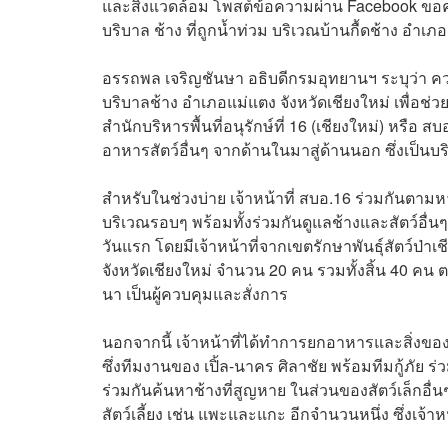
และสิ่งแวดล้อม โพสต์ข้อความผ่าน Facebook ขอคว
บริบาล ช้าง ที่ถูกน้ำท่วม บริเวณบ้านกื้ดช้าง อำเภ
อรรถพล เจริญชันษา อธิบดีกรมอุทยานฯ ระบุว่า ควา
บริบาลช้าง อำเภอแม่แตง จังหวัดเชียงใหม่ เพื่อช่วยเห
สำนักบริหารพื้นที่อนุรักษ์ที่ 16 (เชียงใหม่) หรื
อาหารสัตว์อื่นๆ จากด้านในมาสู่ด้านนอก ซึ่งเป็นบริเ
สำหรับในช่วงบ่าย เจ้าหน้าที่ สบอ.16 ร่วมกันตา
บริเวณรอบๆ พร้อมทั้งร่วมกันดูแลช้างและสัตว์อื่นๆ โ
วันแรก โดยมีเจ้าหน้าที่จากเขตรักษาพันธุ์สัตว์ป่
จังหวัดเชียงใหม่ จำนวน 20 คน รวมทั้งสิ้น 40 คน
นา เป็นผู้ควบคุมและสั่งการ
นอกจากนี้ เจ้าหน้าที่ได้ทำการยกอาหารและสิ่งของที่
ซึ่งทีมงานของ เปิ้ล-นาคร ศิลาชัย พร้อมทีมกู้ภัย ร
ร่วมกันค้นหาช้างที่สูญหาย ในส่วนของสัตว์เล็กอื่นๆ
สัตว์เลี้ยง เช่น แพะและแกะ อีกจำนวนหนึ่ง ซึ่งเจ้า