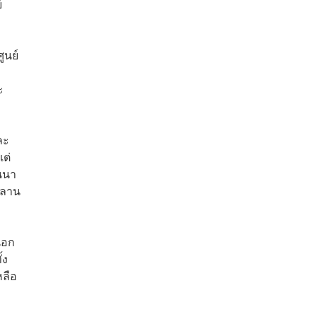
์
ูนย์
ะ
ละ
แต่
านนา
ีลาน
นอก
้ง
หลือ