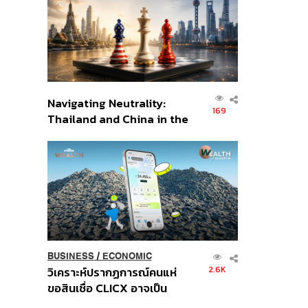
อินโดนีเซีย
Navigating Neutrality:
169
Thailand and China in the
Age of a New Global
Order
BUSINESS
/
ECONOMIC
2.6K
วิเคราะห์ปรากฏการณ์คนแห่
ขอสินเชื่อ CLICX อาจเป็น
เพียงยอดภูเขาน้ำแข็ง ของ