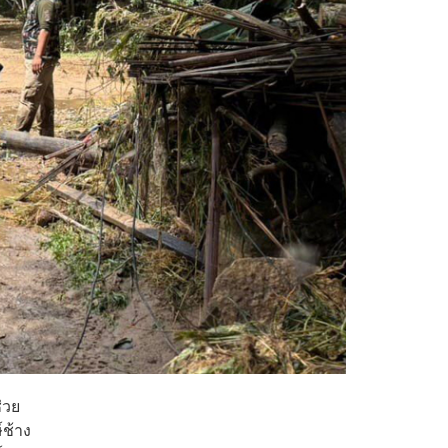
่วย
์ช้าง