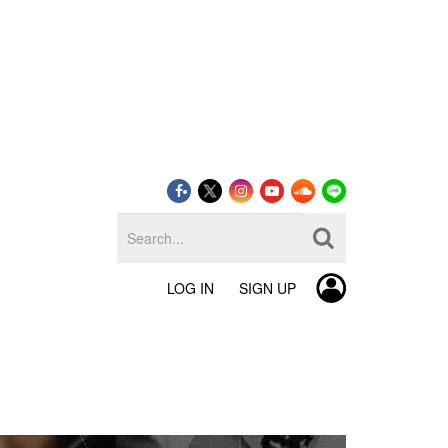
LOG IN
SIGN UP