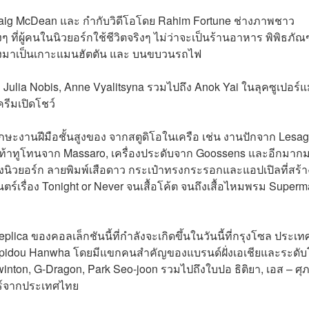
aig McDean และ กำกับวิดีโอโดย Rahim Fortune ช่างภาพชาว
ที่ผู้คนในนิวยอร์กใช้ชีวิตจริงๆ ไม่ว่าจะเป็นร้านอาหาร พิพิธภัณ
่มองมาเป็นเกาะแมนฮัตตัน และ บนขบวนรถไฟ
 Julia Nobis, Anne Vyalitsyna รวมไปถึง Anok Yai ในลุคซูเปอร์
รีมเปิดโชว์
ักษะงานฝีมือชั้นสูงของ จากสตูดิโอในเครือ เช่น งานปักจาก Lesa
เท้าทูโทนจาก Massaro, เครื่องประดับจาก Goossens และอีกมาก
องนิวยอร์ก ลายพิมพ์เสือดาว กระเป๋าทรงกระรอกและแอปเปิลที่สร้า
์เรื่อง Tonight or Never จนเสื้อโค้ต จนถึงเสื้อไหมพรม Super
ica ของคอลเล็กชันนี้ที่กำลังจะเกิดขึ้นในวันนี้ที่กรุงโซล ประเท
Pompidou Hanwha โดยมีแขกคนสำคัญของแบรนด์ฝั่งเอเชียและระดั
nton, G-Dragon, Park Seo-joon รวมไปถึงใบปอ ธิติยา, เอส – ศุ
อร์จากประเทศไทย