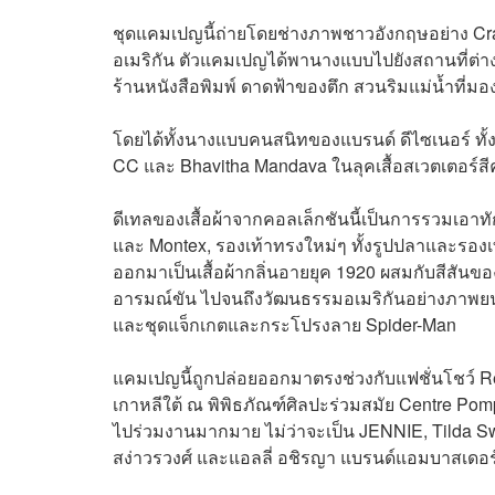
ชุดแคมเปญนี้ถ่ายโดยช่างภาพชาวอังกฤษอย่าง Cr
อเมริกัน ตัวแคมเปญได้พานางแบบไปยังสถานที่ต่างๆ 
ร้านหนังสือพิมพ์ ดาดฟ้าของตึก สวนริมแม่น้ำที
โดยได้ทั้งนางแบบคนสนิทของแบรนด์ ดีไซเนอร์ ทั้ง
CC และ Bhavitha Mandava ในลุคเสื้อสเวตเตอร์สีค
ดีเทลของเสื้อผ้าจากคอลเล็กชันนี้เป็นการรวมเอาท
และ Montex, รองเท้าทรงใหม่ๆ ทั้งรูปปลาและรอง
ออกมาเป็นเสื้อผ้ากลิ่นอายยุค 1920 ผสมกับสีสันข
อารมณ์ขัน ไปจนถึงวัฒนธรรมอเมริกันอย่างภาพยนตร
และชุดแจ็กเกตและกระโปรงลาย Spider-Man
แคมเปญนี้ถูกปล่อยออกมาตรงช่วงกับแฟชั่นโชว์ Repl
เกาหลีใต้ ณ พิพิธภัณฑ์ศิลปะร่วมสมัย Centre 
ไปร่วมงานมากมาย ไม่ว่าจะเป็น JENNIE, Tilda Swi
สง่าวรวงศ์ และแอลลี่ อชิรญา แบรนด์แอมบาสเด