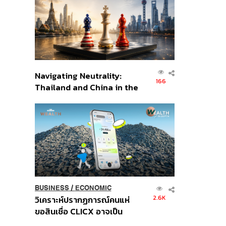
อินโดนีเซีย
Navigating Neutrality:
166
Thailand and China in the
Age of a New Global
Order
BUSINESS
/
ECONOMIC
2.6K
วิเคราะห์ปรากฏการณ์คนแห่
ขอสินเชื่อ CLICX อาจเป็น
เพียงยอดภูเขาน้ำแข็ง ของ