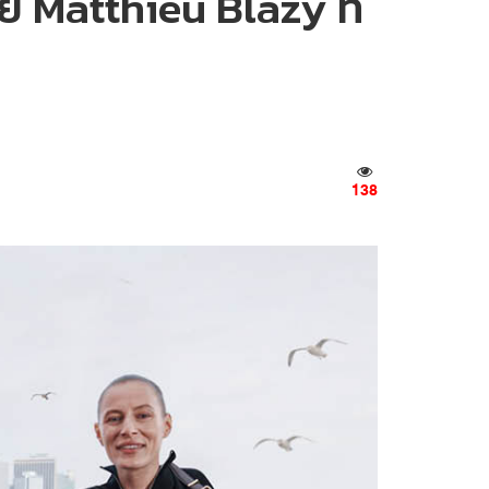
 Matthieu Blazy ที่
138