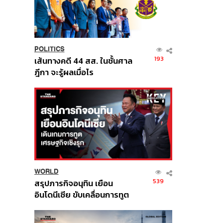
POLITICS
193
เส้นทางคดี 44 สส. ในชั้นศาล
ฎีกา จะรู้ผลเมื่อไร
WORLD
539
สรุปภารกิจอนุทิน เยือน
อินโดนีเซีย ขับเคลื่อนการทูต
เศรษฐกิจเชิงรุก ประกาศหุ้น
ส่วนยุทธศาสตร์ไทย –