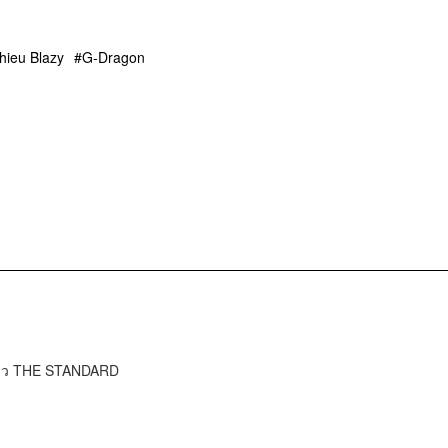
hieu Blazy
G-Dragon
ข่าว THE STANDARD