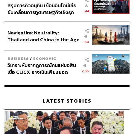
สรุปภารกิจอนุทิน เยือนอินโดนีเซีย
514
ขับเคลื่อนการทูตเศรษฐกิจเชิงรุก
ประกาศหุ้นส่วนยุทธศาสตร์ไทย –
อินโดนีเซีย
Navigating Neutrality:
Thailand and China in the Age
150
of a New Global Order
BUSINESS
/
ECONOMIC
วิเคราะห์ปรากฏการณ์คนแห่ขอสิน
2.5K
เชื่อ CLICX อาจเป็นเพียงยอด
ภูเขาน้ำแข็ง ของปัญหาหนี้ครัว
เรือนไทยที่ถูกซุกไว้
LATEST STORIES