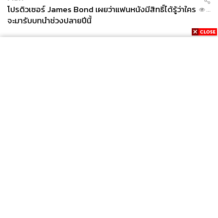
โปรดิวเซอร์ James Bond เผยว่าแฟนหนังมีสิทธิ์ได้รู้ว่าใคร
...
จะมารับบทนำช่วงปลายปีนี้
News
Wealth
Pop
Podcast
Video
Now
Opinion
Careers
Events
Privacy
About
Contact
Policy
FOR
ADVERTISING
MEMBERSHIP