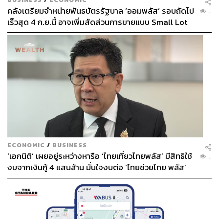
คลังเตรียมจำหน่ายพันธบัตรรัฐบาล ‘ออมพลัส’ รอบถัดไป
...
เร็วสุด 4 ก.ย.นี้ อาจเพิ่มสัดส่วนการขายแบบ Small Lot
First มากขึ้น
ECONOMIC
/
BUSINESS
‘เอกนิติ’ เผยอยู่ระหว่างหารือ ‘ไทยเที่ยวไทยพลัส’ มีสิทธิใช้
...
งบจากเงินกู้ 4 แสนล้าน มั่นใจงบต่อ ‘ไทยช่วยไทย พลัส’
เฟส 2 มีเพียงพอ