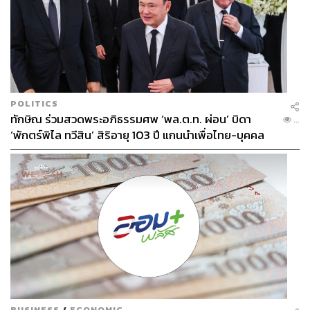
POLITICS
ทักษิณ ร่วมสวดพระอภิธรรมศพ ‘พล.ต.ท. ผ่อน’ บิดา
...
‘พักตร์พิไล ทวีสิน’ สิริอายุ 103 ปี แกนนำเพื่อไทย-บุคคล
หลากวงการร่วมอาลัย
BUSINESS
/
ECONOMIC