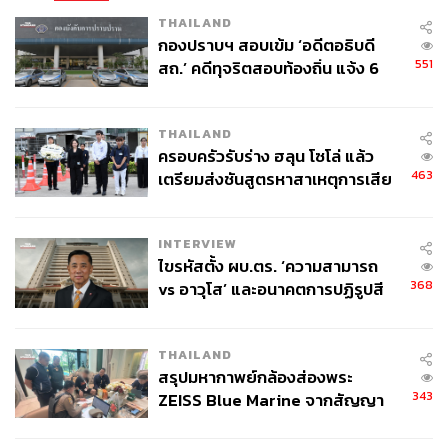
THAILAND
กองปราบฯ สอบเข้ม ‘อดีตอธิบดี
551
สถ.’ คดีทุจริตสอบท้องถิ่น แจ้ง 6
ข้อหาหนัก จ่อชง ป.ป.ช. 12 ส.ค. นี้
THAILAND
ครอบครัวรับร่าง ฮลุน โซโล่ แล้ว
463
เตรียมส่งชันสูตรหาสาเหตุการเสีย
TAGS:
ป้ายโฆษณา
แผ่นป้ายหาเสียง
เลือกตั้งผู้ว่าฯ กทม
ชีวิต
เลือกตั้ง ส.ก.
นโยบาย
ชัยวัฒน์ สถาวรวิจิตร
พรรคประชาชน
เลือกตั้งผู้ว่าฯ กทม. 2569
INTERVIEW
กรุงเทพมหานคร
ไขรหัสตั้ง ผบ.ตร. ‘ความสามารถ
368
vs อาวุโส’ และอนาคตการปฏิรูปสี
กากี กับ พล.ต.อ. เอก อังสนานนท์
THAILAND
สรุปมหากาพย์กล้องส่องพระ
343
ZEISS Blue Marine จากสัญญา
ผลิต 8.3 ล้าน สู่ข้อพิพาท ‘มา
เวลล์ฯ’ ฟ้อง ‘โทน บางแค’ ผิดนัด
118