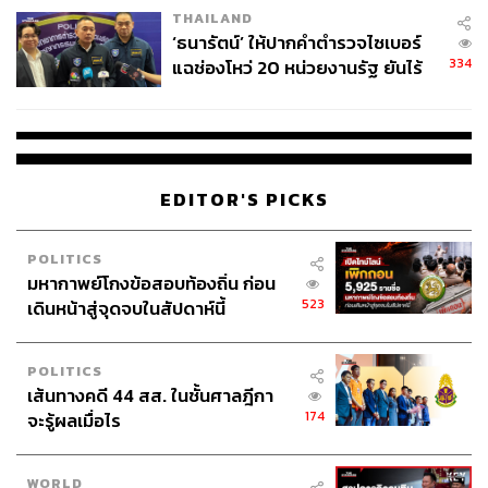
THAILAND
จ่ายหนี้-แอบระบุแบรนด์
‘ธนารัตน์’ ให้ปากคำตำรวจไซเบอร์
334
แฉช่องโหว่ 20 หน่วยงานรัฐ ยันไร้
ABOUT THE AUTHOR
นัยทางการเมือง
THE STANDARD TEAM
กองบรรณาธิการ THE STANDARD
EDITOR'S PICKS
POLITICS
มหากาพย์โกงข้อสอบท้องถิ่น ก่อน
523
เดินหน้าสู่จุดจบในสัปดาห์นี้
POLITICS
เส้นทางคดี 44 สส. ในชั้นศาลฎีกา
174
จะรู้ผลเมื่อไร
WORLD