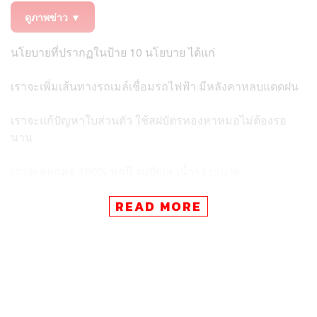
ดูภาพข่าว ▼
นโยบายที่ปรากฏในป้าย 10 นโยบาย ได้แก่
เราจะเพิ่มเส้นทางรถเมล์เชื่อมรถไฟฟ้า มีหลังคาหลบแดดฝน
เราจะแก้ปัญหาใบส่วนตัว ใช้สฝบัตรทองหาหมอไม่ต้องรอ
นาน
เราจะลอกท่อ 100% ทุกปี จบปัญหาน้ำรอระบาย
ป้องกันอาชญากรรม 24 ชม. เราจะเชื่อม CCTV รัฐ-เอกชน
READ MORE
ใช้ AI
เราการันตีค้าขาย ไม่ต้องจ่ายส่วย
เราจะดูแลผู้ป่วยติดเตียงฟรี จ้างคนดูแล 5,000+ ตำแหน่ง