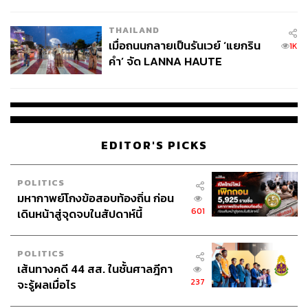
College Football
THAILAND
เมื่อถนนกลายเป็นรันเวย์ ‘แยกริน
1K
คำ’ จัด LANNA HAUTE
COUTURE กลางสายฝน
EDITOR'S PICKS
TAGS:
ชัชชาติ สิทธิพันธุ์
กรุงเทพมหานคร
ขสมก.
ตลาดพลู
ธนบุรี
ภาษีเจริญ
POLITICS
มหากาพย์โกงข้อสอบท้องถิ่น ก่อน
601
เดินหน้าสู่จุดจบในสัปดาห์นี้
POLITICS
เส้นทางคดี 44 สส. ในชั้นศาลฎีกา
237
จะรู้ผลเมื่อไร
125