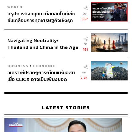
WORLD
สรุปภารกิจอนุทิน เยือนอินโดนีเซีย
ABOUT THE AUTHOR
557
ขับเคลื่อนการทูตเศรษฐกิจเชิงรุก
ประกาศหุ้นส่วนยุทธศาสตร์ไทย –
THE STANDARD TEAM
อินโดนีเซีย
กองบรรณาธิการ THE STANDARD
Navigating Neutrality:
Thailand and China in the Age
191
of a New Global Order
BUSINESS
/
ECONOMIC
วิเคราะห์ปรากฏการณ์คนแห่ขอสิน
2.7K
เชื่อ CLICX อาจเป็นเพียงยอด
ภูเขาน้ำแข็ง ของปัญหาหนี้ครัว
เรือนไทยที่ถูกซุกไว้
LATEST STORIES