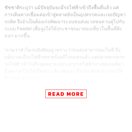
ชัชชาติระบุว่า แม้ปัจจุบันจะมีรถไฟฟ้าเข้าถึงพื้นที่แล้ว แต่
การเดินทางเชื่อมต่อเข้าสู่ตลาดยังเป็นอุปสรรคและเจอปัญหา
รถติด จึงจำเป็นต้องเร่งพัฒนาระบบขนส่งมวลชนควบคู่ไปกับ
ระบบ Feeder เพื่อจูงใจให้ประชาชนมาท่องเที่ยวในพื้นที่ฝั่ง
ธนฯ มากขึ้น
“ถามว่าทำไมรถยังติดอยู่ เพราะว่าขนส่งสาธารณะไม่ดี ถึง
แม้เราจะมีรถไฟฟ้าหลายร้อยกิโลเมตรแล้ว แต่ปลายทางจาก
รถไฟฟ้าเข้าไปถึงจุดหมาย อย่างจากรถไฟฟ้าบางขุนนนท์มา
ถึงตลาดก็ไม่ใช่เรื่องง่าย ต้องพัฒนาเรื่องขนส่งสาธารณะให้
ดี” ชัชชาติกล่าว
สำหรับแนวทางแก้ไข ชัชชาติได้เสนอนโยบายผลักดันระบบ
READ MORE
รถไฟฟ้าให้มีราคาเข้าถึงง่าย โดยเล็งจัดทำ ‘ตั๋วเดือน’ ราคา
ประหยัดหลังสัมปทานสายสีเขียวหลักสิ้นสุดลงในปี 2572
พร้อมเจรจารัฐบาลเพื่อทำระบบตั๋วร่วม ส่วนระบบรถเมล์นั้น
ยืนยันว่า กทม. จะไม่รับโอนหนี้กว่า 1.5 แสนล้านบาทของ
ขสมก. มาแบกรับไว้ แต่จะขอเป็นผู้กำกับดูแลเส้นทาง จัดทำ