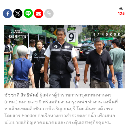
125
ชัชชาติ สิทธิพันธุ์
ผู้สมัครผู้ว่าราชการกรุงเทพมหานคร
(กทม.) หมายเลข 9 พร้อมทีมงานกรุงเทพฯ ทำงาน ลงพื้นที่
หาเสียงเขตตลิ่งชัน-ภาษีเจริญ-ธนบุรี โดยเดินทางด้วยรถ
โดยสาร Feeder ต่อเรือหางยาวสำรวจตลาดน้ำ เพื่อเสนอ
นโยบายแก้ปัญหาคมนาคมและกระตุ้นเศรษฐกิจชุมชน