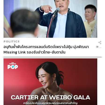
POLITICS
อนุทินย้ำพับโครงการแลนด์บริดจ์เพราะไม่คุ้ม มุ่งพัฒนา
...
Missing Link รองรับอ่าวไทย-อันดามัน