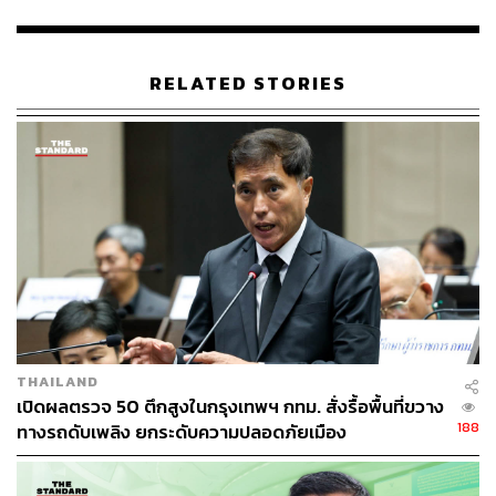
ของ กทม. เองเป็นเกณฑ์มาตรฐานในการกำหนดราคาค่า
เช่าแผงที่เป็นธรรม เพื่อควบคุมไม่ให้ตลาดอื่นเก็บค่าเช่าแพง
เกินไป
RELATED STORIES
“สุดท้ายถ้าพ่อค้าอยู่ไม่รอด ตลาดก็อยู่ไม่รอด ตัวนี้คือเรื่อง
สำคัญที่ขับเคลื่อนเศรษฐกิจของเมือง เพราะว่าเรามีรายเล็ก
รายน้อย ตลาดชุมชนต่างๆ เรามี SME ถึง 500,000 กว่าราย
จ้างงาน 3 ล้านกว่าคน เศรษฐกิจคู่ขนานต้องไปด้วยกัน
เศรษฐกิจใหญ่โต เศรษฐกิจเล็กก็โตตาม ผมเชื่อว่านี่เป็นเรื่อง
สำคัญมากๆ ของ 4 ปีต่อไปในอนาคต” ชัชชาติกล่าว
ในช่วงท้าย ชัชชาติได้กล่าวถึงแผนขับเคลื่อนเศรษฐกิจระดับ
เส้นเลือดฝอย โดยจะยกระดับกลุ่มตลาดน้ำในพื้นที่ให้มี
มาตรฐานสากลเพื่อดึงดูดนักท่องเที่ยว และชูประเพณีชักพระ
THAILAND
ทางน้ำเป็นเอกลักษณ์ประจำเขต พร้อมส่งเสริมย่านการท่อง
เปิดผลตรวจ 50 ตึกสูงในกรุงเทพฯ กทม. สั่งรื้อพื้นที่ขวาง
เที่ยวตลอดแนวคลองภาษีเจริญและคลองบางกอกใหญ่ รวม
188
ทางรถดับเพลิง ยกระดับความปลอดภัยเมือง
ถึงผลักดันตลาดพลูให้เป็นย่านสร้างสรรค์ โดยมีแผนสร้าง
สะพานคนเดินข้ามคลองบางกอกใหญ่เพื่อเป็นแลนด์มาร์ก