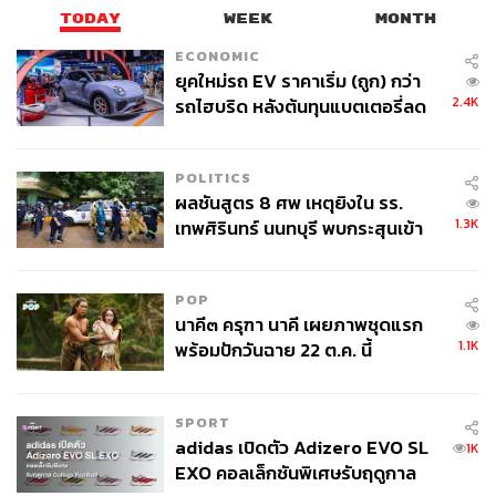
TODAY
WEEK
MONTH
ECONOMIC
ยุคใหม่รถ EV ราคาเริ่ม (ถูก) กว่า
2.4K
รถไฮบริด หลังต้นทุนแบตเตอรี่ลด
ลง - จีนแห่บุกตลาดเกิดใหม่
POLITICS
ผลชันสูตร 8 ศพ เหตุยิงใน รร.
1.3K
เทพศิรินทร์ นนทบุรี พบกระสุนเข้า
จุดสำคัญ ‘ศีรษะ-หน้าอก’ ครูถูกยิง
4 นัด จากระยะไกล
POP
นาคี๓ ครุฑา นาคี เผยภาพชุดแรก
1.1K
พร้อมปักวันฉาย 22 ต.ค. นี้
SPORT
adidas เปิดตัว Adizero EVO SL
1K
EXO คอลเล็กชันพิเศษรับฤดูกาล