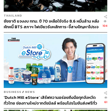
THAILAND
ชัชชาติ แจงงบ กทม. ปี 70 เหลือใช้จริง 8.6 หมื่นล้าน หลัง
104
หักหนี้ BTS สภาฯ ไฟเขียวรับหลักการ-จี้สางปัญหาโปรเจ
กต์ล่าช้า
BUSINESS
/
NEWS
‘Dutch Mill eStore’ เสิร์ฟความอร่อยถึงมือทุกจังหวัด
61
ทั่วไทย ช่องทางใหม่จากดัชมิลล์ พร้อมโปรโมชันส่งฟรีทั่ว
ประเทศ ส่งไว สั่งก่อนเที่ยง ได้ของวันถัดไป ส่งสินค้าแบบ