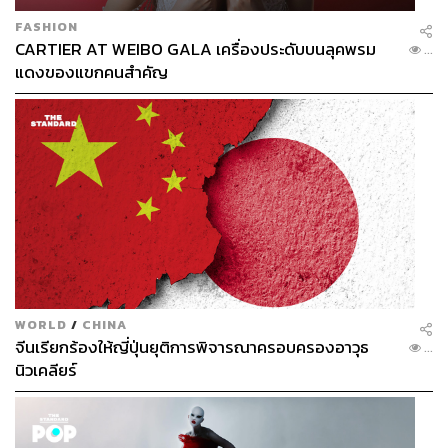
FASHION
CARTIER AT WEIBO GALA เครื่องประดับบนลุคพรม
...
แดงของแขกคนสำคัญ
WORLD
/
CHINA
จีนเรียกร้องให้ญี่ปุ่นยุติการพิจารณาครอบครองอาวุธ
...
นิวเคลียร์