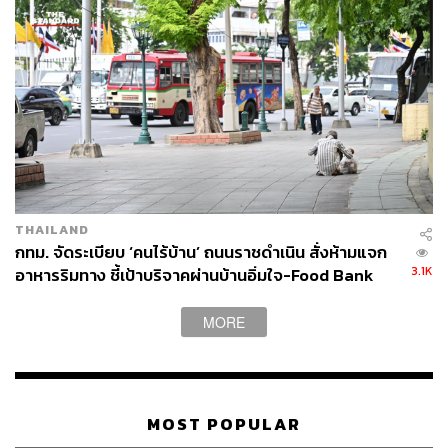
เย็นตรงจากโรงงาน [ADVERTORIAL]
THAILAND
กทม. จัดระเบียบ ‘คนไร้บ้าน’ ถนนราชดำเนิน สั่งห้ามแจก
3.1K
อาหารริมทาง ชี้เป้าบริจาคผ่านบ้านอิ่มใจ-Food Bank
MORE
MOST POPULAR