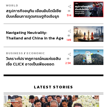
WORLD
สรุปภารกิจอนุทิน เยือนอินโดนีเซีย
514
ขับเคลื่อนการทูตเศรษฐกิจเชิงรุก
ประกาศหุ้นส่วนยุทธศาสตร์ไทย –
อินโดนีเซีย
Navigating Neutrality:
Thailand and China in the Age
149
of a New Global Order
BUSINESS
/
ECONOMIC
วิเคราะห์ปรากฏการณ์คนแห่ขอสิน
2.5K
เชื่อ CLICX อาจเป็นเพียงยอด
ภูเขาน้ำแข็ง ของปัญหาหนี้ครัว
เรือนไทยที่ถูกซุกไว้
LATEST STORIES