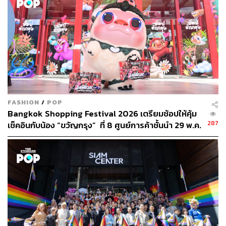
FASHION
/
POP
Bangkok Shopping Festival 2026 เตรียมช้อปให้คุ้ม
287
เช็คอินกับน้อง “ขวัญกรุง” ที่ 8 ศูนย์การค้าชั้นนำ 29 พ.ค.
– 26 ก.ค.
ภาพ: Central: The Original Store
TAGS:
ศิลปะ
นิทรรศการ
pop culture
Central: The Original Store
ตะวัน วัตุยา
1973