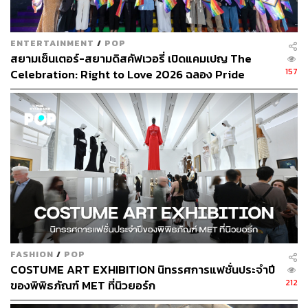
ENTERTAINMENT
/
POP
สยามเซ็นเตอร์-สยามดิสคัฟเวอรี่ เปิดแคมเปญ The
157
Celebration: Right to Love 2026 ฉลอง Pride
Month ใจกลางสยาม [PR News]
72
ABOUT THE AUTHOR
ศิรภัสสร ขาวตระกูล
อดีตนักศึกษาฝึกงาน The STANDARD POP ผู้
ซึ่งมีมัทฉะ และการชงชาญี่ปุ่นเป็นสิ่งขับ
เคลื่อน
FASHION
/
POP
COSTUME ART EXHIBITION นิทรรศการแฟชั่นประจำปี
212
ของพิพิธภัณฑ์ MET ที่นิวยอร์ก