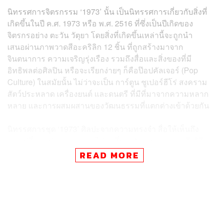
นิทรรศการจิตรกรรม ‘1973’ นั้น เป็นนิทรรศการเกี่ยวกับสิ่งที่
เกิดขึ้นในปี ค.ศ. 1973 หรือ พ.ศ. 2516 ที่ซึ่งเป็นปีเกิดของ
จิตรกรอย่าง ตะวัน วัตุยา โดยสิ่งที่เกิดขึ้นเหล่านี้จะถูกนำ
เสนอผ่านภาพวาดสีอะคริลิก 12 ชิ้น ที่ถูกสร้างมาจาก
จินตนาการ ความเจริญรุ่งเรือง รวมถึงสื่อและสิ่งของที่มี
อิทธิพลต่อศิลปิน หรือจะเรียกง่ายๆ ก็คือป๊อปคัลเจอร์ (Pop
Culture) ในสมัยนั้น ไม่ว่าจะเป็น การ์ตูน ซูเปอร์ฮีโร่ สงคราม
สัตว์ประหลาด เครื่องยนต์ และดนตรี ที่มีที่มาจากความหลาก
หลาย และการผสมผสานของวัฒนธรรมที่แตกต่างเข้าด้วยกัน
นิทรรศการชุด ‘1973’ ศิลปะจากความทรงจำ สื่อให้เห็นถึง
การเปลี่ยนแปลงและความไม่คงที่ของวัฒนธรรม รวมถึงวิถี
ชีวิตประจำวันของผู้คนหมู่มากในสังคม
READ MORE
สามารถเข้าชมนิทรรศการได้โดยไม่มีค่าใช้จ่าย ตั้งแต่วันนี้ –
12 ธันวาคม 2564 ณ พื้นที่จัดนิทรรศการหมุนเวียนชั้น 4
เซ็นทรัล: ดิ ออริจินัล สโตร์