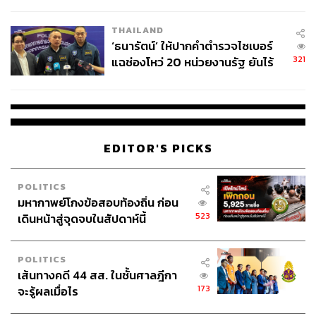
ผลิต 8.3 ล้าน สู่ข้อพิพาท ‘มา
เวลล์ฯ’ ฟ้อง ‘โทน บางแค’ ผิดนัด
THAILAND
จ่ายหนี้-แอบระบุแบรนด์
‘ธนารัตน์’ ให้ปากคำตำรวจไซเบอร์
321
แฉช่องโหว่ 20 หน่วยงานรัฐ ยันไร้
นัยทางการเมือง
EDITOR'S PICKS
POLITICS
มหากาพย์โกงข้อสอบท้องถิ่น ก่อน
523
เดินหน้าสู่จุดจบในสัปดาห์นี้
POLITICS
เส้นทางคดี 44 สส. ในชั้นศาลฎีกา
173
จะรู้ผลเมื่อไร