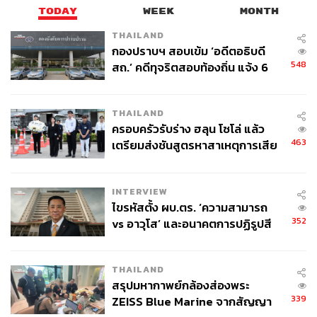
TODAY
WEEK
MONTH
THAILAND
กองปราบฯ สอบเข้ม ‘อดีตอธิบดี
548
สถ.’ คดีทุจริตสอบท้องถิ่น แจ้ง 6
ข้อหาหนัก จ่อชง ป.ป.ช. 12 ส.ค. นี้
THAILAND
ครอบครัวรับร่าง ฮลุน โซโล่ แล้ว
463
เตรียมส่งชันสูตรหาสาเหตุการเสีย
ชีวิต
INTERVIEW
ไขรหัสตั้ง ผบ.ตร. ‘ความสามารถ
352
vs อาวุโส’ และอนาคตการปฏิรูปสี
กากี กับ พล.ต.อ. เอก อังสนานนท์
THAILAND
สรุปมหากาพย์กล้องส่องพระ
339
ZEISS Blue Marine จากสัญญา