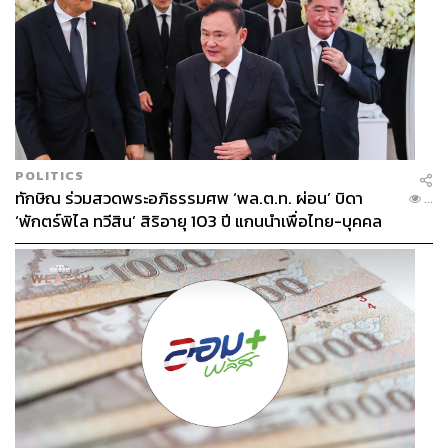
POLITICS
ทักษิณ ร่วมสวดพระอภิธรรมศพ ‘พล.ต.ท. ผ่อน’ บิดา
...
‘พักตร์พิไล ทวีสิน’ สิริอายุ 103 ปี แกนนำเพื่อไทย-บุคคล
หลากวงการร่วมอาลัย