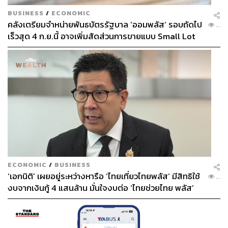
BUSINESS
/
ECONOMIC
คลังเตรียมจำหน่ายพันธบัตรรัฐบาล ‘ออมพลัส’ รอบถัดไป
...
เร็วสุด 4 ก.ย.นี้ อาจเพิ่มสัดส่วนการขายแบบ Small Lot
First มากขึ้น
ECONOMIC
/
BUSINESS
‘เอกนิติ’ เผยอยู่ระหว่างหารือ ‘ไทยเที่ยวไทยพลัส’ มีสิทธิใช้
...
งบจากเงินกู้ 4 แสนล้าน มั่นใจงบต่อ ‘ไทยช่วยไทย พลัส’
เฟส 2 มีเพียงพอ