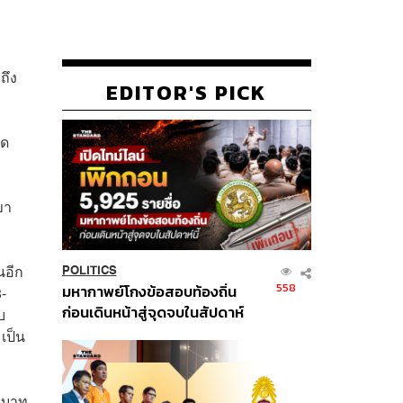
ถึง
EDITOR'S PICK
ิด
ขา
นอีก
POLITICS
558
มหากาพย์โกงข้อสอบท้องถิ่น
-
ก่อนเดินหน้าสู่จุดจบในสัปดาห์
บ
นี้
มเป็น
านบาท