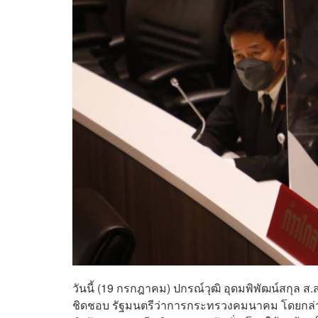
วันนี้ (19 กรกฎาคม) ปกรณ์วุฒิ อุดมพิพัฒน์สกุล ส.
ชิดชอบ รัฐมนตรีว่าการกระทรวงคมนาคม โดยกล่าวว่า