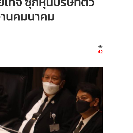
เท็จ ซุกหุ้นบริษัทตัว
ับงานคมนาคม
42