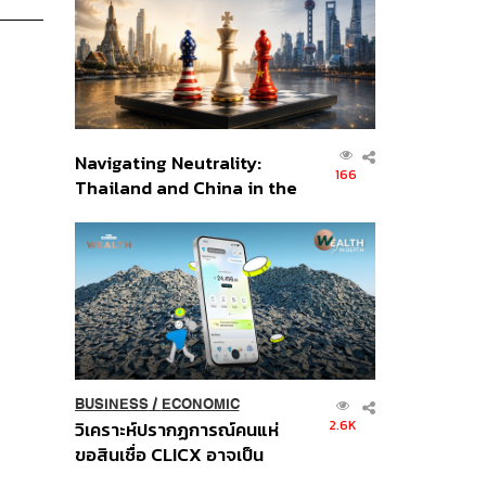
อินโดนีเซีย
Navigating Neutrality:
166
Thailand and China in the
Age of a New Global
Order
BUSINESS
/
ECONOMIC
2.6K
วิเคราะห์ปรากฏการณ์คนแห่
ขอสินเชื่อ CLICX อาจเป็น
เพียงยอดภูเขาน้ำแข็ง ของ