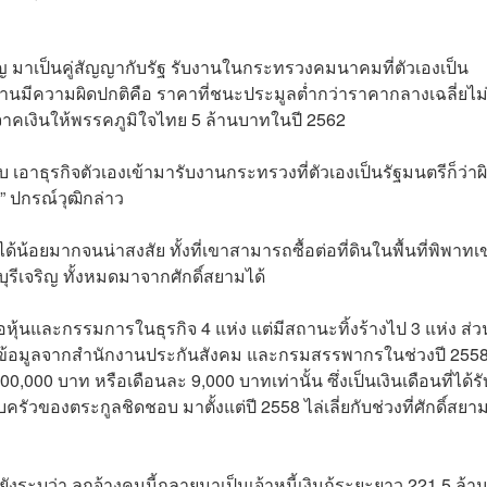
ริญ มาเป็นคู่สัญญากับรัฐ รับงานในกระทรวงคมนาคมที่ตัวเองเป็น
งานมีความผิดปกติคือ ราคาที่ชนะประมูลต่ำกว่าราคากลางเฉลี่ยไม่
่บริจาคเงินให้พรรคภูมิใจไทย 5 ล้านบาทในปี 2562
ับ เอาธุรกิจตัวเองเข้ามารับงานกระทรวงที่ตัวเองเป็นรัฐมนตรีก็ว่าผ
น” ปกรณ์วุฒิกล่าว
ได้น้อยมากจนน่าสงสัย ทั้งที่เขาสามารถซื้อต่อที่ดินในพื้นที่พิพาทเ
ุรีเจริญ ทั้งหมดมาจากศักดิ์สยามได้
อหุ้นและกรรมการในธุรกิจ 4 แห่ง แต่มีสถานะทิ้งร้างไป 3 แห่ง ส่ว
า และข้อมูลจากสำนักงานประกันสังคม และกรมสรรพากรในช่วงปี 2558
00 บาท หรือเดือนละ 9,000 บาทเท่านั้น ซึ่งเป็นเงินเดือนที่ได้รั
อบครัวของตระกูลชิดชอบ มาตั้งแต่ปี 2558 ไล่เลี่ยกับช่วงที่ศักดิ์สยา
งระบุว่า ลูกจ้างคนนี้กลายมาเป็นเจ้าหนี้เงินกู้ระยะยาว 221.5 ล้