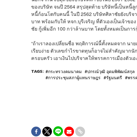
ของบริษัท จนปี 2564 สรุปสุดท้าย บริษัทนี้เป็นหนี
หนี้ก้อนโตกับคนนี้ ในปี 2562 บริษัทศิลาชัยยังบร
บาท พร้อมกับให้ หจก.บุรีเจริญ ที่ตัวเองเป็นเจ้า
ชัย กู้เพิ่มอีก 100 กว่าล้านบาท โดยทั้งหมดเป็นการก
“ถ้าเราลองเปลี่ยนชื่อ พฤติการณ์นี้ทั้งหมดจาก นายเ
เรียบง่าย ตัวเลขกำไรขาดทุนก็อาจไม่สำคัญมากนัก ถ
ครอบครัว เอาเงินไปบริจาคให้พรรคการเมืองตัวเองก็
TAGS:
กระทรวงคมนาคม
ปกรณ์วุฒิ อุดมพิพัฒน์สกุล
การประชุมสภาผู้แทนราษฎร
รัฐมนตรี
พรรค