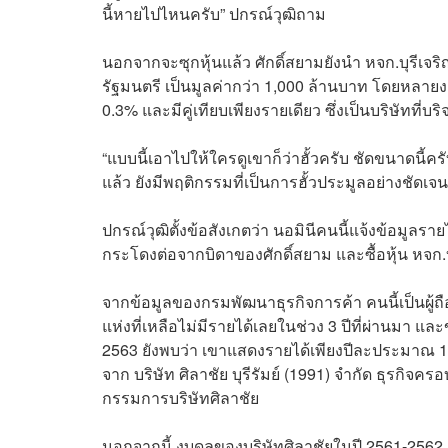
นี้หายไปไหนครับ” ปกรณ์วุฒิถาม
นอกจากจะซุกหุ้นแล้ว ศักดิ์สยามยังนำ หจก.บุรีเจ
รัฐมนตรี เป็นมูลค่ากว่า 1,000 ล้านบาท โดยหลาย
0.3% และมีคู่เทียบเพียงรายเดียว ซึ่งเป็นบริษัทที
“แบบนี้เอาไปให้ใครดูเขาก็ว่าฮั้วครับ ชัดขนาดนี้คร
แล้ว ยังมีพฤติกรรมที่เป็นการฮั้วประมูลอย่างชัดเจ
ปกรณ์วุฒิตั้งข้อสังเกตว่า นอมินีคนนี้แจ้งข้อมูลราย
กระโดงต่อจากบิดาของศักดิ์สยาม และซื้อหุ้น หจก.บ
จากข้อมูลของกรมพัฒนาธุรกิจการค้า คนนี้เป็นผู้ถื
แห่งที่เหลือไม่มีรายได้เลยในช่วง 3 ปีที่ผ่านม
2563 ยังพบว่า เขาแสดงรายได้เพียงปีละประมาณ 100,0
จาก บริษัท ศิลาชัย บุรีรัมย์ (1991) จำกัด ธุรกิจคร
กรรมการบริษัทศิลาชัย
นอกจากนี้ งบดุลของบริษัทศิลาชัยในปี 2561-2562 ยั