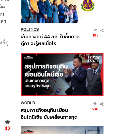
ติด
าน
ิลา
POLITICS
193
เส้นทางคดี 44 สส. ในชั้นศาล
ก็ดู
ฎีกา จะรู้ผลเมื่อไร
WORLD
538
สรุปภารกิจอนุทิน เยือน
อินโดนีเซีย ขับเคลื่อนการทูต
เศรษฐกิจเชิงรุก ประกาศหุ้น
42
ส่วนยุทธศาสตร์ไทย –