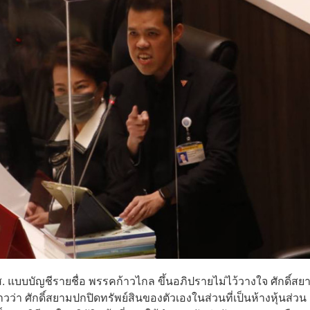
ส. แบบบัญชีรายชื่อ พรรคก้าวไกล ขึ้นอภิปรายไม่ไว้วางใจ ศักดิ์สย
 ศักดิ์สยามปกปิดทรัพย์สินของตัวเองในส่วนที่เป็นห้างหุ้นส่วน