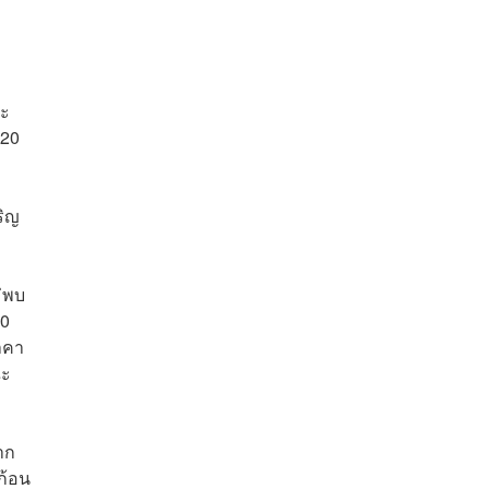
ละ
120
ริญ
ม่พบ
20
ราคา
ณะ
ฝาก
ก้อน