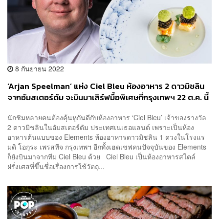
8 กันยายน 2022
‘Arjan Speelman’ แห่ง Ciel Bleu ห้องอาหาร 2 ดาวมิชลิน
จากอัมสเตอร์ดัม จะบินมาเสิร์ฟมื้อพิเศษที่กรุงเทพฯ 22 ต.ค. นี้
นักชิมหลายคนต้องคุ้นหูกันดีกับห้องอาหาร ‘Ciel Bleu’ เจ้าของรางวัล
2 ดาวมิชลินในอัมสเตอร์ดัม ประเทศเนเธอแลนด์ เพราะเป็นห้อง
อาหารต้นแบบของ Elements ห้องอาหารดาวมิชลิน 1 ดวงในโรงแร
มดิ โอกุระ เพรสทีจ กรุงเทพฯ อีกทั้งเฮดเชฟคนปัจจุบันของ Elements
ก็ยังบินมาจากทีม Ciel Bleu ด้วย Ciel Bleu เป็นห้องอาหารสไตล์
ฝรั่งเศสที่ขึ้นชื่อเรื่องการใช้วัตถุ...