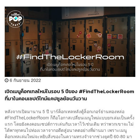
6 กันยายน 2022
เปิดเมนูค็อกเทลใหม่ในรอบ 5 ปีของ #FindTheLockerRoom
ที่มาในคอนเซปต์ไทม์แคปซูลย้อนวันวาน
หลังจากเปิดมานาน 5 ปี บาร์ค็อกเทลหลังตู้ล็อกเกอร์ย่านทองหล่อ
#FindTheLockerRoom ก็ถือโอกาสเปลี่ยนเมนูใหม่แบบยกเล่มเป็นครั้ง
แรก โดยยังคงคอนเซปต์การเล่นกับเวลาไว้เช่นเดิม ทว่าพวกเขาจะไม่
ได้พาทุกคนไปท่องเวลาจากอดีตสู่อนาคตอย่างที่ผ่านมา เพราะเมนู
ค็อกเทลเล่มใหม่จะหยิบสิ่งของในความทรงจำจากช่วงยุคปี 60-80 มา