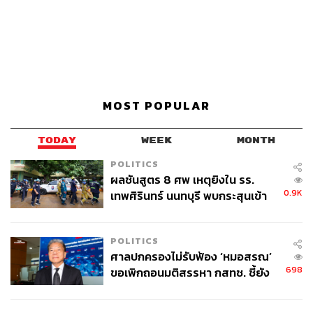
MOST POPULAR
TODAY
WEEK
MONTH
POLITICS
ผลชันสูตร 8 ศพ เหตุยิงใน รร.
0.9K
เทพศิรินทร์ นนทบุรี พบกระสุนเข้า
จุดสำคัญ ‘ศีรษะ-หน้าอก’ ครูถูกยิง
4 นัด จากระยะไกล
POLITICS
ศาลปกครองไม่รับฟ้อง ‘หมอสรณ’
698
ขอเพิกถอนมติสรรหา กสทช. ชี้ยัง
ไม่ใช่ผู้เดือดร้อนเสียหาย