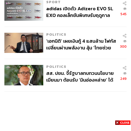
SPORT
adidas เปิดตัว Adizero EVO SL
545
EXO คอลเล็กชันพิเศษรับฤดูกาล
College Football
POLITICS
‘เอกนิติ’ เผยเงินกู้ 4 แสนล้าน โฟกัส
300
เปลี่ยนผ่านพลังงาน ลุ้น ‘ไทยช่วย
ไทยพลัส’ เฟส 2 รอประเมินความ
เหมาะสม
POLITICS
สส. ปชน. จี้รัฐบาลทบทวนนโยบาย
249
เมียนมา ต้อนรับ ‘มินอ่องหล่าย’ ได้
แค่สัญญาว่างเปล่า