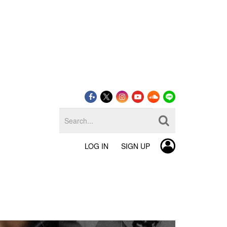
LOG IN
SIGN UP