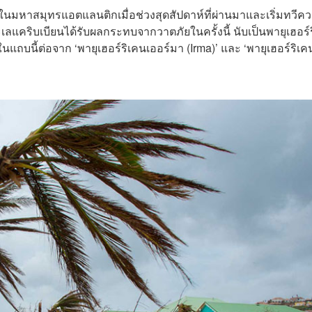
้นในมหาสมุทรแอตแลนติกเมื่อช่วงสุดสัปดาห์ที่ผ่านมาและเริ่มทวีค
แคริบเบียนได้รับผลกระทบจากวาตภัยในครั้งนี้ นับเป็นพายุเฮอร์ร
ในแถบนี้ต่อจาก ‘พายุเฮอร์ริเคนเออร์มา (Irma)’ และ ‘พายุเฮอร์ริเ