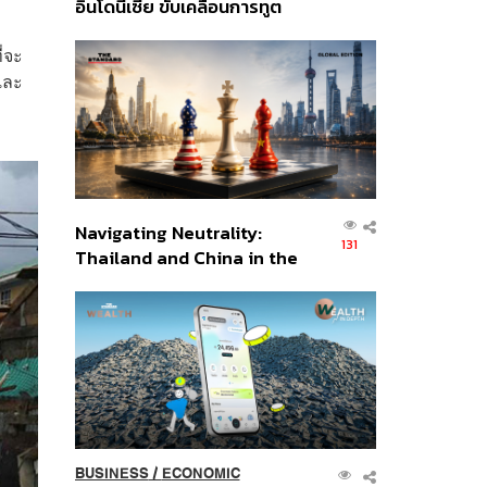
อินโดนีเซีย ขับเคลื่อนการทูต
เศรษฐกิจเชิงรุก ประกาศหุ้น
่จะ
ส่วนยุทธศาสตร์ไทย –
และ
อินโดนีเซีย
Navigating Neutrality:
131
Thailand and China in the
Age of a New Global
Order
BUSINESS
/
ECONOMIC