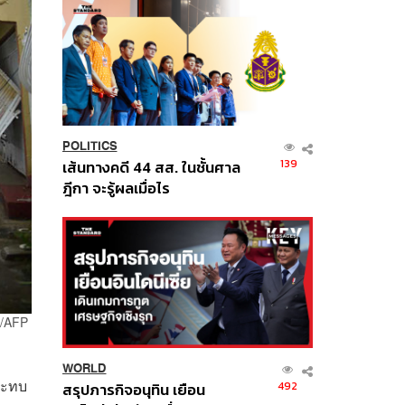
POLITICS
139
เส้นทางคดี 44 สส. ในชั้นศาล
ฎีกา จะรู้ผลเมื่อไร
L/AFP
WORLD
กระทบ
492
สรุปภารกิจอนุทิน เยือน