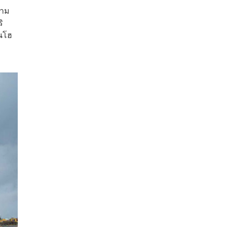
วาม
ิ
คนโฮ