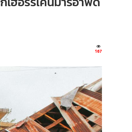
ูกเฮอร์ริเคนมารีอาพัด
167