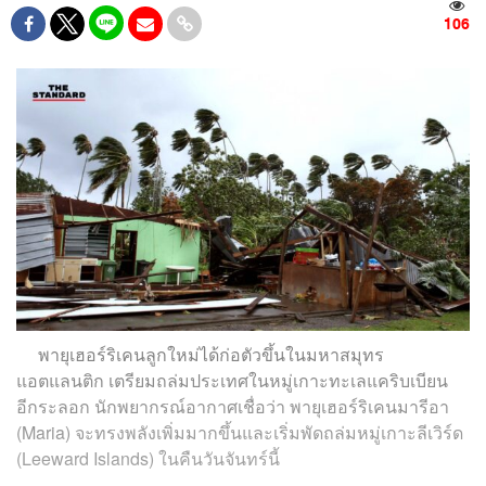
106
พายุเฮอร์ริเคนลูกใหม่ได้ก่อตัวขึ้นในมหาสมุทร
แอตแลนติก เตรียมถล่มประเทศในหมู่เกาะทะเลแคริบเบียน
อีกระลอก นักพยากรณ์อากาศเชื่อว่า พายุเฮอร์ริเคนมารีอา
(Maria) จะทรงพลังเพิ่มมากขึ้นและเริ่มพัดถล่มหมู่เกาะลีเวิร์ด
(Leeward Islands) ในคืนวันจันทร์นี้