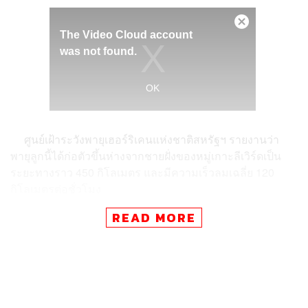
ศูนย์เฝ้าระวังพายุเฮอร์ริเคนแห่งชาติสหรัฐฯ รายงานว่า
พายุลูกนี้ได้ก่อตัวขึ้นห่างจากชายฝั่งของหมู่เกาะลีเวิร์ดเป็น
ระยะทางราว 450 กิโลเมตร และมีความเร็วลมเฉลี่ย 120
กิโลเมตรต่อชั่วโมง
โดยนักพยากรณ์อากาศเชื่อว่า พายุลูกนี้จะมีกำลังแรงเพิ่ม
READ MORE
ขึ้นเรื่อยๆ และทำให้ในหลายพื้นที่ตกอยู่ในสถานการณ์
ฉุกเฉินจากพายุกระหน่ำ ดินถล่มและน้ำท่วมเหมือนช่วงไม่ถึง
2 สัปดาห์ที่ผ่านมา