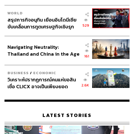
WORLD
สรุปภารกิจอนุทิน เยือนอินโดนีเซีย
529
ขับเคลื่อนการทูตเศรษฐกิจเชิงรุก
ประกาศหุ้นส่วนยุทธศาสตร์ไทย –
อินโดนีเซีย
Navigating Neutrality:
Thailand and China in the Age
161
of a New Global Order
BUSINESS
/
ECONOMIC
วิเคราะห์ปรากฏการณ์คนแห่ขอสิน
2.6K
เชื่อ CLICX อาจเป็นเพียงยอด
ภูเขาน้ำแข็ง ของปัญหาหนี้ครัว
เรือนไทยที่ถูกซุกไว้
LATEST STORIES