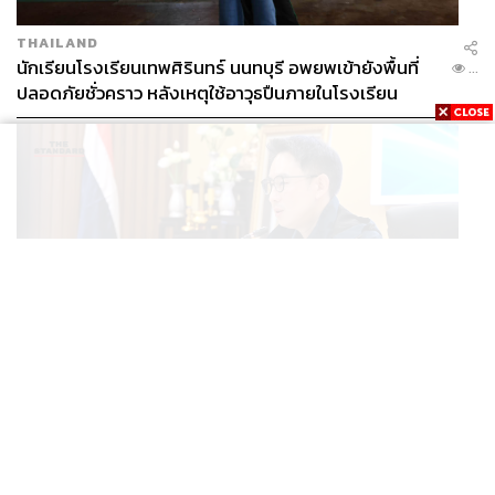
THAILAND
นักเรียนโรงเรียนเทพศิรินทร์ นนทบุรี อพยพเข้ายังพื้นที่
...
ปลอดภัยชั่วคราว หลังเหตุใช้อาวุธปืนภายในโรงเรียน
คลี่คลาย
POLITICS
มท.4 เร่งเคลียร์ใบอนุญาตโรงแรมภูเก็ตค้างกว่า 6 ปี ตั้ง
...
เป้าจบ ก.ย. ยกเป็นโมเดลแก้ทั้งประเทศ