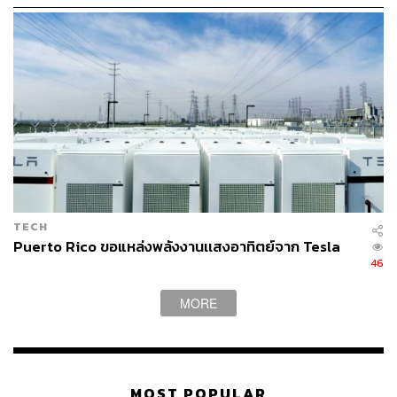
Photo: ADALBERTO ROQUE/AFP
ฝนที่ตกลงมาอย่างต่อเนื่องในหลายพื้นที่ ทำให้ระดับน้ำ
ทะเลเพิ่มสูงขึ้น นอกจากรัฐบาลของแต่ละประเทศและเจ้า
TECH
หน้าที่บรรเทาสาธารณภัยจะต้องเร่งช่วยกันซ่อมแซมฟื้นฟู
Puerto Rico ขอแหล่งพลังงานเเสงอาทิตย์จาก Tesla
อาคารบ้านเรือน รวมถึงเยียวยาผู้ประสบภัยที่ได้รับผลกระทบ
46
จากพายุเฮอร์ริเคนลูกก่อนหน้าแล้ว ยังต้องเตรียมแผนรับมือ
ต่อพายุลูกใหม่ที่กำลังจะมาถึงในอีกไม่ช้าอีกด้วย
MORE
MOST POPULAR