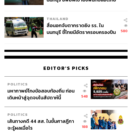
www.express.co.uk/news/weather/855462/hurricane-
ชั่วคราว หลังเหตุใช้อาวุธปืนภายใน
maria-path-update-track-models-map-forecast-NOAA
โรงเรียนคลี่คลาย
-NHC-latest-news-USA
THAILAND
สื่อนอกจับตากราดยิง รร. ใน
TAGS:
เฮอร์ริเคน
Hurricane Maria
580
นนทบุรี ชี้ไทยมีอัตราครอบครองปืน
สูงในระดับต้นของภูมิภาค
EDITOR'S PICKS
POLITICS
106
มหากาพย์โกงข้อสอบท้องถิ่น ก่อน
548
เดินหน้าสู่จุดจบในสัปดาห์นี้
ABOUT THE AUTHOR
POLITICS
ณรงค์กร มโนจันทร์เพ็ญ
เส้นทางคดี 44 สส. ในชั้นศาลฎีกา
Content Creator กองบรรณาธิการข่าว THE
188
STANDARD
จะรู้ผลเมื่อไร