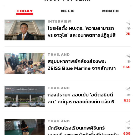
TODAY
WEEK
MONTH
INTERVIEW
ไขรหัสตั้ง ผบ.ตร. ‘ความสามารถ
2K
vs อาวุโส’ และอนาคตการปฏิรูปสี
กากี กับ พล.ต.อ. เอก อังสนานนท์
THAILAND
สรุปมหากาพย์กล้องส่องพระ
Photo: HECTOR RETAMAL/AFP
660
ZEISS Blue Marine จากสัญญา
ผลิต 8.3 ล้าน สู่ข้อพิพาท ‘มา
Cover Photo: GREGORY BOISSY/AFP
เวลล์ฯ’ ฟ้อง ‘โทน บางแค’ ผิดนัด
อ้างอิง:
THAILAND
จ่ายหนี้-แอบระบุแบรนด์
www.yahoo.com/news/caribbean-braces-again-mari
กองปราบฯ สอบเข้ม ‘อดีตอธิบดี
a-could-become-hurricane-sunday-135723834.html
633
สถ.’ คดีทุจริตสอบท้องถิ่น แจ้ง 6
www.yahoo.com/news/norma-nears-mexico-maria-b
ข้อหาหนัก จ่อชง ป.ป.ช. 12 ส.ค. นี้
ecomes-threat-caribbean-040514441.html
THAILAND
www.telegraph.co.uk/news/2017/09/18/maria-hurrica
นักเรียนโรงเรียนเทพศิรินทร์
ne-heading-caribbean-us-forecasters
609
นนทบุรี อพยพเข้ายังพื้นที่ปลอดภัย