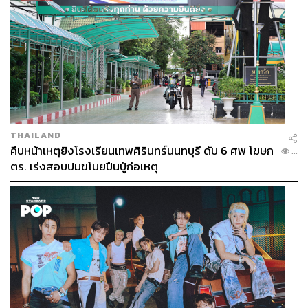
THAILAND
คืบหน้าเหตุยิงโรงเรียนเทพศิรินทร์นนทบุรี ดับ 6 ศพ โฆษก
...
ตร. เร่งสอบปมขโมยปืนปู่ก่อเหตุ