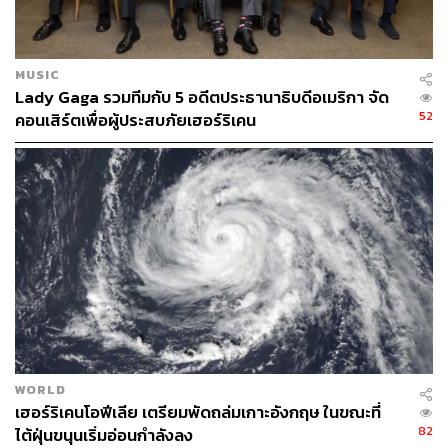
MUSIC
Lady Gaga รวมทีมกับ 5 อดีตประธานาธิบดีอเมริกา จัด
52
คอนเสิร์ตเพื่อผู้ประสบภัยเฮอร์ริเคน
Photo: HECTOR RETAMAL/AFP
WORLD
เฮอร์ริเคนโอฟีเลีย เตรียมพัดถล่มเกาะอังกฤษ ในขณะที่
82
ไต้ฝุ่นขนุนเริ่มอ่อนกำลังลง