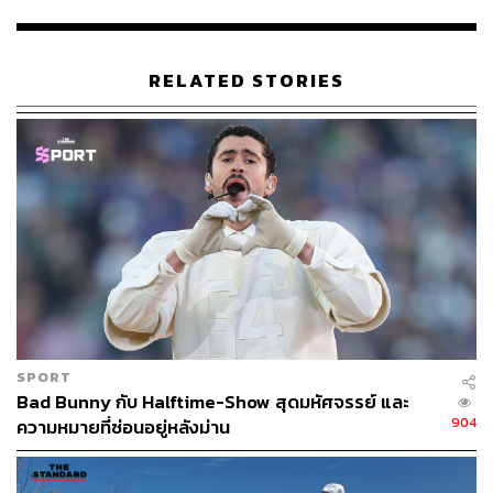
RELATED STORIES
Photo: Ricardo ARDUENGO/AFP
นอกจากนี้ยังมีการคาดการณ์กันว่า เฮอร์ริเคนมารีอาอาจ
จะมีความเร็วลมสูงสุดถึง 193 กิโลเมตรต่อชั่วโมง ภายใน
ระยะเวลา 72 ชั่วโมง ซึ่งส่งผลให้ประเทศอย่างหมู่เกาะยูเอส
เวอร์จินและเปอร์โตริโกของสหรัฐอเมริกา รวมถึงประเท
ศอื่นๆ ในแถบแคริบเบียนต่างประกาศเตือนภัยและเร่งเตรียม
พร้อมต่อการมาของพายุเฮอร์ริเคนลูกนี้
SPORT
Bad Bunny กับ Halftime-Show สุดมหัศจรรย์ และ
904
ความหมายที่ซ่อนอยู่หลังม่าน