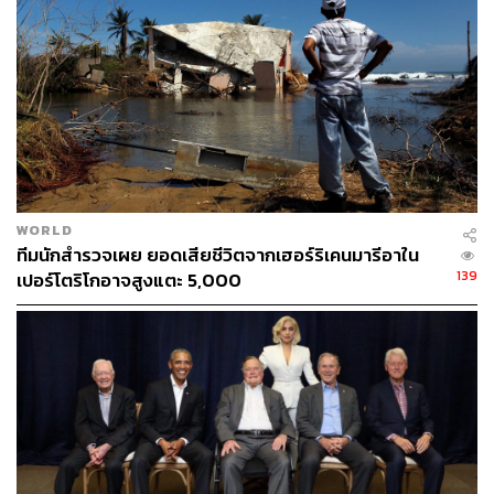
Photo: Helene Valenzuela/AFP
มารีอาเป็นพายุโซนร้อนที่เพิ่มกำลังขึ้นและจะกลายเป็นเฮ
WORLD
ทีมนักสำรวจเผย ยอดเสียชีวิตจากเฮอร์ริเคนมารีอาใน
อร์ริเคนในที่สุด นับเป็นพายุเฮอร์ริเคนลูกที่ 3 ในรอบไม่ถึง 2
139
เปอร์โตริโกอาจสูงแตะ 5,000
สัปดาห์ที่จะถล่มประเทศในแถบแคริบเบียนต่อจาก ‘พายุเฮอร์
ริเคนเออร์มา’ ที่เป็นพายุที่เรียกได้ว่ารุนแรงที่สุดที่เกิดขึ้นใน
มหาสมุทรแอตแลนติกด้วยความเร็วลมสูงเกือบ 300
กิโลเมตรต่อชั่วโมงและคร่าชีวิตผู้คนไปอย่างน้อย 84 คน
รวมถึงพายุเฮอร์ริเคนโฮเซ (José) ที่เริ่มอ่อนกำลังลงแล้วแต่
ยังมีความเร็วลมสูงถึง 150 กิโลเมตรต่อชั่วโมง ส่งผลให้ใน
หลายพื้นที่ โดยเฉพาะชายฝั่งของสหรัฐฯ ทางด้านทิศตะวัน
ออกยังได้รับอิทธิพลจากพายุลูกนี้อยู่