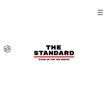
×
POLITICS
ในหลวง พระราชทานพระราชดำรัสแก่ ครม.ใหม่
เน้นย้ำยึดประโยชน์ประชาชน-ประชาธิปไตย-
ประเทศชาติ นำพาชาติพ้นอุปสรรค
โดย
THE STANDARD TEAM
07.04.2026