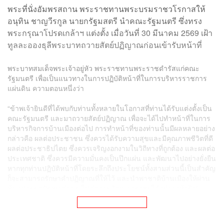
พระบาทสมเด็จพระเจ้าอยู่หัว พระราชทานพระราชดำรัสแก่คณะ
รัฐมนตรี เพื่อเป็นแนวทางในการปฏิบัติหน้าที่ในการบริหารราชการ
แผ่นดิน ความตอนหนึ่งว่า
“ข้าพเจ้ายินดีที่ได้พบกับท่านทั้งหลายในโอกาสที่ท่านได้รับแต่งตั้งเป็น
คณะรัฐมนตรี และมาถวายสัตย์ปฏิญาณ เพื่อจะได้ไปทำหน้าที่ในการ
บริหารกิจการบ้านเมืองต่อไป การทำหน้าที่ของท่านนั้นมีผลหลายอย่าง
กล่าวคือ ผลต่อประชาชน ซึ่งควรได้รับความสุขและมีคุณภาพชีวิตที่ดี
ผลต่อประชาธิปไตย ซึ่งควรเจริญงอกงามในวิถีทางที่ถูกต้อง และผลต่อ
ประเทศชาติ ซึ่งควรมีความมั่นคงเป็นปึกแผ่น และพัฒนาไปอย่างยั่งยืน
หากทุกท่านปฏิบัติหน้าที่โดยระลึกถึงประโยชน์ทั้งสามส่วนนี้เป็นสำคัญ
ก็จะสามารถรักษาคำปฏิญาณที่ให้ไว้ และนำพาชาติบ้านเมืองให้ผ่าน
พ้นอุปสรรคปัญหาต่าง ๆ ไปสู่ความวัฒนาสถาพรได้อย่างแท้จริง”
READ MORE
ทั้งนี้ พระองค์ทรงมีพระราชดำรัสอำนวยพรให้คณะรัฐมนตรี
ประสบความสำเร็จในการปฏิบัติหน้าที่ และมีความสุขความ
เจริญโดยทั่วกัน