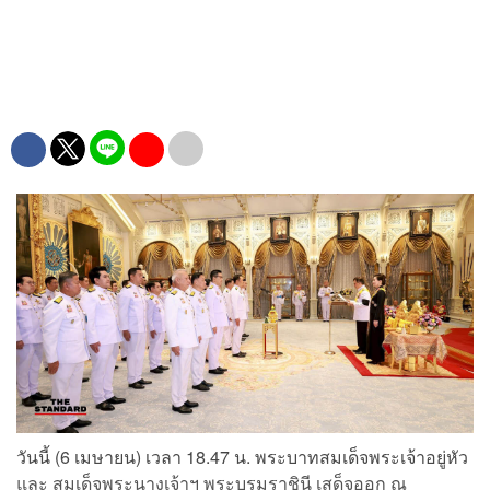
LOADING...
วันนี้ (6 เมษายน) เวลา 18.47 น. พระบาทสมเด็จพระเจ้าอยู่หัว
และ สมเด็จพระนางเจ้าฯ พระบรมราชินี เสด็จออก ณ
พระที่นั่งอัมพรสถาน พระราชทานพระบรมราชวโรกาสให้
อนุทิน ชาญวีรกูล นายกรัฐมสตรี นำคณะรัฐมนตรี ซึ่งทรง
พระกรุณาโปรดเกล้าฯ แต่งตั้ง เมื่อวันที่ 30 มีนาคม 2569 เฝ้า
ทูลละอองธุลีพระบาทถวายสัตย์ปฏิญาณก่อนเข้ารับหน้าที่