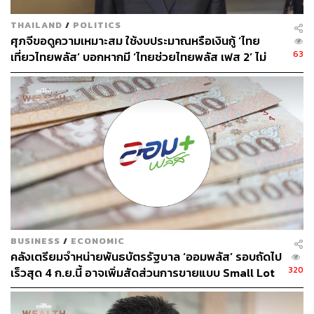
THAILAND
/
POLITICS
ศุภจีขอดูความเหมาะสม ใช้งบประมาณหรือเงินกู้ ‘ไทย
63
เที่ยวไทยพลัส’ บอกหากมี ‘ไทยช่วยไทยพลัส เฟส 2’ ไม่
จำเป็นต้องออกพร้อมกัน
BUSINESS
/
ECONOMIC
คลังเตรียมจำหน่ายพันธบัตรรัฐบาล ‘ออมพลัส’ รอบถัดไป
320
เร็วสุด 4 ก.ย.นี้ อาจเพิ่มสัดส่วนการขายแบบ Small Lot
First มากขึ้น