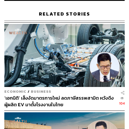
TAGS:
กระทรวงการคลัง
การเมืองไทย
RELATED STORIES
การประชุมสภาผู้แทนราษฎร
เศรษฐกิจชะลอตัว
พิชัย ชุณหวชิร
งบประมาณปี 2569
186
ECONOMIC
/
BUSINESS
ABOUT THE AUTHOR
‘เอกนิติ’ เล็งงัดมาตรการใหม่ ลดภาษีสรรพสามิต หวังดึง
104
THE STANDARD TEAM
ผู้ผลิต EV มาตั้งโรงงานในไทย
กองบรรณาธิการ THE STANDARD
ABOUT THE PHOTOGRAPHER