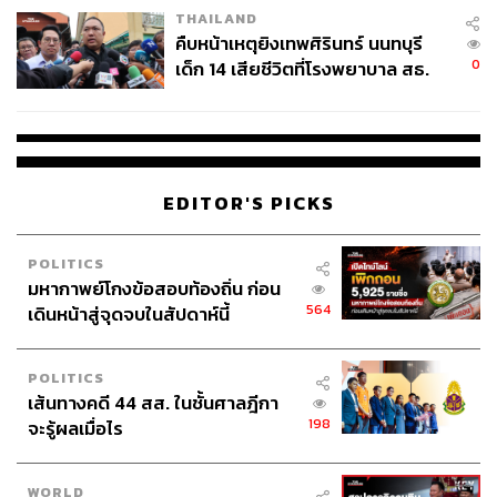
THAILAND
คืบหน้าเหตุยิงเทพศิรินทร์ นนทบุรี
0
เด็ก 14 เสียชีวิตที่โรงพยาบาล สธ.
ยืนยันครูเสียชีวิต 5 ราย เจ็บ 22
ราย
EDITOR'S PICKS
POLITICS
มหากาพย์โกงข้อสอบท้องถิ่น ก่อน
564
เดินหน้าสู่จุดจบในสัปดาห์นี้
POLITICS
เส้นทางคดี 44 สส. ในชั้นศาลฎีกา
198
จะรู้ผลเมื่อไร
WORLD