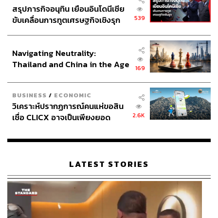
สรุปภารกิจอนุทิน เยือนอินโดนีเซีย
539
ขับเคลื่อนการทูตเศรษฐกิจเชิงรุก
ประกาศหุ้นส่วนยุทธศาสตร์ไทย –
อินโดนีเซีย
Navigating Neutrality:
Thailand and China in the Age
169
of a New Global Order
BUSINESS
/
ECONOMIC
วิเคราะห์ปรากฏการณ์คนแห่ขอสิน
2.6K
เชื่อ CLICX อาจเป็นเพียงยอด
ภูเขาน้ำแข็ง ของปัญหาหนี้ครัว
เรือนไทยที่ถูกซุกไว้
LATEST STORIES