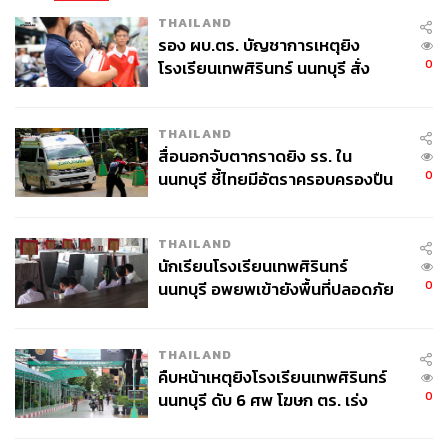
THAILAND
รอง ผบ.ตร. บัญชาการเหตุยิง
0
โรงเรียนเทพศิรินทร์ นนทบุรี สั่ง
ค้นหา 2 รอบยืนยันไร้คนติดค้าง พบ
ศพปู่-ย่าที่บ้านพักผู้ก่อเหตุ
THAILAND
สื่อนอกจับตากราดยิง รร. ใน
0
นนทบุรี ชี้ไทยมีอัตราครอบครองปืน
สูงในระดับต้นของภูมิภาค
THAILAND
นักเรียนโรงเรียนเทพศิรินทร์
0
นนทบุรี อพยพเข้ายังพื้นที่ปลอดภัย
ชั่วคราว หลังเหตุใช้อาวุธปืนภายใน
โรงเรียนคลี่คลาย
THAILAND
คืบหน้าเหตุยิงโรงเรียนเทพศิรินทร์
0
นนทบุรี ดับ 6 ศพ โฆษก ตร. เร่ง
สอบปมขโมยปืนปู่ก่อเหตุ