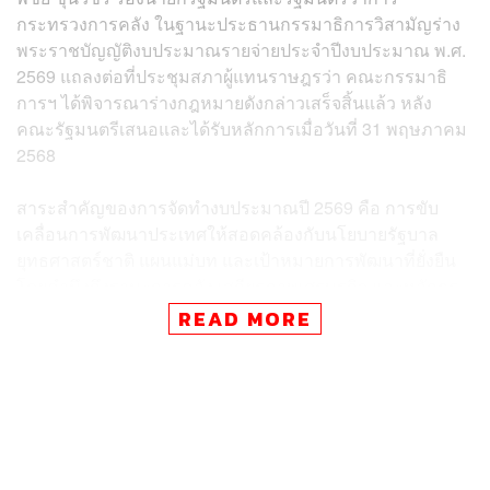
กระทรวงการคลัง ในฐานะประธานกรรมาธิการวิสามัญร่าง
พระราชบัญญัติงบประมาณรายจ่ายประจำปีงบประมาณ พ.ศ.
2569 แถลงต่อที่ประชุมสภาผู้แทนราษฎรว่า คณะกรรมาธิ
การฯ ได้พิจารณาร่างกฎหมายดังกล่าวเสร็จสิ้นแล้ว หลัง
คณะรัฐมนตรีเสนอและได้รับหลักการเมื่อวันที่ 31 พฤษภาคม
2568
สาระสำคัญของการจัดทำงบประมาณปี 2569 คือ การขับ
เคลื่อนการพัฒนาประเทศให้สอดคล้องกับนโยบายรัฐบาล
ยุทธศาสตร์ชาติ แผนแม่บท และเป้าหมายการพัฒนาที่ยั่งยืน
โดยคำนึงถึงฐานะการคลัง เสถียรภาพเศรษฐกิจ และหลักธร
รมาภิบาล เพื่อให้เกิดประโยชน์สูงสุดต่อประเทศและ
READ MORE
ประชาชน
งบประมาณดังกล่าวมุ่งรับมือกับภาวะเศรษฐกิจที่มีแนวโน้ม
ชะลอตัว กระทบทั้งรายได้และรายจ่ายของรัฐ พร้อมเตรียม
รองรับการดำเนินธุรกิจและการค้าระหว่างประเทศ บริหาร
หนี้สาธารณะเพื่อลดภาระในระยะยาว และสร้างพื้นที่