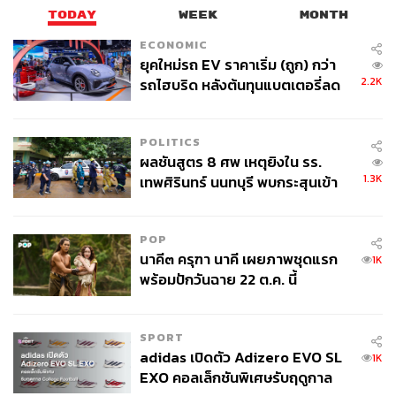
TODAY
WEEK
MONTH
ECONOMIC
ยุคใหม่รถ EV ราคาเริ่ม (ถูก) กว่า
2.2K
รถไฮบริด หลังต้นทุนแบตเตอรี่ลด
ลง - จีนแห่บุกตลาดเกิดใหม่
POLITICS
ผลชันสูตร 8 ศพ เหตุยิงใน รร.
1.3K
เทพศิรินทร์ นนทบุรี พบกระสุนเข้า
จุดสำคัญ ‘ศีรษะ-หน้าอก’ ครูถูกยิง
4 นัด จากระยะไกล
POP
นาคี๓ ครุฑา นาคี เผยภาพชุดแรก
1K
พร้อมปักวันฉาย 22 ต.ค. นี้
SPORT
adidas เปิดตัว Adizero EVO SL
1K
EXO คอลเล็กชันพิเศษรับฤดูกาล