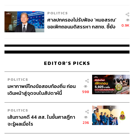
College Football
POLITICS
ศาลปกครองไม่รับฟ้อง ‘หมอสรณ’
0.9K
ขอเพิกถอนมติสรรหา กสทช. ชี้ยัง
ไม่ใช่ผู้เดือดร้อนเสียหาย
EDITOR'S PICKS
POLITICS
มหากาพย์โกงข้อสอบท้องถิ่น ก่อน
598
เดินหน้าสู่จุดจบในสัปดาห์นี้
POLITICS
เส้นทางคดี 44 สส. ในชั้นศาลฎีกา
236
จะรู้ผลเมื่อไร