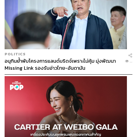
POLITICS
อนุทินย้ำพับโครงการแลนด์บริดจ์เพราะไม่คุ้ม มุ่งพัฒนา
...
Missing Link รองรับอ่าวไทย-อันดามัน