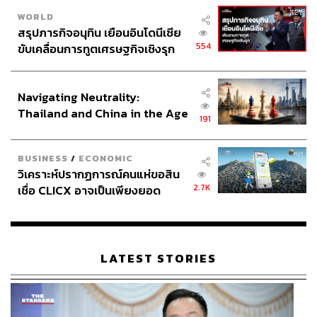
WORLD
สรุปภารกิจอนุทิน เยือนอินโดนีเซีย
554
ขับเคลื่อนการทูตเศรษฐกิจเชิงรุก
ประกาศหุ้นส่วนยุทธศาสตร์ไทย –
อินโดนีเซีย
Navigating Neutrality:
Thailand and China in the Age
191
of a New Global Order
BUSINESS
/
ECONOMIC
วิเคราะห์ปรากฏการณ์คนแห่ขอสิน
2.7K
เชื่อ CLICX อาจเป็นเพียงยอด
ภูเขาน้ำแข็ง ของปัญหาหนี้ครัว
เรือนไทยที่ถูกซุกไว้
LATEST STORIES