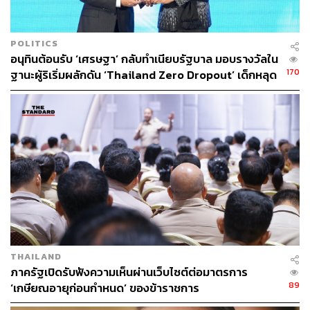
POLITICS
อนุทินต้อนรับ ‘เศรษฐา’ กลับทำเนียบรัฐบาล มอบรางวัลใน
170
ฐานะผู้ริเริ่มผลักดัน ‘Thailand Zero Dropout’ เด็กหลุด
ระบบลดจาก 1 ล้าน เหลือ 6 แสนคน
THAILAND
ภาครัฐเปิดรับฟังความเห็นผ่านเว็บไซต์ต่อมาตรการ
89
‘เกษียณอายุก่อนกำหนด’ ของข้าราชการ