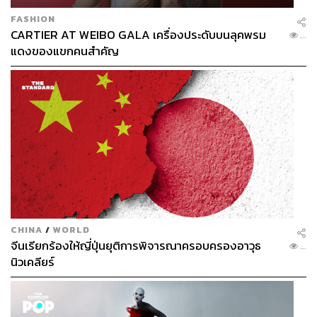
FASHION
CARTIER AT WEIBO GALA เครื่องประดับบนลุคพรม
...
แดงของแขกคนสำคัญ
CHINA
/
WORLD
จีนเรียกร้องให้ญี่ปุ่นยุติการพิจารณาครอบครองอาวุธ
...
นิวเคลียร์