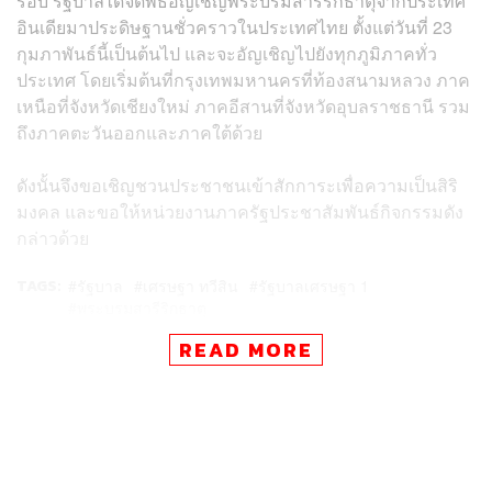
รอบ รัฐบาลได้จัดพิธีอัญเชิญพระบรมสารีริกธาตุจากประเทศ
อินเดียมาประดิษฐานชั่วคราวในประเทศไทย ตั้งแต่วันที่ 23
กุมภาพันธ์นี้เป็นต้นไป และจะอัญเชิญไปยังทุกภูมิภาคทั่ว
ประเทศ โดยเริ่มต้นที่กรุงเทพมหานครที่ท้องสนามหลวง ภาค
เหนือที่จังหวัดเชียงใหม่ ภาคอีสานที่จังหวัดอุบลราชธานี รวม
ถึงภาคตะวันออกและภาคใต้ด้วย
ดังนั้นจึงขอเชิญชวนประชาชนเข้าสักการะเพื่อความเป็นสิริ
มงคล และขอให้หน่วยงานภาครัฐประชาสัมพันธ์กิจกรรมดัง
กล่าวด้วย
TAGS:
รัฐบาล
เศรษฐา ทวีสิน
รัฐบาลเศรษฐา 1
พระบรมสารีริกธาตุ
READ MORE