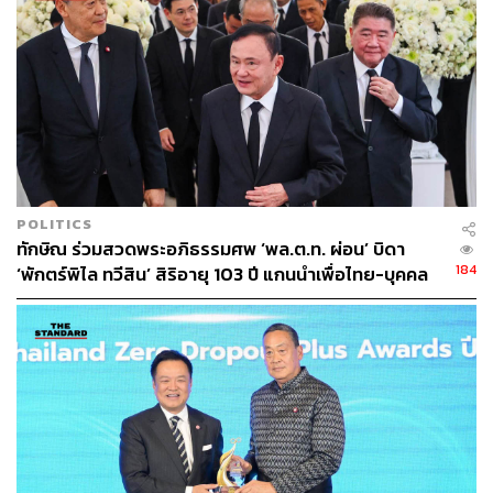
POLITICS
ทักษิณ ร่วมสวดพระอภิธรรมศพ ‘พล.ต.ท. ผ่อน’ บิดา
184
‘พักตร์พิไล ทวีสิน’ สิริอายุ 103 ปี แกนนำเพื่อไทย-บุคคล
หลากวงการร่วมอาลัย