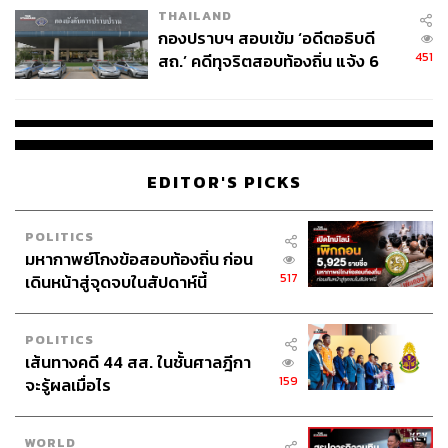
THAILAND
กองปราบฯ สอบเข้ม ‘อดีตอธิบดี
451
สถ.’ คดีทุจริตสอบท้องถิ่น แจ้ง 6
ข้อหาหนัก จ่อชง ป.ป.ช. 12 ส.ค. นี้
EDITOR'S PICKS
POLITICS
มหากาพย์โกงข้อสอบท้องถิ่น ก่อน
517
เดินหน้าสู่จุดจบในสัปดาห์นี้
POLITICS
เส้นทางคดี 44 สส. ในชั้นศาลฎีกา
159
จะรู้ผลเมื่อไร
WORLD