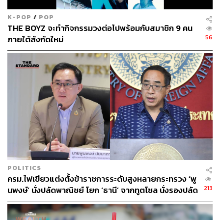
K-POP
/
POP
THE BOYZ จะทำกิจกรรมวงต่อไปพร้อมกับสมาชิก 9 คน
56
ภายใต้สังกัดใหม่
POLITICS
ครม.ไฟเขียวแต่งตั้งข้าราชการระดับสูงหลายกระทรวง ‘พู
213
นพงษ์’ นั่งปลัดพาณิชย์ โยก ‘ธานี’ จากทูตโซล นั่งรองปลัด
กต.