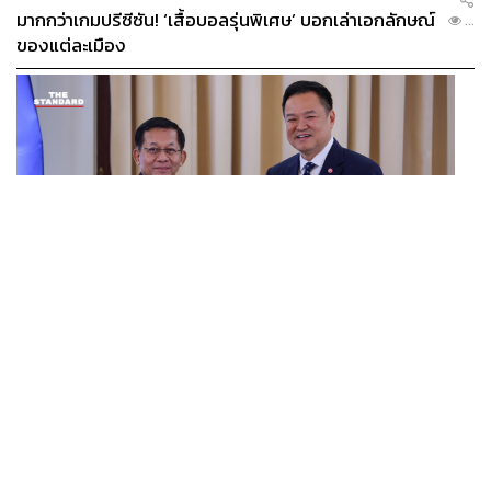
มากกว่าเกมปรีซีซัน! ‘เสื้อบอลรุ่นพิเศษ’ บอกเล่าเอกลักษณ์
...
ของแต่ละเมือง
POLITICS
ไทย-เมียนมา จับมือตั้งคณะทำงานร่วม บริหารจัดการ
...
คุณภาพน้ำข้ามพรมแดน ชูเป้าหมายสิ่งแวดล้อมยั่งยืน