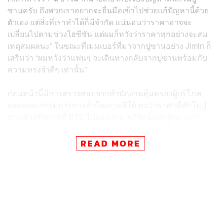
ซานครับ ถึงพวกเราอยากจะยื่นมือเข้าไปช่วยแก้ปัญหานี้ด้วย
ตัวเอง แต่สิ่งที่เราทำได้ก็มีจำกัด แน่นอนว่าราคาอาจจะ
เปลี่ยนไปตามช่วงไฮซีซัน แต่ผมก็หวังว่าราคาทุกอย่างจะสม
เหตุสมผลนะ” ในขณะที่เมมเบอร์ที่มาจากปูซานอย่าง Jimin ก็
เสริมว่า “ผมหวังว่าแฟนๆ จะเดินทางกลับจากปูซานพร้อมกับ
ความทรงจำดีๆ เท่านั้น”
ก่อนหน้านี้มีการตรวจสอบจากสำนักงานคุ้มครองผู้บริโภค
และคณะกรรมการการค้าในเกาหลีใต้ พบว่าราคาที่พักในปู
ซานช่วงสัปดาห์ที่ BTS ไปแสดงคอนเสิร์ตนั้นพุ่งสูงมากกว่า
ปกติ 2.4 เท่า ส่วนราคาที่พักประเภท Motel ก็พุ่งขึ้น 3.3 เท่า
จากราคาในช่วงเวลาทั่วไป
READ MORE
ดังนั้นด้วยสถานการณ์การอัปราคาที่พักและโรงแรมที่กำลัง
พุ่งสูงขึ้น หน่วยงานรัฐ กลุ่มศาสนา และมหาวิทยาลัยในปู
ซานจึงร่วมใจกันสร้างแคมเปญเปิดพื้นที่ให้แฟนๆ เข้าพักฟรี
หรือคิดราคาประหยัด