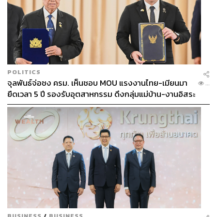
POLITICS
จุลพันธ์จ่อชง ครม. เห็นชอบ MOU แรงงานไทย-เมียนมา
...
ยืดเวลา 5 ปี รองรับอุตสาหกรรม ดึงกลุ่มแม่บ้าน-งานอิสระ
เข้าสู่ระบบประกันสังคม
BUSINESS
/
BUSINESS