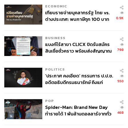
ECONOMIC
เทียบรายจ่ายบุคลากรรัฐ ไทย vs.
0.9K
ต่างประเทศ: พบภาษีทุก 100 บาท
ของคนไทยใช้ไปกับข้าราชการเฉียด
40 บาท
BUSINESS
แบงก์ไร้สาขา CLICX ปิดรับสมัคร
798
สินเชื่อชั่วคราว พร้อมส่งสัญญาณ
เตือนกลุ่มกู้เงินผิดวัตถุประสงค์-ให้
ข้อมูลเท็จ เตรียมดำเนินคดีเด็ดขาด
POLITICS
‘ประภาศ คงเอียด’ กรรมการ ป.ป.ช.
550
อดีตอธิบดีกรมธนารักษ์ ถึงแก่
อนิจกรรม
POP
Spider-Man: Brand New Day
468
ทำรายได้ 1 พันล้านดอลลาร์จากทั่ว
โลกภายใน 6 วัน