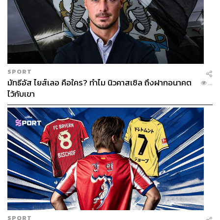
SPORT
มัทธีอัส ไยส์เลอ คือใคร? ทำไม นิวคาสเซิล ถึงฝากอนาคต
...
ไว้กับเขา
SPORT