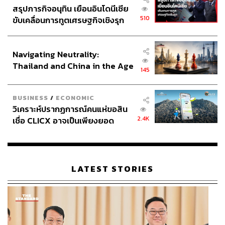
สรุปภารกิจอนุทิน เยือนอินโดนีเซีย
510
ขับเคลื่อนการทูตเศรษฐกิจเชิงรุก
ประกาศหุ้นส่วนยุทธศาสตร์ไทย –
อินโดนีเซีย
Navigating Neutrality:
Thailand and China in the Age
145
of a New Global Order
BUSINESS
/
ECONOMIC
วิเคราะห์ปรากฏการณ์คนแห่ขอสิน
2.4K
เชื่อ CLICX อาจเป็นเพียงยอด
ภูเขาน้ำแข็ง ของปัญหาหนี้ครัว
เรือนไทยที่ถูกซุกไว้
LATEST STORIES