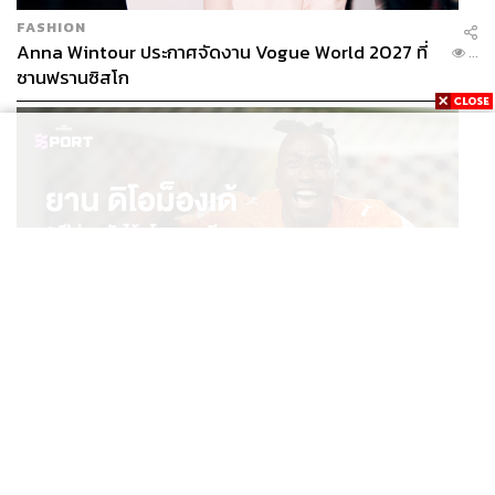
FASHION
Anna Wintour ประกาศจัดงาน Vogue World 2027 ที่
...
ซานฟรานซิสโก
SPORT
ยาน ดิโอม็องเด้ 2 ปีก่อนยังไร้สโมสรอาชีพ สู่นักเตะค่าตัว
...
125 ล้านยูโร กับคำสัญญาถึงน้องสาวผู้ล่วงลับ