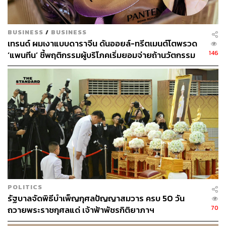
BUSINESS
/
BUSINESS
เทรนด์ ผมเงาแบบดาราจีน ดันออยล์-ทรีตเมนต์โตพรวด
146
‘แพนทีน’ ชี้พฤติกรรมผู้บริโภคเริ่มยอมจ่ายถ้านวัตกรรม
ตอบโจทย์
POLITICS
รัฐบาลจัดพิธีบำเพ็ญกุศลปัญญาสมวาร ครบ 50 วัน
70
ถวายพระราชกุศลแด่ เจ้าฟ้าพัชรกิติยาภาฯ