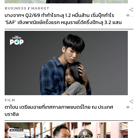
BUSINESS
/
MARKET
บางจากฯ Q2/69 ทำกำไรทะลุ 1.2 หมื่นล้าน เริ่มบุ๊กกำไร
...
‘SAF’ เชิงพาณิชย์ครั้งแรก หนุนรายได้ครึ่งปีทะลุ 3.2 แสน
ล้าน
FILM
ตาโขน เตรียมฉายที่เทศกาลภาพยนตร์ไทย ณ ประเทศ
...
บราซิล