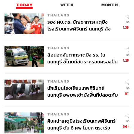
TODAY
WEEK
MONTH
THAILAND
รอง ผบ.ตร. บัญชาการเหตุยิง
1.3K
โรงเรียนเทพศิรินทร์ นนทบุรี สั่ง
ค้นหา 2 รอบยืนยันไร้คนติดค้าง พบ
ศพปู่-ย่าที่บ้านพักผู้ก่อเหตุ
THAILAND
สื่อนอกจับตากราดยิง รร. ใน
1.2K
นนทบุรี ชี้ไทยมีอัตราครอบครองปืน
สูงในระดับต้นของภูมิภาค
THAILAND
นักเรียนโรงเรียนเทพศิรินทร์
811
นนทบุรี อพยพเข้ายังพื้นที่ปลอดภัย
ชั่วคราว หลังเหตุใช้อาวุธปืนภายใน
โรงเรียนคลี่คลาย
THAILAND
คืบหน้าเหตุยิงโรงเรียนเทพศิรินทร์
664
นนทบุรี ดับ 6 ศพ โฆษก ตร. เร่ง