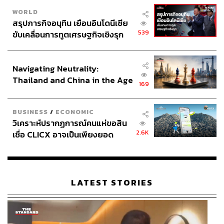
WORLD
สรุปภารกิจอนุทิน เยือนอินโดนีเซีย
539
ขับเคลื่อนการทูตเศรษฐกิจเชิงรุก
ประกาศหุ้นส่วนยุทธศาสตร์ไทย –
อินโดนีเซีย
Navigating Neutrality:
Thailand and China in the Age
169
of a New Global Order
BUSINESS
/
ECONOMIC
วิเคราะห์ปรากฏการณ์คนแห่ขอสิน
2.6K
เชื่อ CLICX อาจเป็นเพียงยอด
ภูเขาน้ำแข็ง ของปัญหาหนี้ครัว
เรือนไทยที่ถูกซุกไว้
LATEST STORIES