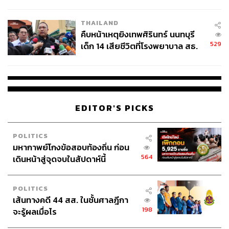
สอบปมขโมยปืนปู่ก่อเหตุ
THAILAND
คืบหน้าเหตุยิงเทพศิรินทร์ นนทบุรี
529
เด็ก 14 เสียชีวิตที่โรงพยาบาล สธ.
ยืนยันครูเสียชีวิต 5 ราย เจ็บ 22
ราย
EDITOR'S PICKS
POLITICS
มหากาพย์โกงข้อสอบท้องถิ่น ก่อน
564
เดินหน้าสู่จุดจบในสัปดาห์นี้
POLITICS
เส้นทางคดี 44 สส. ในชั้นศาลฎีกา
198
จะรู้ผลเมื่อไร