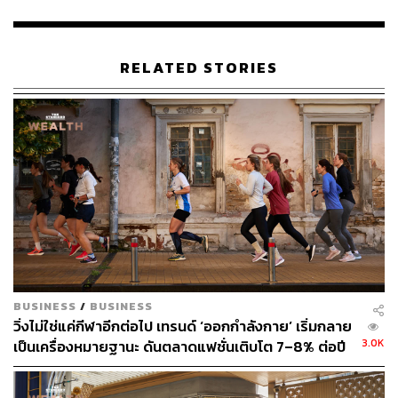
โดย ขสมก. มีความมุ่งมั่นที่จะบริหารจัดการระบบขนส่ง
มวลชนอย่างเต็มกำลัง เพื่อให้ประชาชนสามารถเดินทางเข้า
RELATED STORIES
ร่วมถวายความอาลัยและน้อมรำลึกในพระมหากรุณาธิคุณ
ได้อย่างสะดวก ปลอดภัย และเป็นระเบียบเรียบร้อยตลอดช่วง
ระยะเวลาของพระราชพิธี
TAGS:
ไว้อาลัย
สมเด็จพระเจ้าลูกเธอ เจ้าฟ้าพัชรกิติยาภา นเรนทิรา
เทพยวดี
คนไทย
พระบรมมหาราชวัง
องค์การขนส่งมวลชนกรุงเทพ (ขสมก.)
BUSINESS
/
BUSINESS
วิ่งไม่ใช่แค่กีฬาอีกต่อไป เทรนด์ ‘ออกกำลังกาย’ เริ่มกลาย
3.0K
เป็นเครื่องหมายฐานะ ดันตลาดแฟชั่นเติบโต 7–8% ต่อปี
155