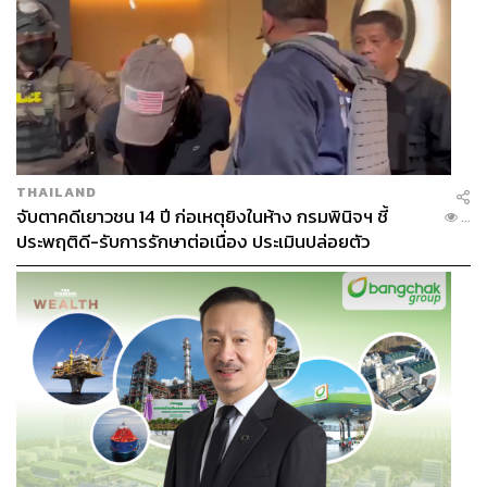
THAILAND
จับตาคดีเยาวชน 14 ปี ก่อเหตุยิงในห้าง กรมพินิจฯ ชี้
...
ประพฤติดี-รับการรักษาต่อเนื่อง ประเมินปล่อยตัว