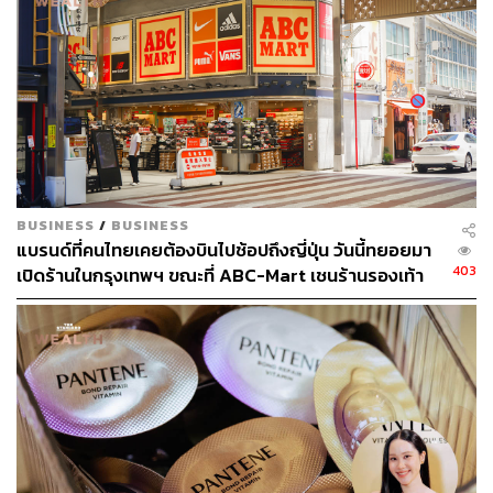
ABOUT THE AUTHOR
THE STANDARD TEAM
กองบรรณาธิการ THE STANDARD
BUSINESS
/
BUSINESS
แบรนด์ที่คนไทยเคยต้องบินไปช้อปถึงญี่ปุ่น วันนี้ทยอยมา
403
เปิดร้านในกรุงเทพฯ ขณะที่ ABC-Mart เชนร้านรองเท้า
รายใหญ่ก็เริ่มมองตลาดนี้แล้ว