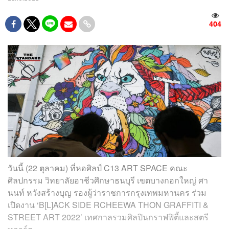
404
วันนี้ (22 ตุลาคม) ที่หอศิลป์ C13 ART SPACE คณะ
ศิลปกรรม วิทยาลัยอาชีวศึกษาธนบุรี เขตบางกอกใหญ่ ศา
นนท์ หวังสร้างบุญ รองผู้ว่าราชการกรุงเทพมหานคร ร่วม
เปิดงาน ‘B[L]ACK SIDE RCHEEWA THON GRAFFITI &
STREET ART 2022’ เทศกาลรวมศิลปินกราฟฟิตี้และสตรี