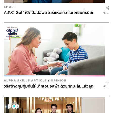
SPORT
A.P.C. Golf เปิดป๊อปอัพสโตร์แห่งแรกในเอเชียที่ธนิยะ
...
ALPHA SKILLS ARTICLE
/
OPINION
วิธีสร้างภูมิคุ้มกันให้เด็กเจนอัลฟ่า ด้วยทักษะล้มแล้วลุก
...