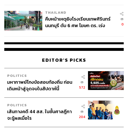
THAILAND
คืบหน้าเหตุยิงโรงเรียนเทพศิรินทร์
0
นนทบุรี ดับ 6 ศพ โฆษก ตร. เร่ง
สอบปมขโมยปืนปู่ก่อเหตุ
EDITOR'S PICKS
POLITICS
มหากาพย์โกงข้อสอบท้องถิ่น ก่อน
572
เดินหน้าสู่จุดจบในสัปดาห์นี้
POLITICS
เส้นทางคดี 44 สส. ในชั้นศาลฎีกา
204
จะรู้ผลเมื่อไร