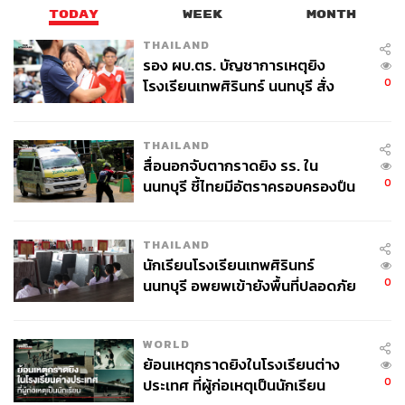
TODAY
WEEK
MONTH
THAILAND
รอง ผบ.ตร. บัญชาการเหตุยิง
0
โรงเรียนเทพศิรินทร์ นนทบุรี สั่ง
ค้นหา 2 รอบยืนยันไร้คนติดค้าง พบ
ศพปู่-ย่าที่บ้านพักผู้ก่อเหตุ
THAILAND
สื่อนอกจับตากราดยิง รร. ใน
0
นนทบุรี ชี้ไทยมีอัตราครอบครองปืน
สูงในระดับต้นของภูมิภาค
THAILAND
นักเรียนโรงเรียนเทพศิรินทร์
0
นนทบุรี อพยพเข้ายังพื้นที่ปลอดภัย
ชั่วคราว หลังเหตุใช้อาวุธปืนภายใน
โรงเรียนคลี่คลาย
WORLD
ย้อนเหตุกราดยิงในโรงเรียนต่าง
0
ประเทศ ที่ผู้ก่อเหตุเป็นนักเรียน