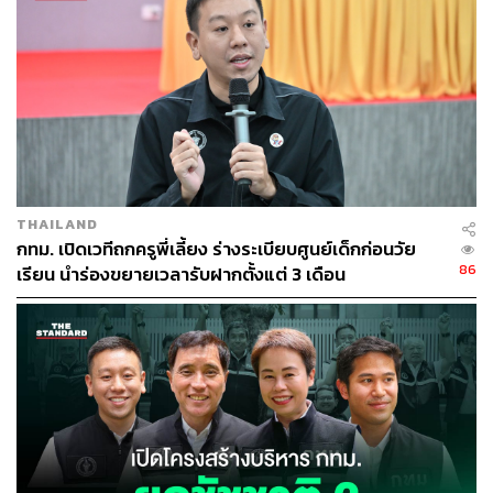
THAILAND
กทม. เปิดเวทีถกครูพี่เลี้ยง ร่างระเบียบศูนย์เด็กก่อนวัย
86
เรียน นำร่องขยายเวลารับฝากตั้งแต่ 3 เดือน