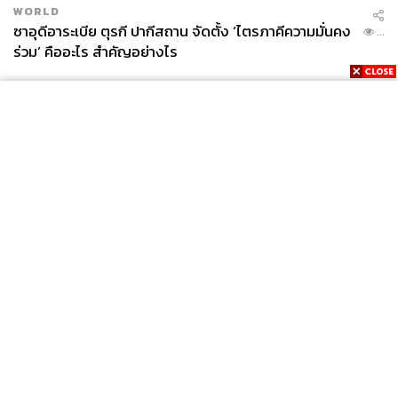
WORLD
ซาอุดีอาระเบีย ตุรกี ปากีสถาน จัดตั้ง ‘ไตรภาคีความมั่นคง
...
ร่วม’ คืออะไร สำคัญอย่างไร
News
Wealth
Pop
Podcast
Video
Now
Opinion
Careers
Events
Privacy
About
Contact
Policy
FOR
ADVERTISING
MEMBERSHIP