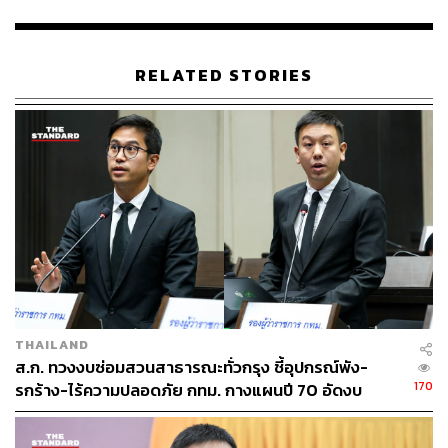
RELATED STORIES
THAILAND
ส.ก. ทวงงบซ่อมสวนสาธารณะทั่วกรุง ชี้อุปกรณ์พัง-
170
รกร้าง-ไร้ความปลอดภัย กทม. กางแผนปี 70 อัดงบ
ปรับปรุง 5 สวนใหญ่