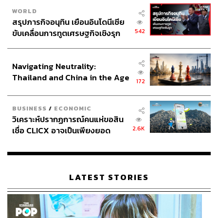
WORLD
สรุปภารกิจอนุทิน เยือนอินโดนีเซีย
542
ขับเคลื่อนการทูตเศรษฐกิจเชิงรุก
TAGS:
กราฟฟิตี้
เทศกาลศิลปะ
ศานนท์ หวังสร้างบุญ
B[L]ACK SIDE RCHEEWA THON GRAFFITI &
ประกาศหุ้นส่วนยุทธศาสตร์ไทย –
STREET ART 2022
อินโดนีเซีย
วิทยาลัยอาชีวศึกษาธนบุรี
Street art
Navigating Neutrality:
Thailand and China in the Age
172
of a New Global Order
BUSINESS
/
ECONOMIC
วิเคราะห์ปรากฏการณ์คนแห่ขอสิน
2.6K
เชื่อ CLICX อาจเป็นเพียงยอด
ภูเขาน้ำแข็ง ของปัญหาหนี้ครัว
เรือนไทยที่ถูกซุกไว้
404
LATEST STORIES
ABOUT THE AUTHOR
THE STANDARD TEAM
กองบรรณาธิการ THE STANDARD