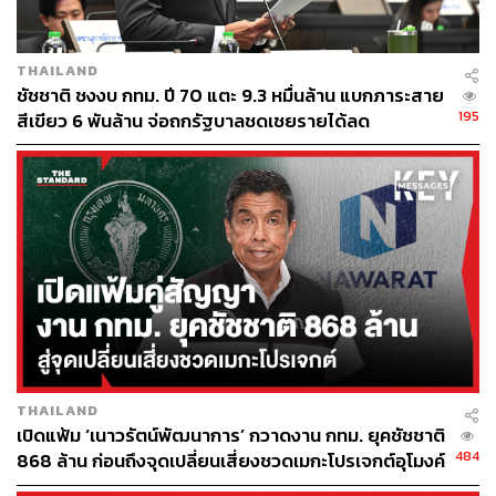
ความสำเร็จที่ได้จากความพยายามของตัวเอง
THAILAND
หลังจากนั้นไม่ใช่ว่าผมจะเรียนดีตลอด แต่ทุกครั้งที่ผลการ
ชัชชาติ ชงงบ กทม. ปี 70 แตะ 9.3 หมื่นล้าน แบกภาระสาย
เรียนไม่ดี ผมจะโทษตัวเองว่าเราไม่ได้พยายาม
195
สีเขียว 6 พันล้าน จ่อถกรัฐบาลชดเชยรายได้ลด
เป็นที่มาที่เรียนต่อวิศวะ
ใช่ครับ ตอนนั้นพอเราชอบวิชาคณิตศาสตร์ ก็ทำให้เราเรียน
วิชาฟิสิกส์ และวิชาทางด้านสายวิทยาศาสตร์ก็ดีขึ้น ทำให้เรา
รู้สึกสนุก เพราะเวลาเรียนวิทยาศาสตร์ เรียนเรื่องอะไรที่เรา
คำนวณได้ ทดลองได้
พูดตรงๆ เด็กในยุคนั้น ถ้าเก่งคณิตศาสตร์ส่วนใหญ่ก็จะไป
เรียนวิศวะ แล้วเราช่างสงสัย ช่างประกอบ ช่างรื้อ ก็คิดว่า
วิศวะน่าจะเหมาะกับชีวิตเรา สมัยก่อนก็รื้อ แต่ประกอบกลับ
THAILAND
ไม่ค่อยได้
เปิดแฟ้ม ‘เนาวรัตน์พัฒนาการ’ กวาดงาน กทม. ยุคชัชชาติ
484
868 ล้าน ก่อนถึงจุดเปลี่ยนเสี่ยงชวดเมกะโปรเจกต์อุโมงค์
หนองบอน