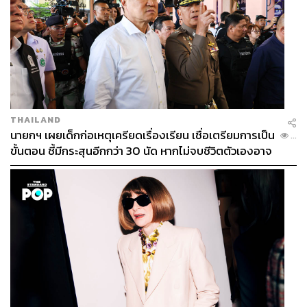
เริ่มจากเรียนวิศวะ มาเรื่องหนังสือการศึกษา แล้วไป
ร่วมกับพรรคอนาคตใหม่ ลงสนามเป็นนักการเมือง ส.ส.
บัญชีรายชื่อ ลำดับ 33 เป็นมาอย่างไร
แต่เดิมตอนก่อร่างสร้างอนาคตใหม่ก็มีการชักชวนกันสำหรับ
คนที่อยากจะเห็นการเปลี่ยนแปลง ผมก็เป็นคนหนึ่งที่อยาก
เห็นการเปลี่ยนแปลงของการศึกษา อยากเห็นการ
THAILAND
เปลี่ยนแปลงของเมืองเมืองนี้ ก็ไปร่วมสมัครเป็นสมาชิกรุ่นก่อ
นายกฯ เผยเด็กก่อเหตุเครียดเรื่องเรียน เชื่อเตรียมการเป็น
...
ตั้งของพรรคอนาคตใหม่
ขั้นตอน ชี้มีกระสุนอีกกว่า 30 นัด หากไม่จบชีวิตตัวเองอาจ
สูญเสียเพิ่ม
มีคนมาชวนหรือไปเอง
มีพรรคพวกชวน เขาถามว่าสนใจไหม เราบอกได้เลย ยินดี
เพราะผมต้องการเห็นการเปลี่ยนแปลง
ตอนนั้นไม่กลัวว่าจะกระทบงานที่ทำ?
ตอนนั้นผมลาออกแล้ว ผมก็ตั้งใจว่าจะมาพักสักหน่อย เรา