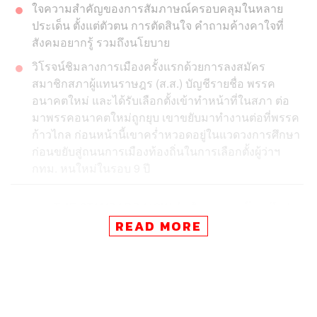
ใจความสำคัญของการสัมภาษณ์ครอบคลุมในหลาย
ประเด็น ตั้งแต่ตัวตน การตัดสินใจ คำถามค้างคาใจที่
สังคมอยากรู้ รวมถึงนโยบาย
วิโรจน์ชิมลางการเมืองครั้งแรกด้วยการลงสมัคร
สมาชิกสภาผู้แทนราษฎร (ส.ส.) บัญชีรายชื่อ พรรค
อนาคตใหม่ และได้รับเลือกตั้งเข้าทำหน้าที่ในสภา ต่อ
มาพรรคอนาคตใหม่ถูกยุบ เขาขยับมาทำงานต่อที่พรรค
ก้าวไกล ก่อนหน้านี้เขาคร่ำหวอดอยู่ในแวดวงการศึกษา
ก่อนขยับสู่ถนนการเมืองท้องถิ่นในการเลือกตั้งผู้ว่าฯ
กทม. หนใหม่ในรอบ 9 ปี
รายการ
THE STANDARD NOW
ดำเนินรายการโดย อ๊อฟ-
ชัยนนท์ หาญคีรีรัตน์ สัมภาษณ์ วิโรจน์ ลักขณาอดิศร จาก
READ MORE
พรรคก้าวไกล หลังถอนตัวจากสภาผู้แทนราษฎร มุ่งสู่สนามผู้
ว่าฯ กทม. ที่แข่งขันร้อนแรงไม่แพ้เวทีระดับประเทศ ด้วย
บุคลิกปากกล้าท้าชน จะชนะใจคนกรุงเทพมหานครได้แค่
ไหน