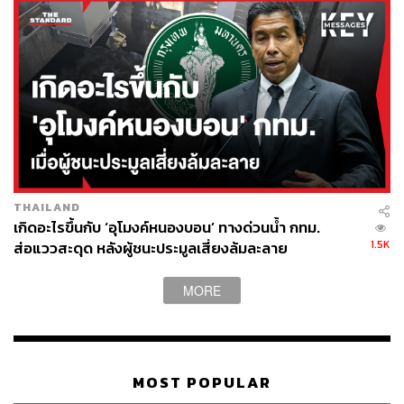
ตอนเป็นเด็กคิดไหมว่าโตขึ้นอยากเป็นอะไร
ผมเรียนวัดสุทธิวราราม ตอนนั้นอยู่ ม.1 แล้วปีนั้นเป็นปีที่รุ่นพี่
คนหนึ่งได้ที่หนึ่งของประเทศ แล้วรุ่นพี่ผมคนนั้นก็เรียน
วิศวกรรมศาสตร์ ผมก็รู้สึกว่าแกเป็น Role Model ของผมที่
ทำให้ผมตั้งใจเรียนวิศวกรรมศาสตร์ ก็เป็นเหมือนทางเลือกที่
อยู่ในใจ ณ ตอนนั้น แต่ตอนนั้นเราก็ยังไม่ได้คิดว่าจะเรียน
สถาบันไหน มหาวิทยาลัยใด แต่เรารู้สึกว่าวิศวกรรมศาสตร์
เป็นชื่อแรกที่เราได้ยิน แล้วมันคืออะไร
จากนั้นเราก็ไปค้นคว้า มันคือแขนงหนึ่งของวิชาช่าง แล้วเรา
THAILAND
เกิดอะไรขึ้นกับ ‘อุโมงค์หนองบอน’ ทางด่วนน้ำ กทม.
ก็ชอบ เราก็เริ่มมีแรงบันดาลใจจากตรงนั้น แต่ตอนนั้นพอผ่าน
1.5K
ส่อแววสะดุด หลังผู้ชนะประมูลเสี่ยงล้มละลาย
มาผมสำคัญผิดเรื่องหนึ่ง
MORE
ตอนนั้นเวลาผมเจอเพื่อนคนไหนที่มีผลการเรียนไม่ดี ผมจะ
บอกคุณไม่พยายามเอง แล้วก็ผลักภาระของความพยายามไป
ให้คนคนนั้น ไปที่ปัจเจกคนนั้นแต่เพียงผู้เดียว
แต่พอผมมาเรียนรู้ เวลาผมเจอเพื่อนชาวต่างชาติที่อยู่
MOST POPULAR
สิงคโปร์ ที่ไทเป หรือที่เกาหลีใต้ ปรากฏว่าคุณไม่ต้องดิ้นรน