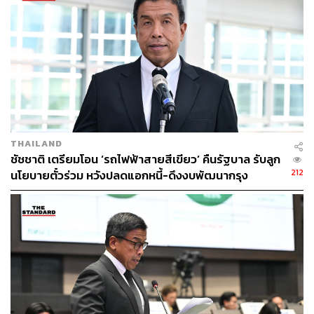
สุดท้ายก็ถูกครูตีบ้าง ถูกครูลงโทษในสมัยนั้น จนแม่ไปฝากไว้
กับคุณอาข้างบ้านที่ใกล้ๆ กัน แล้วแกก็บอกผมว่า ที่คุณทำไม่
ได้ ทำไมไม่ตั้งคำถาม ไม่ฝึกฝน ทำไมถึงปล่อยความไม่รู้เอา
ไว้อยู่อย่างนั้น ผมก็เริ่มฝึกฝน และชอบวิชาคณิตศาสตร์
เพราะรู้สึกว่าเรียนเข้าใจดี
พอ ป.3 เทอม 2 จากลำดับที่ 38 วันนั้นผมจำได้ว่าครูประกาศ
ว่ามีเรื่องเซอร์ไพรส์มาก มีเพื่อนเราคนหนึ่งได้ที่ 3 สมัยนั้นยัง
THAILAND
ชัชชาติ เตรียมโอน ‘รถไฟฟ้าสายสีเขียว’ คืนรัฐบาล รับลูก
มีลำดับ ประกาศเป็นชื่อผม ก็รู้สึกตกใจ
212
นโยบายตั๋วร่วม หวังปลดแอกหนี้-ดึงงบพัฒนากรุง
แต่เดิมแม่เราเครียดกับผลการเรียนของลูก แล้วเป็นความ
สำเร็จครั้งแรกที่มาจากความพยายามของเรา นั่นเป็นจุดเริ่ม
ต้น ผมเป็นคนที่ชอบอ่านหนังสือเอง ทำแบบฝึกหัดเองเป็นส่วน
ใหญ่
ผมเชื่อแบบนี้ พอเด็กคนหนึ่งสามารถโผล่พ้นน้ำมาหายใจเอา
อากาศบริสุทธิ์แล้ว เขาจะไม่กลับไปสู่โคลนตมอีกเหมือนเดิม
ณ วันนั้นผมไม่รู้หรอกว่าสิ่งนั้นเรียกว่า Growth Mindset ก็คือ