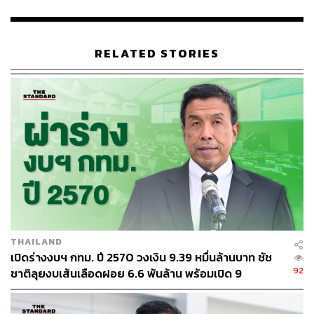
เป็นพี่ชายคนโต ก็แสบเหมือนกันนะ ข้างบ้านจะบอกว่ารังแก
น้องเก่งมาก เพราะที่บ้านพ่อแม่มีลูกชาย 3 คน วัยไล่เลี่ยกัน
น้องคนรองห่างจากเราปีเศษๆ น้องคนเล็กก็ห่างจากเรา 3 ปี
RELATED STORIES
เศษ แม่มีลูกไล่ๆ กัน ทะเลาะกันตามประสาพี่น้องที่เป็นผู้ชาย
แม่ขายก๋วยเตี๋ยว เราก็ต้องช่วยแม่ล้างจานบ้าง ทำอะไรบ้าง
ตามประสาเด็กสมัยโน้น
สมัยก่อนเป็นเด็กเรียนไหม
ผมเพิ่งมาเรียนดีเอาตอน ป.3 ส่วน ป.1-2 ในห้องมี 44 คน ผม
สอบได้ที่ 38-39 เกือบท้าย
อะไรเป็นจุดเปลี่ยน
THAILAND
เนื่องจากแม่เป็นแม่ค้าขายก๋วยเตี๋ยว ก็ไม่มีเวลา ผมเข้าใจเด็ก
เปิดร่างงบฯ กทม. ปี 2570 วงเงิน 9.39 หมื่นล้านบาท ชัช
ที่เขาไม่ทำการบ้าน ไม่ใช่ขี้เกียจ ผมเคยเป็นมาก่อน เวลาที่ผม
92
ชาติลุยงบเส้นเลือดฝอย 6.6 พันล้าน พร้อมเปิด 9
ไม่รู้ ผมแค่ไม่รู้จะแบกหน้าไปถามใคร ไปถามแม่แม่ก็ตอบไม่
ยุทธศาสตร์พัฒนาเมือง
ได้ เราก็ทำมั่วๆ ไป หรือไม่เราก็ไม่ทำ