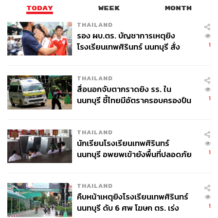
TODAY
WEEK
MONTH
ถึงขนาดนั้นก็ได้ ถ้ารัฐสามารถจัดการอะไรบางอย่างที่ช่วยให้
คุณเข้าถึงแหล่งการเรียนรู้ที่ดีได้ คุณไม่ต้องขวนขวายกัดฟัน
THAILAND
ขนาดนั้นก็ได้
รอง ผบ.ตร. บัญชาการเหตุยิง
1
โรงเรียนเทพศิรินทร์ นนทบุรี สั่ง
ค้นหา 2 รอบยืนยันไร้คนติดค้าง พบ
สมัยก่อนเวลาผมจะหาแบบฝึกหัดดีๆ ทำสักเล่มหนึ่ง ผมต้องไป
ศพปู่-ย่าที่บ้านพักผู้ก่อเหตุ
สวนจตุจักร ตอนนั้นร้านหนังสือยังไม่มีเยอะขนาดนี้ ทำไม
THAILAND
การเข้าถึงหนังสือดีๆ แบบฝึกหัดดีๆ สักเล่มหนึ่งมันถึงยาก การ
สื่อนอกจับตากราดยิง รร. ใน
ที่เราไม่รู้อะไรสักเรื่องหนึ่งเราต้องแบกหน้าไปหาใคร เราได้
1
นนทบุรี ชี้ไทยมีอัตราครอบครองปืน
แต่รับดูแลในเรื่องนี้ ทำให้เราเข้าถึงคุณภาพการศึกษาที่ดี
สูงในระดับต้นของภูมิภาค
ด้วยความพยายามของปัจเจกจึงสามารถที่จะพัฒนาการเรียน
รู้ของเราได้
THAILAND
นักเรียนโรงเรียนเทพศิรินทร์
1
นนทบุรี อพยพเข้ายังพื้นที่ปลอดภัย
ชั่วคราว หลังเหตุใช้อาวุธปืนภายใน
โรงเรียนคลี่คลาย
THAILAND
คืบหน้าเหตุยิงโรงเรียนเทพศิรินทร์
1
นนทบุรี ดับ 6 ศพ โฆษก ตร. เร่ง