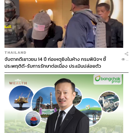
ได้ยินคนพูดว่าคนไทยอ่านหนังสือ 7-8 บรรทัด คนไทยไม่ชอบ
อ่านหนังสือหรอก แต่พวกเรา…เจ้านายผม ผม และเพื่อนร่วม
งาน ไม่ได้เชื่ออย่างนั้น แต่เชื่อว่าที่คนไทยไม่อ่านหนังสือ
เพราะเข้าถึงหนังสือได้ยาก ถ้าเราเชื่ออย่างนั้น เราต้องทำให้
คนไทยเข้าถึงหนังสือได้ง่ายสิ
แล้วสุดท้ายสิ่งที่เราทำก็เป็นภารกิจ แม้จะเป็นเรื่องธุรกิจก็จริง
THAILAND
แต่เราก็เป็นกลไกเล็กๆ ที่ทำให้คนไทยเข้าถึงหนังสือได้มาก
จับตาคดีเยาวชน 14 ปี ก่อเหตุยิงในห้าง กรมพินิจฯ ชี้
...
ขึ้น แล้วคนอ่านหนังสือมากขึ้น เราเรียกว่าเป็นกลไกเล็กๆ
ประพฤติดี-รับการรักษาต่อเนื่อง ประเมินปล่อยตัว
แล้วมันก็เป็นการพิสูจน์ความเชื่อ ถ้าเราต้องการผลแบบนี้ เรา
สร้างเหตุให้เกิด แล้วก็จากตรงนั้นเกี่ยวกับเรื่องหนังสือเราก็ไป
ทำงานการศึกษา ซึ่งงานที่ผมทำไม่ใช่เรื่องหนังสืออย่างเดียว
เป็นการศึกษาด้วย และพบว่าวิธีคิดทางการศึกษาประเทศไทย
ไม่เหมือนสิงคโปร์ ญี่ปุ่น และเกาหลีใต้ พบว่าเพราะ Process
เราผิด การศึกษาเราเอาระบบการคัดเลือกมาเป็นระบบการ
ศึกษา นี่มันไม่ใช่ระบบการพัฒนาให้ทุกคนเติมเต็มศักยภาพ
ของตัวเอง