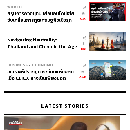
เงื่อนไขอย่างนี้ด้วย ถ้าเราอยากจะได้ดีกว่านี้เราต้องทำ
WORLD
อย่างไร ถ้าบอกไม่ได้ก็ไม่เชื่อ
สรุปภารกิจอนุทิน เยือนอินโดนีเซีย
539
ขับเคลื่อนการทูตเศรษฐกิจเชิงรุก
เราเชื่อว่าความเป็นวิศวะทุกสิ่งทุกอย่างทำได้ ขึ้นอยู่กับคุ้ม
ประกาศหุ้นส่วนยุทธศาสตร์ไทย –
หรือเปล่า ดังนั้นผมจะไม่ยอมจำนนกับข้อจำกัดเก่าๆ ที่บอกกัน
อินโดนีเซีย
ว่าเปลี่ยนแปลงไม่ได้ ตั้งแต่ผมเรียนจนถึงผมทำงานก็ยังเป็น
Navigating Neutrality:
คนนิสัยแบบนี้ เป็นนักเปลี่ยนแปลง ยิ่งใครบอกว่าเขาทำอย่าง
Thailand and China in the Age
168
of a New Global Order
นี้มาสิบกว่าปีแล้วผมยิ่งคัน ทำไมจะเปลี่ยนแปลงไม่ได้
BUSINESS
/
ECONOMIC
วิเคราะห์ปรากฏการณ์คนแห่ขอสิน
ก่อนมาเป็นนักการเมืองทำเรื่องการศึกษา เขียน
2.6K
เชื่อ CLICX อาจเป็นเพียงยอด
หนังสือ
ภูเขาน้ำแข็ง ของปัญหาหนี้ครัว
ใช่ เป็นงานอดิเรก
เรือนไทยที่ถูกซุกไว้
LATEST STORIES
จากวิศวะไปเรื่องนั้นได้อย่างไร
คือผมมีโอกาสทำงานในธุรกิจหนังสือแห่งหนึ่ง ต้องยอมรับว่า
เจ้านายและเพื่อนร่วมงานตอนนั้นดีเอ็นเอตรงกัน สมัยก่อนจะ