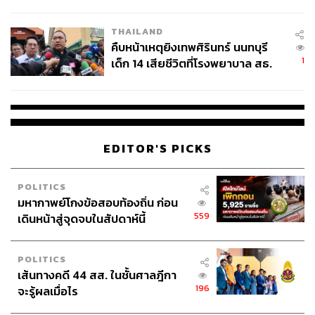
สอบปมขโมยปืนปู่ก่อเหตุ
THAILAND
คืบหน้าเหตุยิงเทพศิรินทร์ นนทบุรี
1
เด็ก 14 เสียชีวิตที่โรงพยาบาล สธ.
ยืนยันครูเสียชีวิต 5 ราย เจ็บ 22
ราย
เคยคิดไหมว่าวันหนึ่งจะมาเป็นนักการเมือง
EDITOR'S PICKS
ไม่เคยเลย
POLITICS
แล้วนักการเมืองมาตอนไหน
มหากาพย์โกงข้อสอบท้องถิ่น ก่อน
559
เดินหน้าสู่จุดจบในสัปดาห์นี้
ผมว่าผมมีมุมมองของนักการเมืองมากกว่า คือการเรียน
วิศวะจะตั้งคำถามตลอดเวลา คือวิศวะเวลาจะแก้ปัญหาจะ
คิดถึงเหตุแล้วก็ไปแก้ที่ผล แต่เวลาจะขับเคลื่อนโครงการจะ
POLITICS
เส้นทางคดี 44 สส. ในชั้นศาลฎีกา
กำหนดผลไว้ก่อน แล้วมาสร้างเหตุที่ทำให้ได้ผลนั้น
196
จะรู้ผลเมื่อไร
ผมเป็นคนที่คิดว่าทำไมต้องเป็นแบบนี้ด้วย ทำไมต้องยอมรับ