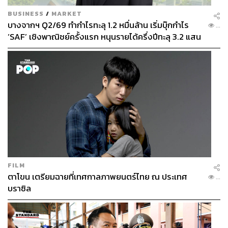
อ้าว เมื่อเป็นระบบแพ้คัดออกแบบนี้ สุดท้ายเราจะได้หัวกะทิ
BUSINESS
/
MARKET
ขึ้นมาก้อนหนึ่ง แค่นี้พอที่จะพัฒนาประเทศหรือ ในขณะที่อีก
บางจากฯ Q2/69 ทำกำไรทะลุ 1.2 หมื่นล้าน เริ่มบุ๊กกำไร
...
กลุ่มหนึ่งถูกทอดทิ้ง ต้องอยู่ภายใต้ระบบจ่ายเงิน ครบก็จบแน่
‘SAF’ เชิงพาณิชย์ครั้งแรก หนุนรายได้ครึ่งปีทะลุ 3.2 แสน
เอาก้นมานั่งแช่แล้วได้ใบ
ล้าน
โดยที่จริงๆ แล้วเขาต้องได้รับการเติมเต็มศักยภาพของเขา
ให้เขาวิ่งตามความฝันของแต่ละคนได้
ในยุคผมผมยอมรับว่าใครที่ไม่เรียนสายวิทย์คุณได้ถูก
พิพากษาไปแล้วว่าเรียนไม่เก่ง ซึ่งผิดชัดเจนเลย ยุคผมบอกคิด
อะไรไม่ออกเรียนสายวิทย์ไว้ก่อน คือแปลกมากเลย แล้วยิ่งมี
การพูดต่อๆ กันมา ซึ่งมันผิด ถ้าชอบเลขต้องทิ้งอังกฤษ ถ้า
ชอบภาษาก็ต้องโง่คำนวณ แล้วเราจะผลิตคนที่มีความสมดุล
FILM
ทางด้านตรรกะการสื่อสารได้อย่างไร
ตาโขน เตรียมฉายที่เทศกาลภาพยนตร์ไทย ณ ประเทศ
...
บราซิล
ผมรู้สึกปรัชญาการศึกษาของเรามันผิด แล้วก็เริ่มสงสัย ลอง
หาแนวทางที่ถูกต้องมาเรื่อยๆ