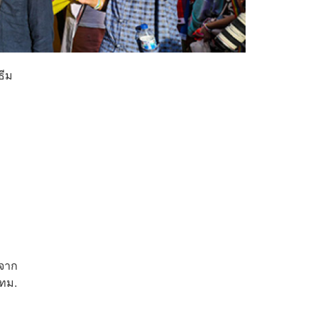
ธีม
ะจาก
กทม.