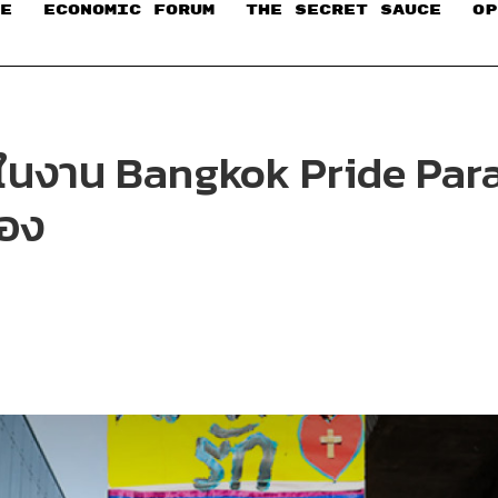
E
ECONOMIC FORUM
THE SECRET SAUCE​
OP
ง ในงาน Bangkok Pride Par
ลอง