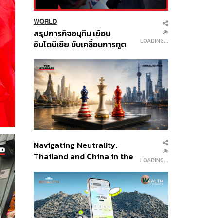
WORLD
สรุปภารกิจอนุทิน เยือน
LOADING...
อินโดนีเซีย ขับเคลื่อนการทูต
เศรษฐกิจเชิงรุก ประกาศหุ้น
ส่วนยุทธศาสตร์ไทย –
อินโดนีเซีย
Navigating Neutrality:
Thailand and China in the
LOADING...
Age of a New Global
Order