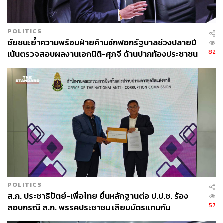
อนุชา กล่าวว่า ตนมีพื้นฐานเป็นวิศวกร จึงให้ความสำคัญกับ
โครงสร้างพื้นฐาน แม้บางโครงการประชาชนอาจมองไม่
เห็น แต่การบริหารจัดการระบายน้ำลงสู่แม่น้ำให้เร็วที่สุดเป็น
POLITICS
สิ่งสำคัญ โดยเฉพาะการก่อสร้างอุโมงค์ระบายน้ำขนาดใหญ่
ชัยชนะย้ำความพร้อมฝ่ายค้านซักฟอกรัฐบาลช่วงปลายปี
82
เน้นตรวจสอบผลงานเอกนิติ-ศุภจี ด้านปากท้องประชาชน
หรืออุโมงค์ยักษ์ ซึ่งดำเนินการมาอย่างต่อเนื่อง
ที่ผ่านมา กทม. มีงบประมาณดำเนินการอยู่แล้ว แต่หาก
ต้องการแก้ปัญหาอย่างยั่งยืน จำเป็นต้องวางแผนให้เป็นระบบ
การลอกคลองต้องทำควบคู่กับการบริหารจัดการประตูระบาย
น้ำ
ทั้งนี้ กทม. เป็นพื้นที่ลุ่มต่ำ จึงต้องดำเนินการโดยไม่ฝืน
ธรรมชาติ นอกจากการสร้างเขื่อนป้องกันน้ำแล้ว ยังต้อง
สร้างระบบทางระบายน้ำให้น้ำไหลลงสู่แม่น้ำได้รวดเร็วที่สุด
จึงให้ความสำคัญกับระบบอุโมงค์ระบายน้ำที่ต้องดำเนินการ
POLITICS
อย่างเป็นระบบ และชี้แจงให้ประชาชนเห็นว่างบประมาณที่
ส.ก. ประชาธิปัตย์-เพื่อไทย ยื่นหลักฐานต่อ ป.ป.ช. ร้อง
ใช้จะช่วยแก้ปัญหาได้ทั้งระบบในระยะยาว
57
สอบกรณี ส.ก. พรรคประชาชน เสียบบัตรแทนกัน
อนุชา กล่าวว่า พรรคประชาธิปัตย์ โดยอภิสิทธิ์ ได้ให้