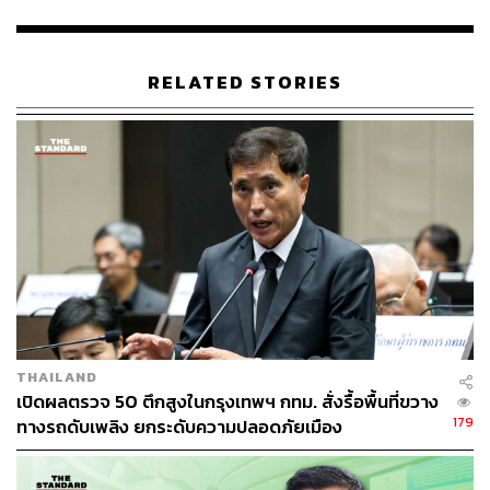
ขณะนี้โรงกำจัดขยะที่มีอยู่ ทั้งอ่อนนุชและหนองแขม ต้อง
พัฒนาให้เป็นระบบปิด 100% ไม่ให้มีกลิ่นรบกวน รวมถึง
RELATED STORIES
ป้องกันน้ำเสียและสิ่งปฏิกูลรั่วไหลออกมา ขณะที่การขนส่ง
ขยะ ซึ่งบางครั้งมีน้ำเสียหยดตามริมถนน ก็ต้องปรับปรุงให้
เป็นระบบปิดเช่นกัน ไม่ว่าจะเป็นสถานที่กำจัดขยะหรือรถขยะ
รวมถึงการนำเทคโนโลยีใหม่ ๆ เข้ามาใช้ เช่น การนำขยะ
มูลฝอยไปผลิตกระแสไฟฟ้า
อนุชา กล่าวต่อว่า สิ่งที่ต้องให้ความสำคัญเป็นอันดับต้น ๆ คือ
ประชาชนที่อาศัยอยู่บริเวณโรงกำจัดขยะ แม้งบประมาณ
ของ กทม. จะมีข้อจำกัด แต่คุณภาพชีวิตของประชาชนเป็น
เรื่องสำคัญ ส่วนรถขยะก็ต้องพิจารณาเส้นทางและรูปแบบ
การขนส่งให้มีระยะทางสั้นที่สุด พร้อมเพิ่มบุคลากรในการจัด
THAILAND
เก็บ และเพิ่มความถี่ในการเก็บขยะ ไม่ใช่เพียงสัปดาห์ละหนึ่ง
เปิดผลตรวจ 50 ตึกสูงในกรุงเทพฯ กทม. สั่งรื้อพื้นที่ขวาง
ครั้ง
179
ทางรถดับเพลิง ยกระดับความปลอดภัยเมือง
ดังนั้น ต้องช่วยกันแก้ปัญหาตั้งแต่ต้นทาง ทั้งการรณรงค์แยก