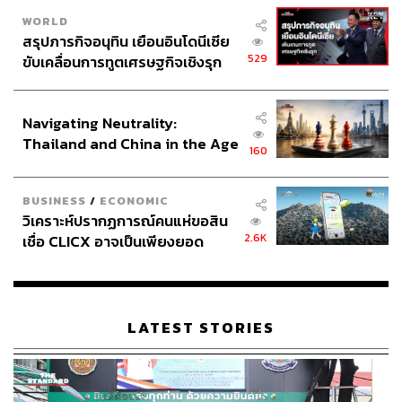
WORLD
สรุปภารกิจอนุทิน เยือนอินโดนีเซีย
529
ขับเคลื่อนการทูตเศรษฐกิจเชิงรุก
ประกาศหุ้นส่วนยุทธศาสตร์ไทย –
อินโดนีเซีย
Navigating Neutrality:
Thailand and China in the Age
160
of a New Global Order
BUSINESS
/
ECONOMIC
วิเคราะห์ปรากฏการณ์คนแห่ขอสิน
2.6K
เชื่อ CLICX อาจเป็นเพียงยอด
ภูเขาน้ำแข็ง ของปัญหาหนี้ครัว
เรือนไทยที่ถูกซุกไว้
LATEST STORIES