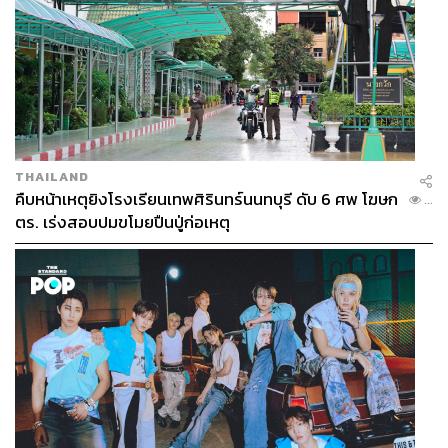
THAILAND
คืบหน้าเหตุยิงโรงเรียนเทพศิรินทร์นนทบุรี ดับ 6 ศพ โฆษก
...
TAGS:
พรรคประชาธิปัตย์
เลือกตั้งผู้ว่าฯ กทม
ตร. เร่งสอบปมขโมยปืนปู่ก่อเหตุ
อนุชา บูรพชัยศรี
เลือกตั้งผู้ว่าฯ กทม. 2569
อภิสิทธิ์ เวชชาชีวะ
น้ำท่วม
กรุงเทพมหานคร
88