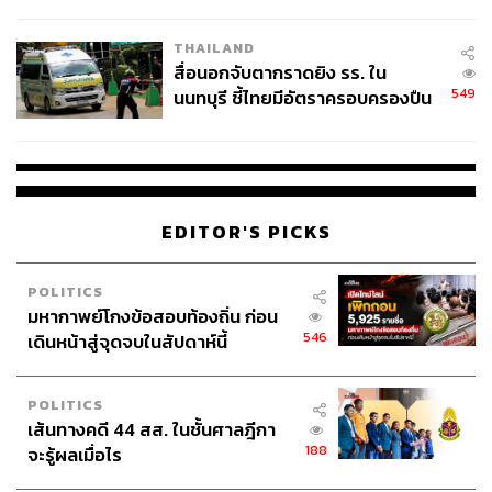
ชั่วคราว หลังเหตุใช้อาวุธปืนภายใน
โรงเรียนคลี่คลาย
THAILAND
สื่อนอกจับตากราดยิง รร. ใน
549
นนทบุรี ชี้ไทยมีอัตราครอบครองปืน
สูงในระดับต้นของภูมิภาค
EDITOR'S PICKS
POLITICS
มหากาพย์โกงข้อสอบท้องถิ่น ก่อน
546
เดินหน้าสู่จุดจบในสัปดาห์นี้
POLITICS
เส้นทางคดี 44 สส. ในชั้นศาลฎีกา
188
จะรู้ผลเมื่อไร