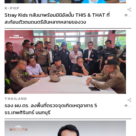
K-POP
Stray Kids กลับมาพร้อมมินิอัลบั้ม THIS & THAT ที่
...
ABOUT THE AUTHOR
สะท้อนตัวตนดนตรีอันหลากหลายของวง
THE STANDARD TEAM
กองบรรณาธิการ THE STANDARD
THAILAND
รอง ผบ.ตร. ลงพื้นที่ตรวจจุดเกิดเหตุอาคาร 5
...
รร.เทพศิรินทร์ นนทบุรี