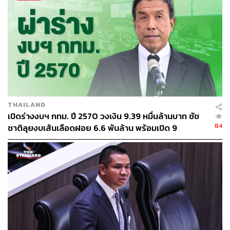
ขยะ การจัดการขยะพลาสติกและขยะรีไซเคิล รวมถึงการ
กำหนดวันจัดเก็บที่ชัดเจน และสร้างความเข้าใจให้ประชาชน
เห็นภาพร่วมกัน
“เราอาจบริหารจัดการได้ไม่ทั้งหมด เพราะแนวนโยบายบาง
ส่วนต้องมาจากภาครัฐส่วนกลางหรือภาคเอกชน แต่สุดท้าย
แล้วขยะมูลฝอยต้องได้รับการกำจัดอย่างเหมาะสม ปัญหานี้
ไม่มีทางหมดไปโดยสิ้นเชิง เราต้องอยู่กับความเป็นจริงและ
สร้างแรงจูงใจให้ประชาชนแยกขยะ เพื่อให้เห็นว่าการแยก
THAILAND
ขยะช่วยยกระดับคุณภาพชีวิต และทำให้กรุงเทพฯ เป็นเมืองที่
เปิดร่างงบฯ กทม. ปี 2570 วงเงิน 9.39 หมื่นล้านบาท ชัช
สะอาดขึ้นโดยเร็วที่สุด
84
ชาติลุยงบเส้นเลือดฝอย 6.6 พันล้าน พร้อมเปิด 9
ยุทธศาสตร์พัฒนาเมือง
หลายเรื่องสามารถดำเนินการได้ทันที เช่น การบำบัดขยะเพื่อ
นำไปทำปุ๋ย แต่ต้องมีการวัดค่ามาตรฐานทางวิทยาศาสตร์
อย่างชัดเจน ว่าประชาชนยอมรับได้ในระดับใด ไม่ใช่วัดจาก
ความรู้สึกเพียงอย่างเดียว ต้องนำเทคโนโลยีมาใช้กำหนด
มาตรฐานว่า ปริมาณเท่าใดจึงเป็นระดับที่ชุมชนยอมรับได้”
เมื่อถามว่า ปัญหาน้ำท่วม กทม. จะมีแนวทางแก้ไขอย่างไร