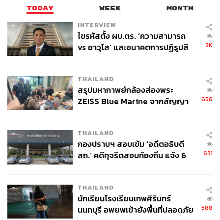
ให้การสนับสนุนอีกครั้ง พร้อมให้เราเป็นตัวแทนทำหน้าที่
TODAY
WEEK
MONTH
อย่างเต็มความสามารถ”
INTERVIEW
ไขรหัสตั้ง ผบ.ตร. ‘ความสามารถ
จากนั้น อนุชา พร้อมคณะ ได้ลงพื้นที่เยี่ยมชมโรงไฟฟ้าขยะ ที่
2K
vs อาวุโส’ และอนาคตการปฏิรูปสี
สำนักงานกำจัดมูลฝอยอ่อนนุช
กากี กับ พล.ต.อ. เอก อังสนานนท์
THAILAND
สรุปมหากาพย์กล้องส่องพระ
656
ZEISS Blue Marine จากสัญญา
ผลิต 8.3 ล้าน สู่ข้อพิพาท ‘มา
เวลล์ฯ’ ฟ้อง ‘โทน บางแค’ ผิดนัด
THAILAND
จ่ายหนี้-แอบระบุแบรนด์
กองปราบฯ สอบเข้ม ‘อดีตอธิบดี
631
สถ.’ คดีทุจริตสอบท้องถิ่น แจ้ง 6
ข้อหาหนัก จ่อชง ป.ป.ช. 12 ส.ค. นี้
THAILAND
นักเรียนโรงเรียนเทพศิรินทร์
588
นนทบุรี อพยพเข้ายังพื้นที่ปลอดภัย