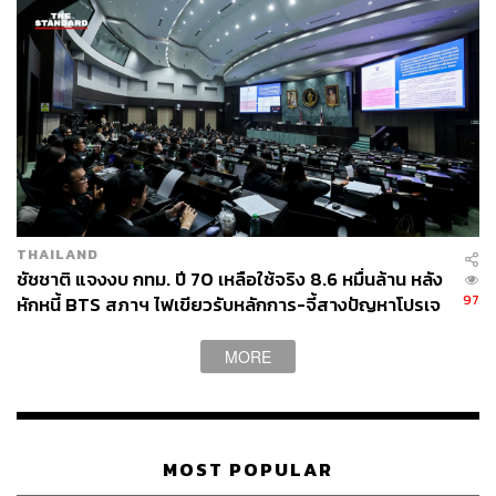
แนวทางไว้อย่างชัดเจนว่า การใช้งบประมาณทุกอย่างต้อง
สามารถตรวจสอบได้ทุกเรื่อง และโครงการใหญ่ ๆ ลักษณะนี้
ต้องเปิดโอกาสให้ประชาชนได้รับทราบรายละเอียดการใช้งบ
ประมาณ ว่าสามารถแก้ปัญหาได้ทั้งระบบอย่างไร ไม่ใช่เพียง
การลอกคลองเท่านั้น
เมื่อถามว่า ผลโพลล่าสุดสะท้อนว่าคน กทม. นิยมผู้สมัคร
อิสระมากกว่าผู้สมัครจากพรรคการเมือง อนุชา กล่าวว่า ผล
สำรวจสามารถเปลี่ยนแปลงได้ทุกสัปดาห์ และขณะนี้ทุกฝ่าย
THAILAND
ของพรรคกำลังร่วมกันรณรงค์หาเสียง เพราะหลายปัญหาไม่
ชัชชาติ แจงงบ กทม. ปี 70 เหลือใช้จริง 8.6 หมื่นล้าน หลัง
ได้จำกัดอยู่เพียงใน กทม.
97
หักหนี้ BTS สภาฯ ไฟเขียวรับหลักการ-จี้สางปัญหาโปรเจ
กต์ล่าช้า
พรรคประชาธิปัตย์ยังคงลงพื้นที่รับฟังปัญหาของประชาชน
MORE
อย่างต่อเนื่อง แม้ไม่ได้มีตำแหน่งอย่างเป็นทางการใน กทม.
หรือในสภาก็ตาม แต่คนของพรรคไม่เคยหายไปไหน
“เหลือเวลาอีกกว่า 20 วัน เราจะทำให้คนที่เคยรักพรรค
MOST POPULAR
ประชาธิปัตย์ได้เห็นความมุ่งมั่นตั้งใจของพรรค และกลับมา