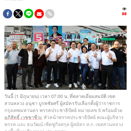
88
วันนี้ (1 มิถุนายน) เวลา 07.00 น. ที่ตลาดเอี่ยมสมบัติ เขต
สวนหลวง อนุชา บูรพชัยศรี ผู้สมัครรับเลือกตั้งผู้ว่าราชการ
กรุงเทพมหานคร พรรคประชาธิปัตย์ หมายเลข 5 พร้อมด้วย
อภิสิทธิ์ เวชชาชีวะ
หัวหน้าพรรคประชาธิปัตย์ คณะผู้บริหาร
พรรค และ ธนวัฒน์ เชิดชูกิจสกุล ผู้สมัคร ส.ก. เขตสวนหลวง