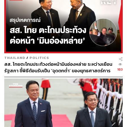
THE STANDARD TEAM
กองบรรณาธิการ THE STANDARD
THAILAND
/
POLITICS
สส. ไทยตะโกนประท้วงต่อหน้ามินอ่องหล่าย ระหว่างเยือน
183
รัฐสภา ชี้พิธีต้อนรับเป็น ‘จุดตกต่ำ’ ของยุทธศาสตร์การ
ทูตไทย