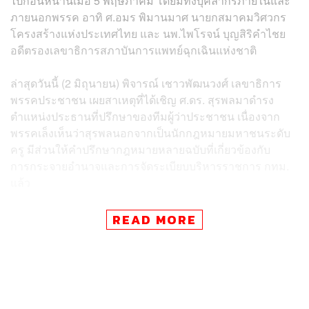
ไปก่อนหน้านี้เมื่อ 5 พฤษภาคม โดยมีทั้งบุคลากรภายในและ
ภายนอกพรรค อาทิ ศ.อมร พิมานมาศ นายกสมาคมวิศวกร
โครงสร้างแห่งประเทศไทย และ นพ.ไพโรจน์ บุญสิริคำไชย
อดีตรองเลขาธิการสภาบันการแพทย์ฉุกเฉินแห่งชาติ
ล่าสุดวันนี้ (2 มิถุนายน) พิจารณ์ เชาวพัฒนวงศ์ เลขาธิการ
พรรคประชาชน เผยสาเหตุที่ได้เชิญ ศ.ดร. สุรพลมาดำรง
ตำแหน่งประธานที่ปรึกษาของทีมผู้ว่าประชาชน เนื่องจาก
พรรคเล็งเห็นว่าสุรพลนอกจากเป็นนักกฎหมายมหาชนระดับ
ครู มีส่วนให้คำปรึกษากฎหมายหลายฉบับที่เกี่ยวข้องกับ
การกระจายอำนาจและการจัดระเบียบบริหารราชการ กทม.
แล้ว
สุรพลยังถือเป็นผู้มีประสบการณ์ในส่วนราชการ กทม. เคยได้
READ MORE
รับแต่งตั้งให้ดำรงตำแหน่งประธานกรรมการ (ประธาน
บอร์ด) บริษัท กรุงเทพธนาคม จำกัด ซึ่งเป็นวิสาหกิจของ
กรุงเทพมหานคร ที่ กทม. ถือหุ้น 99.98% เป็นหน่วยงานที่
กทม. ใช้ในการดำเนินโครงการสาธารณูปโภคขนาดใหญ่ที่
ไม่สามารถขับเคลื่อนด้วยระบบราชการปกติได้คล่องตัวนัก