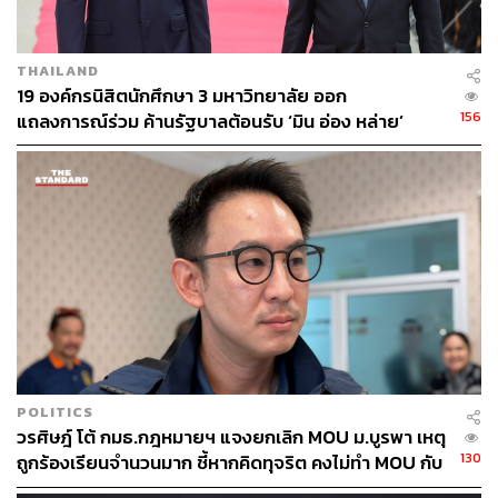
THAILAND
19 องค์กรนิสิตนักศึกษา 3 มหาวิทยาลัย ออก
156
แถลงการณ์ร่วม ค้านรัฐบาลต้อนรับ ‘มิน อ่อง หล่าย’
POLITICS
วรศิษฎ์ โต้ กมธ.กฎหมายฯ แจงยกเลิก MOU ม.บูรพา เหตุ
130
ถูกร้องเรียนจำนวนมาก ชี้หากคิดทุจริต คงไม่ทำ MOU กับ
5 หน่วยงาน