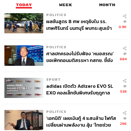
TODAY
WEEK
MONTH
POLITICS
ผลชันสูตร 8 ศพ เหตุยิงใน รร.
0.9K
เทพศิรินทร์ นนทบุรี พบกระสุนเข้า
จุดสำคัญ ‘ศีรษะ-หน้าอก’ ครูถูกยิง
4 นัด จากระยะไกล
POLITICS
ศาลปกครองไม่รับฟ้อง ‘หมอสรณ’
684
ขอเพิกถอนมติสรรหา กสทช. ชี้ยัง
ไม่ใช่ผู้เดือดร้อนเสียหาย
SPORT
adidas เปิดตัว Adizero EVO SL
538
EXO คอลเล็กชันพิเศษรับฤดูกาล
College Football
POLITICS
‘เอกนิติ’ เผยเงินกู้ 4 แสนล้าน โฟกัส
296
เปลี่ยนผ่านพลังงาน ลุ้น ‘ไทยช่วย