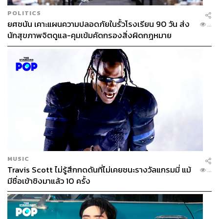
POLITICS
ยศชนัน เคาะแผนความปลอดภัยในรั้วโรงเรียน 90 วัน ส่ง
...
นักสุขภาพจิตดูแล-คุมเข้มคัดกรองสิ่งผิดกฎหมาย
MUSIC
Travis Scott ไม่รู้สึกกดดันที่ไม่เคยชนะรางวัลแกรมมี่ แม้
...
มีชื่อเข้าชิงมาแล้ว 10 ครั้ง