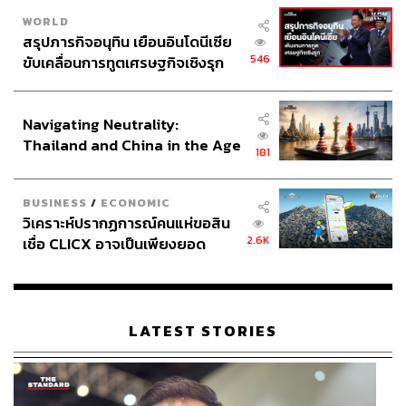
WORLD
สรุปภารกิจอนุทิน เยือนอินโดนีเซีย
546
ขับเคลื่อนการทูตเศรษฐกิจเชิงรุก
ประกาศหุ้นส่วนยุทธศาสตร์ไทย –
อินโดนีเซีย
Navigating Neutrality:
Thailand and China in the Age
181
of a New Global Order
BUSINESS
/
ECONOMIC
วิเคราะห์ปรากฏการณ์คนแห่ขอสิน
2.6K
เชื่อ CLICX อาจเป็นเพียงยอด
ภูเขาน้ำแข็ง ของปัญหาหนี้ครัว
เรือนไทยที่ถูกซุกไว้
LATEST STORIES