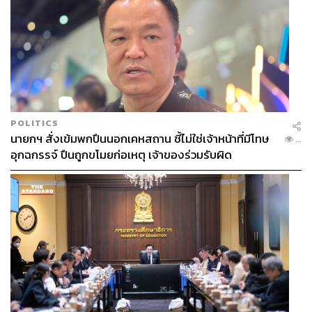
POLITICS
นายกฯ สั่งเข้มพกปืนนอกเคหสถาน ชี้ไม่ใช่เจ้าหน้าที่มีโทษ
...
อุกฉกรรจ์ ปืนถูกขโมยก่อเหตุ เจ้าของร่วมรับผิด