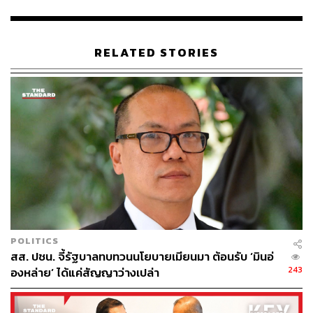
อธิการบดีมหาวิทยาลัยธรรมศาสตร์ และอดีตรองประธาน
คณะกรรมาธิการวิสามัญปฏิรูปการเมือง สภานิติบัญญัติแห่ง
ชาติ พ.ศ. 2549
RELATED STORIES
TAGS:
พรรคประชาชน
เลือกตั้งผู้ว่าฯ กทม. 2569
มหาวิทยาลัยธรรมศาสตร์
กรุงเทพมหานคร
บริษัท กรุงเทพธนาคม จำกัด
เลือกตั้งผู้ว่าฯ กทม
ชัยวัฒน์ สถาวรวิจิตร
สุรพล นิติไกรพจน์
POLITICS
217
สส. ปชน. จี้รัฐบาลทบทวนนโยบายเมียนมา ต้อนรับ ‘มินอ่
243
องหล่าย’ ได้แค่สัญญาว่างเปล่า
ABOUT THE AUTHOR