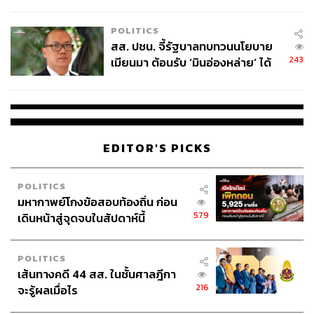
ไทยพลัส’ เฟส 2 รอประเมินความ
เหมาะสม
POLITICS
สส. ปชน. จี้รัฐบาลทบทวนนโยบาย
243
เมียนมา ต้อนรับ ‘มินอ่องหล่าย’ ได้
แค่สัญญาว่างเปล่า
EDITOR'S PICKS
POLITICS
มหากาพย์โกงข้อสอบท้องถิ่น ก่อน
579
เดินหน้าสู่จุดจบในสัปดาห์นี้
POLITICS
เส้นทางคดี 44 สส. ในชั้นศาลฎีกา
216
จะรู้ผลเมื่อไร