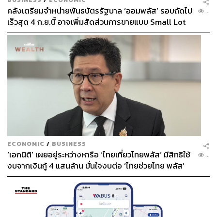
คลังเตรียมจำหน่ายพันธบัตรรัฐบาล ‘ออมพลัส’ รอบถัดไป
...
เร็วสุด 4 ก.ย.นี้ อาจเพิ่มสัดส่วนการขายแบบ Small Lot
First มากขึ้น
ECONOMIC
/
BUSINESS
‘เอกนิติ’ เผยอยู่ระหว่างหารือ ‘ไทยเที่ยวไทยพลัส’ มีสิทธิใช้
...
งบจากเงินกู้ 4 แสนล้าน มั่นใจงบต่อ ‘ไทยช่วยไทย พลัส’
เฟส 2 มีเพียงพอ