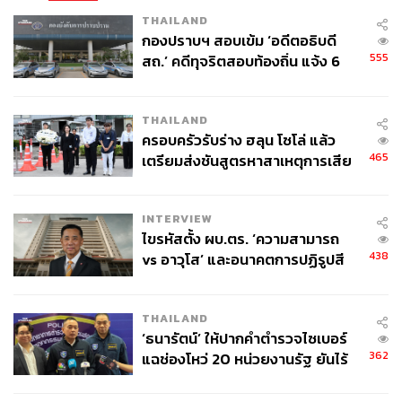
THAILAND
กองปราบฯ สอบเข้ม ‘อดีตอธิบดี
555
สถ.’ คดีทุจริตสอบท้องถิ่น แจ้ง 6
ข้อหาหนัก จ่อชง ป.ป.ช. 12 ส.ค. นี้
THAILAND
ครอบครัวรับร่าง ฮลุน โซโล่ แล้ว
465
เตรียมส่งชันสูตรหาสาเหตุการเสีย
ชีวิต
INTERVIEW
ไขรหัสตั้ง ผบ.ตร. ‘ความสามารถ
438
vs อาวุโส’ และอนาคตการปฏิรูปสี
กากี กับ พล.ต.อ. เอก อังสนานนท์
THAILAND
‘ธนารัตน์’ ให้ปากคำตำรวจไซเบอร์
362
แฉช่องโหว่ 20 หน่วยงานรัฐ ยันไร้
นัยทางการเมือง