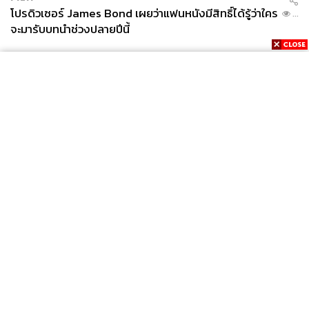
โปรดิวเซอร์ James Bond เผยว่าแฟนหนังมีสิทธิ์ได้รู้ว่าใคร
...
จะมารับบทนำช่วงปลายปีนี้
News
Wealth
Pop
Podcast
Video
Now
Opinion
Careers
Events
Privacy
About
Contact
Policy
FOR
ADVERTISING
MEMBERSHIP