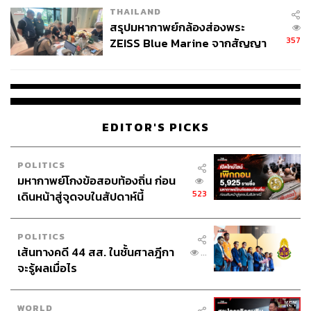
THAILAND
สรุปมหากาพย์กล้องส่องพระ
357
ZEISS Blue Marine จากสัญญา
ผลิต 8.3 ล้าน สู่ข้อพิพาท ‘มา
เวลล์ฯ’ ฟ้อง ‘โทน บางแค’ ผิดนัด
จ่ายหนี้-แอบระบุแบรนด์
EDITOR'S PICKS
POLITICS
มหากาพย์โกงข้อสอบท้องถิ่น ก่อน
523
เดินหน้าสู่จุดจบในสัปดาห์นี้
POLITICS
เส้นทางคดี 44 สส. ในชั้นศาลฎีกา
...
จะรู้ผลเมื่อไร
WORLD