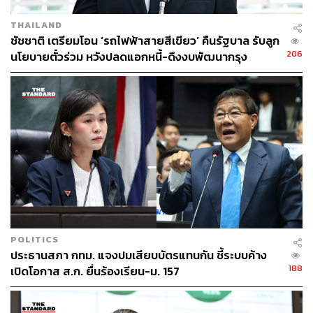
THAILAND
ชัชชาติ เตรียมโอน ‘รถไฟฟ้าสายสีเขียว’ คืนรัฐบาล รับลูก
206
นโยบายตั๋วร่วม หวังปลดแอกหนี้-ดึงงบพัฒนากรุง
POLITICS
ประธานสภา กทม. แจงปมเสียบบัตรแทนกัน ชี้ระบบค้าง
188
เปิดโอกาส ส.ก. ยื่นร้องเรียน-ม. 157