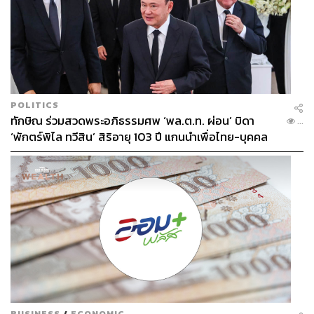
POLITICS
ทักษิณ ร่วมสวดพระอภิธรรมศพ ‘พล.ต.ท. ผ่อน’ บิดา
...
‘พักตร์พิไล ทวีสิน’ สิริอายุ 103 ปี แกนนำเพื่อไทย-บุคคล
หลากวงการร่วมอาลัย
BUSINESS
/
ECONOMIC