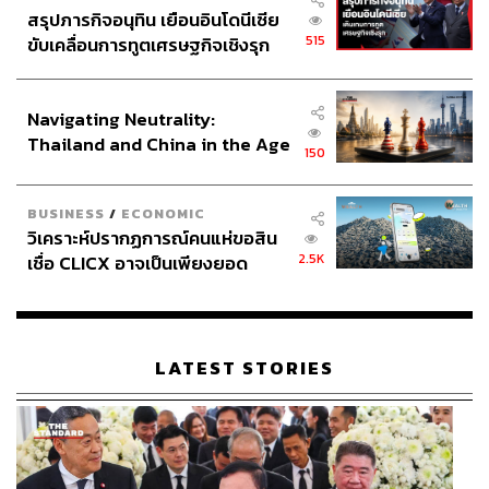
สรุปภารกิจอนุทิน เยือนอินโดนีเซีย
515
ขับเคลื่อนการทูตเศรษฐกิจเชิงรุก
ประกาศหุ้นส่วนยุทธศาสตร์ไทย –
อินโดนีเซีย
Navigating Neutrality:
Thailand and China in the Age
150
of a New Global Order
BUSINESS
/
ECONOMIC
วิเคราะห์ปรากฏการณ์คนแห่ขอสิน
2.5K
เชื่อ CLICX อาจเป็นเพียงยอด
ภูเขาน้ำแข็ง ของปัญหาหนี้ครัว
เรือนไทยที่ถูกซุกไว้
LATEST STORIES