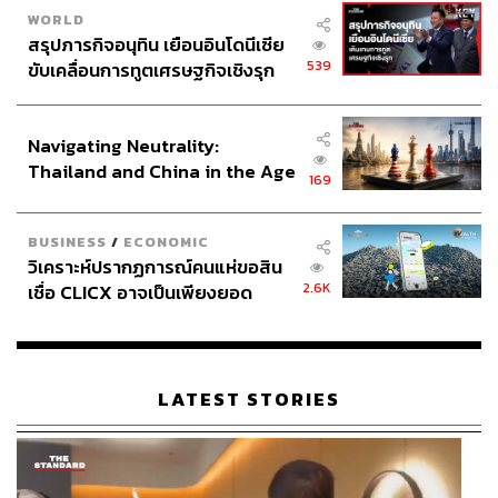
WORLD
สรุปภารกิจอนุทิน เยือนอินโดนีเซีย
539
ขับเคลื่อนการทูตเศรษฐกิจเชิงรุก
ประกาศหุ้นส่วนยุทธศาสตร์ไทย –
อินโดนีเซีย
Navigating Neutrality:
Thailand and China in the Age
169
of a New Global Order
BUSINESS
/
ECONOMIC
วิเคราะห์ปรากฏการณ์คนแห่ขอสิน
2.6K
เชื่อ CLICX อาจเป็นเพียงยอด
ภูเขาน้ำแข็ง ของปัญหาหนี้ครัว
เรือนไทยที่ถูกซุกไว้
LATEST STORIES