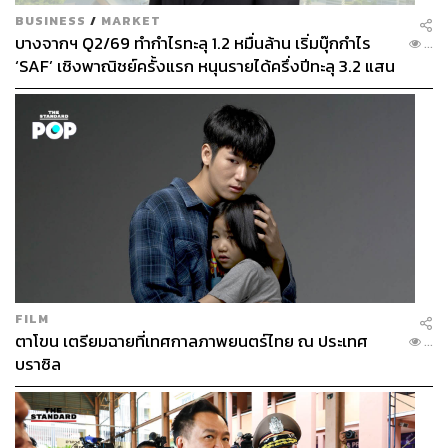
BUSINESS
/
MARKET
บางจากฯ Q2/69 ทำกำไรทะลุ 1.2 หมื่นล้าน เริ่มบุ๊กกำไร
...
‘SAF’ เชิงพาณิชย์ครั้งแรก หนุนรายได้ครึ่งปีทะลุ 3.2 แสน
ล้าน
FILM
ตาโขน เตรียมฉายที่เทศกาลภาพยนตร์ไทย ณ ประเทศ
...
บราซิล