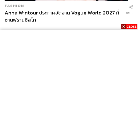
FASHION
Anna Wintour ประกาศจัดงาน Vogue World 2027 ที่
...
ซานฟรานซิสโก
News
Wealth
Pop
Podcast
Video
Now
Opinion
Careers
Events
Privacy
About
Contact
Policy
FOR
ADVERTISING
MEMBERSHIP