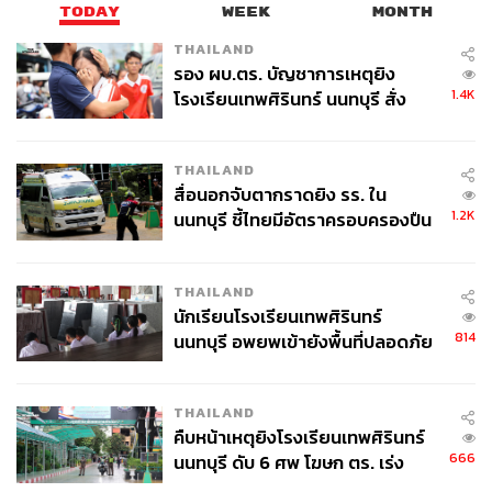
TODAY
WEEK
MONTH
THAILAND
รอง ผบ.ตร. บัญชาการเหตุยิง
1.4K
โรงเรียนเทพศิรินทร์ นนทบุรี สั่ง
ค้นหา 2 รอบยืนยันไร้คนติดค้าง พบ
ศพปู่-ย่าที่บ้านพักผู้ก่อเหตุ
THAILAND
สื่อนอกจับตากราดยิง รร. ใน
1.2K
นนทบุรี ชี้ไทยมีอัตราครอบครองปืน
สูงในระดับต้นของภูมิภาค
THAILAND
นักเรียนโรงเรียนเทพศิรินทร์
814
นนทบุรี อพยพเข้ายังพื้นที่ปลอดภัย
ชั่วคราว หลังเหตุใช้อาวุธปืนภายใน
โรงเรียนคลี่คลาย
THAILAND
คืบหน้าเหตุยิงโรงเรียนเทพศิรินทร์
666
นนทบุรี ดับ 6 ศพ โฆษก ตร. เร่ง
สอบปมขโมยปืนปู่ก่อเหตุ