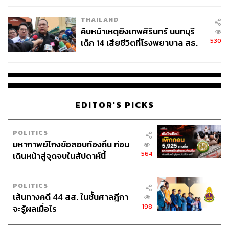
THAILAND
คืบหน้าเหตุยิงเทพศิรินทร์ นนทบุรี
530
เด็ก 14 เสียชีวิตที่โรงพยาบาล สธ.
ยืนยันครูเสียชีวิต 5 ราย เจ็บ 22
ราย
EDITOR'S PICKS
POLITICS
มหากาพย์โกงข้อสอบท้องถิ่น ก่อน
564
เดินหน้าสู่จุดจบในสัปดาห์นี้
POLITICS
เส้นทางคดี 44 สส. ในชั้นศาลฎีกา
198
จะรู้ผลเมื่อไร