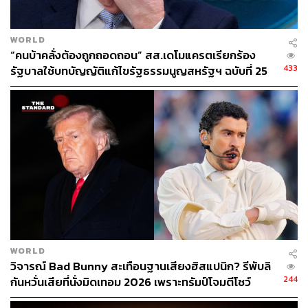
WORLD
“คนบ้าคลั่งต้องถูกถอดถอน” สส.เดโมแครตเรียกร้อง
433
รัฐบาลใช้บทบัญญัติแก้ไขรัฐธรรมนูญสหรัฐฯ ฉบับที่ 25
ถอดถอนทรัมป์
WORLD
วิจารณ์ Bad Bunny สะเทือนฐานเสียงฮิสแปนิก? รีพับลิ
244
กันหวั่นเสียที่นั่งมิดเทอม 2026 เพราะทรัมป์โจมตีโชว์
Super Bowl