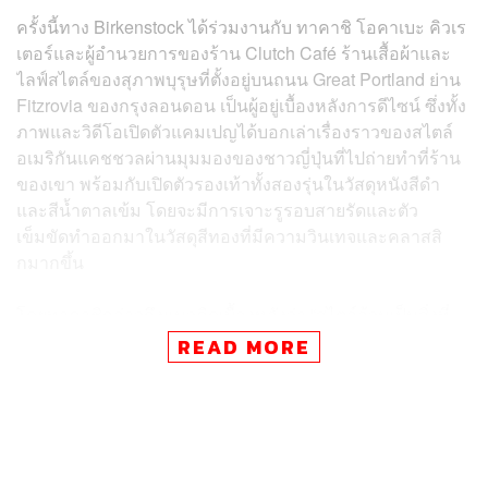
ครั้งนี้ทาง Birkenstock ได้ร่วมงานกับ ทาคาชิ โอคาเบะ คิวเร
เตอร์และผู้อำนวยการของร้าน Clutch Café ร้านเสื้อผ้าและ
ไลฟ์สไตล์ของสุภาพบุรุษที่ตั้งอยู่บนถนน Great Portland ย่าน
Fitzrovia ของกรุงลอนดอน เป็นผู้อยู่เบื้องหลังการดีไซน์ ซึ่งทั้ง
ภาพและวิดีโอเปิดตัวแคมเปญได้บอกเล่าเรื่องราวของสไตล์
อเมริกันแคชชวลผ่านมุมมองของชาวญี่ปุ่นที่ไปถ่ายทำที่ร้าน
ของเขา พร้อมกับเปิดตัวรองเท้าทั้งสองรุ่นในวัสดุหนังสีดำ
และสีน้ำตาลเข้ม โดยจะมีการเจาะรูรอบสายรัดและตัว
เข็มขัดทำออกมาในวัสดุสีทองที่มีความวินเทจและคลาสสิ
กมากขึ้น
โดยทาคาชิกล่าวถึงแนวคิดเบื้องหลังว่า “สไตล์ล้วนเป็นสิ่งที่
เกี่ยวข้องกับความสบายใจและมีความสุขกับตัวตนของคุณ
READ MORE
เวลาที่คัดเลือกผลิตภัณฑ์ผมคิดเสมอว่าหากหยิบไอเท็มนี้มา
ใส่ในอีกสิบปีข้างหน้าจะเป็นอย่างไร ทั้งหมดนี้เป็นการนำ
ความสุขมามอบให้และเป็นการเผยคุณค่าที่แท้จริงของตัว
คุณและสิ่งที่คุณทำ”