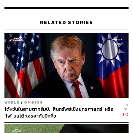
ABOUT THE AUTHOR
RELATED STORIES
เริ่มต้น เขมะเพ็ชร
กองบรรณาธิการคัลเจอร์ สำนักข่าว THE
STANDARD
WORLD
/
OPINION
ไต้หวันในสายตาทรัมป์: ‘สินทรัพย์เชิงยุทธศาสตร์’ หรือ
342
‘ไพ่’ บนโต๊ะเจรจากับปักกิ่ง