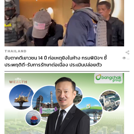
THAILAND
จับตาคดีเยาวชน 14 ปี ก่อเหตุยิงในห้าง กรมพินิจฯ ชี้
...
ประพฤติดี-รับการรักษาต่อเนื่อง ประเมินปล่อยตัว