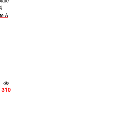
late
ี
te A
310