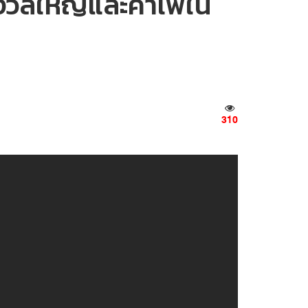
งวัลใหญ่และคาเฟ่ใน
310