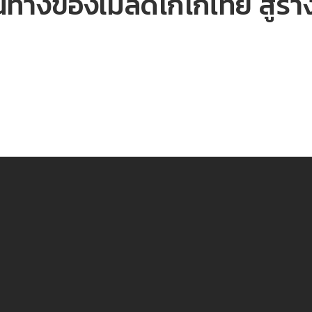
ทางของเมล็ดโกโก้ไทย สู่รา