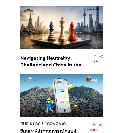
เศรษฐกิจเชิงรุก ประกาศหุ้น
ส่วนยุทธศาสตร์ไทย –
อินโดนีเซีย
Navigating Neutrality:
174
Thailand and China in the
Age of a New Global
Order
BUSINESS
/
ECONOMIC
2.6K
วิเคราะห์ปรากฏการณ์คนแห่