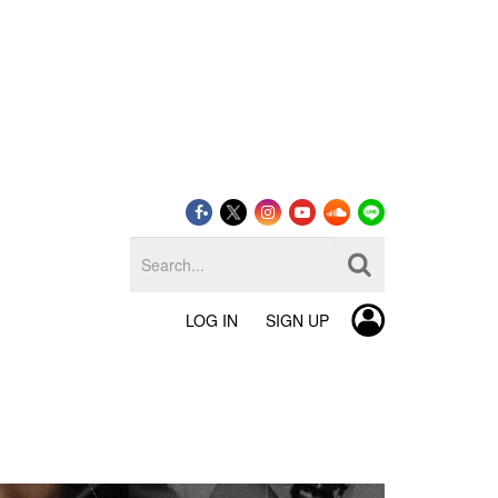
LOG IN
SIGN UP