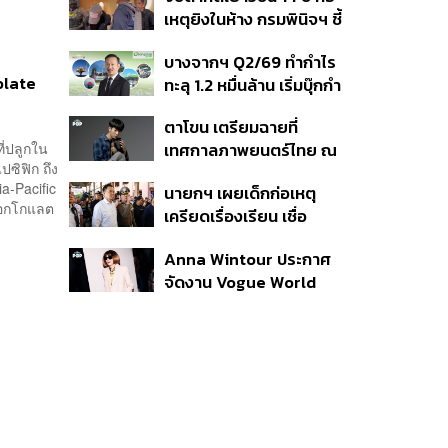
สิกวิดีโอ
เหตุยิงในห้าง กรมพินิจฯ ชี้
ประพฤติดี-รับการรักษาต่อ
บางจากฯ Q2/69 ทำกำไร
เนื่อง ประเมินปล่อยตัว
olate
ทะลุ 1.2 หมื่นล้าน เริ่มบุ๊กกำ
ไร ‘SAF’ เชิงพาณิชย์ครั้ง
ตาโขน เตรียมฉายที่
แรก หนุนรายได้ครึ่งปีทะลุ
่ปลูกใน
เทศกาลภาพยนตร์ไทย ณ
3.2 แสนล้าน
ปซิฟิก ถึง
ประเทศบราซิล
a-Pacific
นายกฯ เผยเด็กก่อเหตุ
ช็อกโกแลต
เครียดเรื่องเรียน เชื่อ
เตรียมการเป็นขั้นตอน ชี้มี
Anna Wintour ประกาศ
กระสุนอีกกว่า 30 นัด หาก
จัดงาน Vogue World
ไม่จบชีวิตตัวเองอาจสูญ
2027 ที่ซานฟรานซิสโก
เสียเพิ่ม