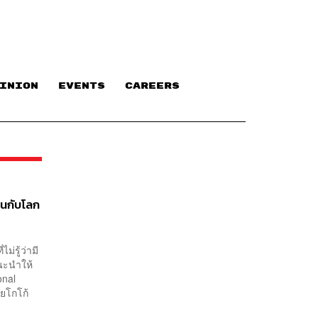
INION
EVENTS
CAREERS
ินกับโลก
ม่รู้ว่ามี
นะนำให้
onal
วยโกโก้