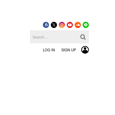
LOG IN
SIGN UP