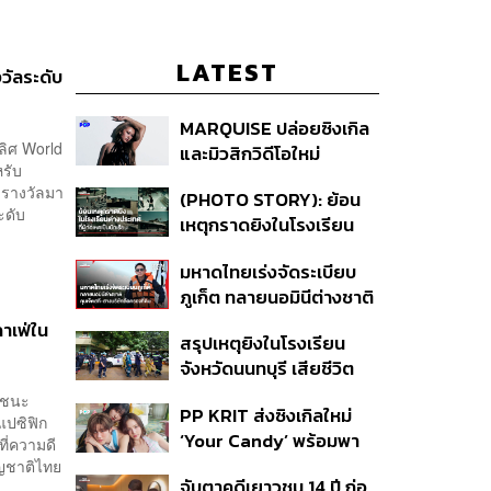
LATEST
วัลระดับ
MARQUISE ปล่อยซิงเกิล
ลิศ World
และมิวสิกวิดีโอใหม่
หรับ
IRONIC ที่เสียดสีความ
ารางวัลมา
(PHOTO STORY): ย้อน
สัมพันธ์สุด Toxic
ะดับ
เหตุกราดยิงในโรงเรียน
ต่างประเทศ ที่ผู้ก่อเหตุเป็น
มหาดไทยเร่งจัดระเบียบ
นักเรียน
ภูเก็ต ทลายนอมินีต่างชาติ
คุมเจ็ตสกี สางบริษัทฮุบ
าเฟ่ใน
สรุปเหตุยิงในโรงเรียน
ที่ดิน เคลียร์ใบอนุญาต
จังหวัดนนทบุรี เสียชีวิต
โรงแรมค้าง 7 ปี
รวม 8 ราย โฆษก ตร. เผย
าชนะ
PP KRIT ส่งซิงเกิลใหม่
ปมค้นประวัติคดีกราดยิงที่
แปซิฟิก
‘Your Candy’ พร้อมพา
สหรัฐฯ
ที่ความดี
ต้าเหนิง และ ณิชา ร่วมมิว
ัญชาติไทย
จับตาคดีเยาวชน 14 ปี ก่อ