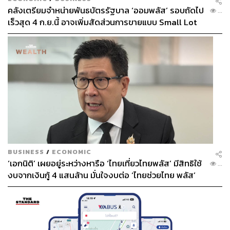
คลังเตรียมจำหน่ายพันธบัตรรัฐบาล ‘ออมพลัส’ รอบถัดไป
...
เร็วสุด 4 ก.ย.นี้ อาจเพิ่มสัดส่วนการขายแบบ Small Lot
First มากขึ้น
BUSINESS
/
ECONOMIC
‘เอกนิติ’ เผยอยู่ระหว่างหารือ ‘ไทยเที่ยวไทยพลัส’ มีสิทธิใช้
...
งบจากเงินกู้ 4 แสนล้าน มั่นใจงบต่อ ‘ไทยช่วยไทย พลัส’
เฟส 2 มีเพียงพอ