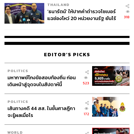
THAILAND
จ่ายหนี้-แอบระบุแบรนด์
‘ธนารัตน์’ ให้ปากคำตำรวจไซเบอร์
318
แฉช่องโหว่ 20 หน่วยงานรัฐ ยันไร้
นัยทางการเมือง
EDITOR'S PICKS
POLITICS
มหากาพย์โกงข้อสอบท้องถิ่น ก่อน
523
เดินหน้าสู่จุดจบในสัปดาห์นี้
POLITICS
เส้นทางคดี 44 สส. ในชั้นศาลฎีกา
172
จะรู้ผลเมื่อไร
WORLD