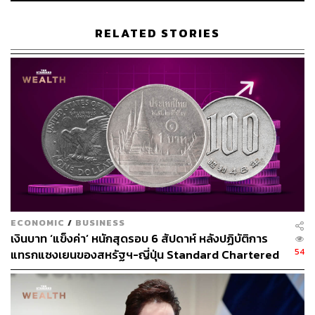
มั่นคงของผลการดำเนินงานของบริษัทฯ ต่อไป
RELATED STORIES
“การทำธุรกรรมนี้จะช่วยเพิ่มความแข็งแกร่งด้านฐานะการ
เงินและสภาพคล่องของบริษัทฯ พร้อมเพิ่มความยืดหยุ่น
ทางการเงินเพื่อรองรับโอกาสการทางธุรกิจใหม่ๆ ในอนาคต
โดยคาดว่าจะสามารถรับรู้กำไรจากการจำหน่ายเงินลงทุนดัง
กล่าวได้ภายในไตรมาส 3 ปี 2569” รวีกล่าวเพิ่มเติม
ทั้งนี้ บริษัทฯ มีแผนนำเงินที่ได้รับไปลงทุนตามยุทธศาสตร์ใน
ธุรกิจพลังงานสะอาดและโครงสร้างพื้นฐานที่เกี่ยวเนื่อง
ตลอดจนชำระคืนเงินกู้บางส่วน และใช้เป็นเงินทุนหมุนเวียน
เพื่อสนับสนุนการเติบโตของบริษัทฯ อย่างยั่งยืนในระยะยาว
ECONOMIC
/
BUSINESS
เงินบาท ‘แข็งค่า’ หนักสุดรอบ 6 สัปดาห์ หลังปฏิบัติการ
สามารถติดตาม THE STANDARD WEALTH
54
แทรกแซงเยนของสหรัฐฯ-ญี่ปุ่น Standard Chartered
ผ่านแอปพลิเคชันต่างๆ ที่คุณสะดวกหรือใช้งานอยู่แล้วได้เลย
เปิดเป้าสิ้นปีนี้จ่อแข็งต่อแตะ 32.50 บาทต่อดอลลาร์