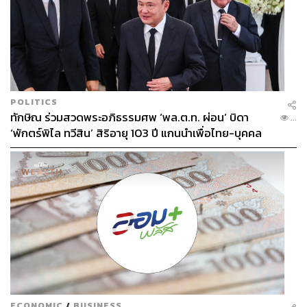
POLITICS
ทักษิณ ร่วมสวดพระอภิธรรมศพ ‘พล.ต.ท. ผ่อน’ บิดา
...
‘พักตร์พิไล ทวีสิน’ สิริอายุ 103 ปี แกนนำเพื่อไทย-บุคคล
หลากวงการร่วมอาลัย
ECONOMIC
/
BUSINESS