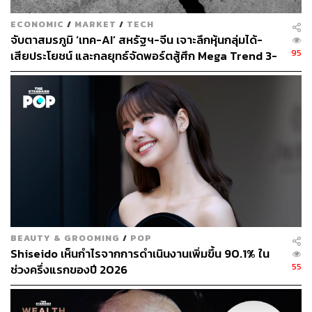
ECONOMIC
/
MARKET
/
TECH
จับตาสมรภูมิ ‘เทค-AI’ สหรัฐฯ-จีน เจาะลึกหุ้นกลุ่มได้-
95
เสียประโยชน์ และกลยุทธ์จัดพอร์ตสู้ศึก Mega Trend 3-
5 ปีข้างหน้า
BEAUTY & GROOMING
/
POP
Shiseido เห็นกำไรจากการดำเนินงานเพิ่มขึ้น 90.1% ใน
55
ช่วงครึ่งแรกของปี 2026