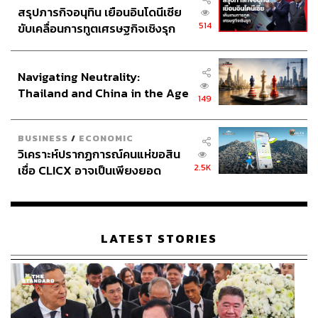
สรุปภารกิจอนุทิน เยือนอินโดนีเซีย
514
ขับเคลื่อนการทูตเศรษฐกิจเชิงรุก
ประกาศหุ้นส่วนยุทธศาสตร์ไทย –
อินโดนีเซีย
Navigating Neutrality:
Thailand and China in the Age
149
of a New Global Order
BUSINESS
/
ECONOMIC
วิเคราะห์ปรากฏการณ์คนแห่ขอสิน
2.5K
เชื่อ CLICX อาจเป็นเพียงยอด
ภูเขาน้ำแข็ง ของปัญหาหนี้ครัว
เรือนไทยที่ถูกซุกไว้
LATEST STORIES