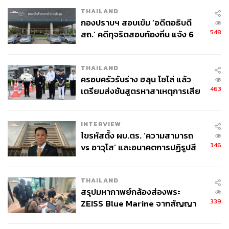
THAILAND
กองปราบฯ สอบเข้ม ‘อดีตอธิบดี
548
สถ.’ คดีทุจริตสอบท้องถิ่น แจ้ง 6
ข้อหาหนัก จ่อชง ป.ป.ช. 12 ส.ค. นี้
THAILAND
ครอบครัวรับร่าง ฮลุน โซโล่ แล้ว
463
เตรียมส่งชันสูตรหาสาเหตุการเสีย
ชีวิต
INTERVIEW
ไขรหัสตั้ง ผบ.ตร. ‘ความสามารถ
346
vs อาวุโส’ และอนาคตการปฏิรูปสี
กากี กับ พล.ต.อ. เอก อังสนานนท์
THAILAND
สรุปมหากาพย์กล้องส่องพระ
339
ZEISS Blue Marine จากสัญญา
ผลิต 8.3 ล้าน สู่ข้อพิพาท ‘มา
เวลล์ฯ’ ฟ้อง ‘โทน บางแค’ ผิดนัด