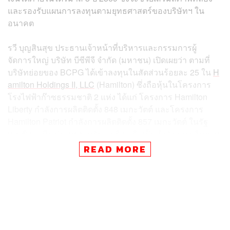
และรองรับแผนการลงทุนตามยุทธศาสตร์ของบริษัทฯ ใน
อนาคต
รวี บุญสินสุข ประธานเจ้าหน้าที่บริหารและกรรมการผู้
จัดการใหญ่ บริษัท บีซีพีจี จำกัด (มหาชน) เปิดเผยว่า ตามที่
บริษัทย่อยของ BCPG ได้เข้าลงทุนในสัดส่วนร้อยละ 25 ใน
H
amilton Holdings II, LLC
(Hamilton) ซึ่งถือหุ้นในโครงการ
โรงไฟฟ้าก๊าซธรรมชาติ 2 แห่ง ได้แก่ โครงการ Hamilton
Liberty กำลังการผลิตติดตั้ง 848 เมกะวัตต์ และโครงการ
Hamilton Patriot กำลังการผลิตติดตั้ง 857 เมกะวัตต์ ในรัฐ
เพนซิลเวเนีย ประเทศสหรัฐอเมริกา คิดเป็นกำลังการผลิตตาม
สัดส่วนรวมประมาณ 426 เมกะวัตต์ นั้น
READ MORE
วันนี้ (28 พฤษภาคม 2569) ที่ประชุมคณะกรรมการบริษัทฯ
ครั้งที่ 7/2569 ได้มีมติเห็นชอบให้เข้าทำธุรกรรมการจำหน่าย
เงินลงทุนดังกล่าว และให้นำเสนอต่อที่ประชุมผู้ถือหุ้นเพื่อ
พิจารณาอนุมัติ โดยกำหนดจัดประชุมวิสามัญผู้ถือหุ้น ครั้งที่
1/2569 ในวันอังคารที่ 7 กรกฎาคม 2569 เวลา 13.30 น. ใน