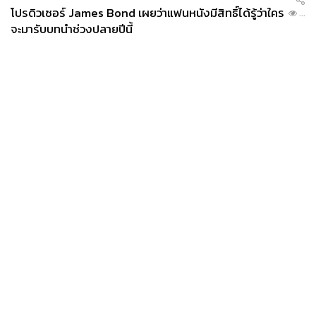
โปรดิวเซอร์ James Bond เผยว่าแฟนหนังมีสิทธิ์ได้รู้ว่าใคร
...
จะมารับบทนำช่วงปลายปีนี้
News
Wealth
Pop
Podcast
Video
Now
Opinion
Careers
Events
Privacy
About
Contact
Policy
FOR
ADVERTISING
MEMBERSHIP