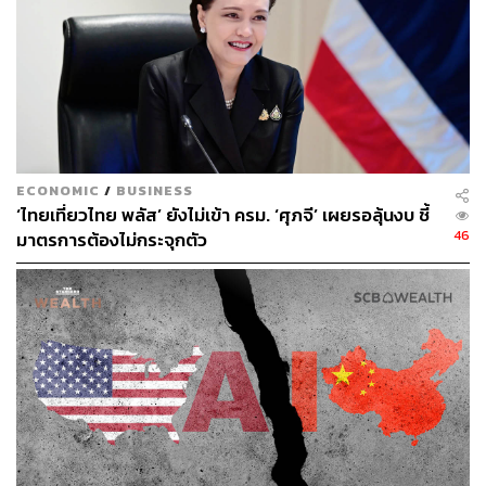
TAGS:
Pennsylvania
ก๊าซธรรมชาติ
หุ้นโรงไฟฟ้า
BCPG
บริษัท บีซีพีจี จำกัด (มหาชน)
USA
ECONOMIC
/
BUSINESS
‘ไทยเที่ยวไทย พลัส’ ยังไม่เข้า ครม. ‘ศุภจี’ เผยรอลุ้นงบ ชี้
46
มาตรการต้องไม่กระจุกตัว
104
ABOUT THE AUTHOR
ประลองยุทธ ผงงอย
THE STANDARD WEALTH Feature Editor