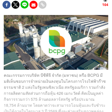
104
คณะกรรมการบริษัท บีซีพีจี จำกัด (มหาชน) หรือ BCPG มี
มติเห็นชอบการจำหน่ายเงินลงทุนในโครงการโรงไฟฟ้าก๊าซ
ธรรมชาติ 2 แห่งในรัฐเพนซิลเวเนีย สหรัฐอเมริกา รวมกำลัง
การผลิตตามสัดส่วนการถือหุ้น 426 เมกะวัตต์ คิดเป็นมูลค่า
กิจการรวมกว่า 575 ล้านดอลลาร์สหรัฐ หรือประมาณ
18,754 ล้านบาท โดยคาดว่าจะสามารถโอนหุ้นและรับชำระ
เงินได้ภายในไตรมาส 3 ปี 2569 ซึ่งจะช่วยเสริมสภาพคล่อง