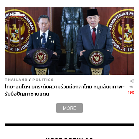
ประเทศ ส่งไว สั่งก่อนเที่ยง ได้ของวันถัดไป ส่งสินค้าแบบ
เย็นตรงจากโรงงาน [ADVERTORIAL]
เกรียงไกร พฤกษาชาติ Operation Excellence Officer
สำหรับคนบ้านปู พวกเขามองว่าการยอมรับในความหลาก
หลายนั้นมีบทบาทต่อความสำเร็จของทีมและตัวเองอย่างมี
นัยสำคัญ เพราะการที่แต่ละคนสามารถเป็นตัวเองได้อย่าง
เต็มที่นั้น ช่วยให้แต่ละคนดึงศักยภาพ ความคิดสร้างสรรค์
และไอเดียต่างๆ จากมุมมองของตัวเองมาแลกเปลี่ยนกันและ
THAILAND
/
POLITICS
กัน
ไทย-อินโดฯ ยกระดับความร่วมมือกลาโหม หนุนสันติภาพ-
190
รับมือปัญหาชายแดน
ปัจจัยข้างต้นเหล่านี้ ส่งผลให้พนักงานทุกคนภายใต้ทีม
เดียวกันมีส่วนร่วม ความเข้าใจ และสามารถค้นเจอความ
MORE
หมายของผลงานตัวเอง ที่สุดท้ายประกอบกันเป็นความสำเร็จ
หนึ่งชิ้นได้อย่างชัดเจนมากขึ้น ซึ่งทั้งหมดนี้เกิดขึ้นได้เพราะ
การให้คุณค่ากับ ‘ความหลากหลาย’