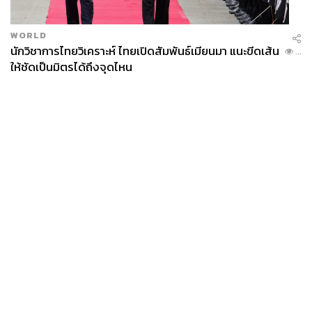
พัฒนาปรับปรุงให้จุดที่แตกต่างของกันและกัน สามารถ
ทำงานให้บรรลุเป้าหมายเดียวกันได้
WORLD
นักวิชาการไทยวิเคราะห์ ไทยเปิดสัมพันธ์เมียนมา แนะขีดเส้น
...
ท้ายที่สุดทุกสิ่งทุกอย่างแม้จะต่างกัน แต่คนบ้านปูได้พิสูจน์ให้
ให้ชัดเป็นมิตรได้ถึงจุดไหน
เห็นแล้วว่า เพียงแค่เข้าใจ เปิดใจ และยอมรับ คนก็จะ
สามารถรวมพลังกันได้จนกลายมาเป็นความสำเร็จของ
องค์กร
News
Wealth
Pop
Podcast
Video
Now
Opinion
Careers
Events
Privacy
About
Contact
Policy
FOR
ADVERTISING
MEMBERSHIP