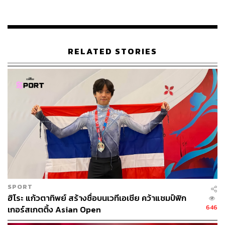
กัน สิ่งที่จำเป็นและสำคัญมากๆ คือ
‘การเปิดใจ’
เพื่อทำงาน
ร่วมกัน เพราะถ้าจุดเริ่มต้นตรงนี้ผ่านไปไม่ได้ งานก็จบตั้งแต่
ยังไม่เริ่ม เพราะไม่มีทางให้ไปต่อ”
RELATED STORIES
ในช่วงปี 2000 หลังจากที่พิทักษ์เข้าไปทำงานได้สักระยะ ตน
ได้รับมอบหมายให้ทำโปรเจกต์ โดยไปเป็นส่วนหนึ่งของทีม
สำรวจเพื่อขยายธุรกิจบ้านปูสู่ประเทศอินโดนีเซีย และครั้งนั้น
ก็เป็นประสบการณ์ที่เขารู้สึกได้ถึงความไว้วางใจ และเปิดใจ
ที่บริษัทได้มอบให้ “ผมรู้สึกภูมิใจที่ได้รับความเชื่อใจจากทีม
มันช่วยทำให้ผมทำงานได้อย่างเต็มที่ ในฐานะที่เราเป็น
กอง
หน้า
คอยทำหน้าที่สำรวจ เราอุ่นใจได้ว่า
กองหลัง
เช่น ฝ่าย
บุคคลและผู้บริหารระดับสูงให้การสนับสนุนและดูแลเราเป็น
อย่างดี”
SPORT
ฮิโระ แก้วตาทิพย์ สร้างชื่อบนเวทีเอเชีย คว้าแชมป์ฟิก
646
เกอร์สเกตติ้ง Asian Open