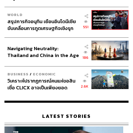
คำถามกลับว่า ‘คำถามแบบนี้ถามทำไม? เพราะทุกคนมาจาก
ภูมิหลังที่ต่างกัน สิ่งนี้ทำให้ผู้ที่เคยมีความรู้สึกไม่กล้าถาม
WORLD
อย่างเกรียงไกร กลับกลายเป็นคนที่กล้าตั้งคำถามมากขึ้น
สรุปภารกิจอนุทิน เยือนอินโดนีเซีย
เพื่อลดความไม่ชัดเจนในการทำงานที่ต้องอาศัยคนในหลาย
551
ขับเคลื่อนการทูตเศรษฐกิจเชิงรุก
ภาคส่วน
ประกาศหุ้นส่วนยุทธศาสตร์ไทย –
อินโดนีเซีย
สิ่งน่าสนใจที่ควรค่าแก่การเก็บไปคิดคือ
‘อะไร’
เป็นจุดเริ่มต้น
Navigating Neutrality:
ที่เปลี่ยนให้คนคนหนึ่งกล้าออกจากความกลัว และยกมือ
Thailand and China in the Age
186
แสดงความคิดเห็นหรือถามเพื่อคลายข้อสงสัยได้เป็นครั้ง
of a New Global Order
แรก?
BUSINESS
/
ECONOMIC
วิเคราะห์ปรากฏการณ์คนแห่ขอสิน
“ต้องขอย้อนกลับไปช่วงแรกที่ผมต้องเริ่มทำงานร่วมกับทีม
2.6K
เชื่อ CLICX อาจเป็นเพียงยอด
กองหน้า ณ ตอนนั้นเรามีความเข้าใจที่ว่า อย่างไรคนกอง
ภูเขาน้ำแข็ง ของปัญหาหนี้ครัว
หน้าต้องย่อมรู้ดีกับบริบทหน้างานกว่าคนกองหลังอย่างเราอยู่
เรือนไทยที่ถูกซุกไว้
แล้ว แต่สิ่งที่เกิดขึ้นคือ พวกเขาเลือกที่จะถามกลับมาเพื่อ
หารือเรา”
LATEST STORIES
เหตุการณ์ครั้งนั้นเป็นชนวนให้เกรียงไกรกลับมาฉุกคิดได้ว่า
ทั้งๆ ที่คนกองหน้าเหล่านั้นมีความเชี่ยวชาญมากกว่าตนเอง