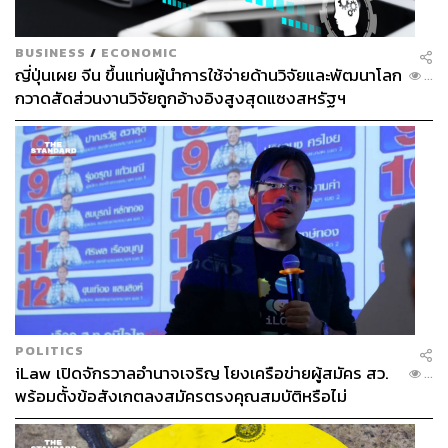
นอกเหนือจากคนไทยทั้ง 2 ท่านแล้ว THE STANDARD
WEALTH ยังได้พูดคุยกับ Fiki Abubakar คนบ้านปูสัญชาติ
BUSINESS
/
ECONOMIC
ญี่ปุ่นเผย จีน ขึ้นแท่นผู้นำการใช้จ่ายด้านวิจัยและพัฒนาโลก
อินโดนีเซีย ถึงบรรยากาศการทำงานที่บ้านปู โดย Fiki แชร์
...
กวาดสัดส่วนงานวิจัยถูกอ้างอิงสูงสุดแซงสหรัฐฯ
เรื่องราวหนึ่งในชิ้นงานที่ภูมิใจ และเติมเต็มเขามากที่สุดให้
ฟังว่า เขาชื่นชอบกิจกรรมการให้โอกาสผู้พิการที่ทางบริษัท
จัดขึ้น ถึงแม้โครงการนี้จะค่อนข้างใหม่กับบ้านปูที่
อินโดนีเซีย แต่ทุกๆ คนในต่างทีม ต่างวัย และต่างลำดับขั้น
สามารถช่วยเหลือออกแบบกิจกรรมเพื่อนำไปสอนผู้พิการ
แสดงให้เห็นถึง
ความมุ่งมั่นของบ้านปูที่เห็นความหลากหลาย
และความเท่าเทียม
เป็นเรื่องสำคัญ
POLITICS
iLaw เปิดจักรวาลอำนาจเจริญ โยงเครือข่ายผู้สมัคร สว.
...
พร้อมตั้งข้อสังเกตลงสมัครตรงคุณสมบัติหรือไม่