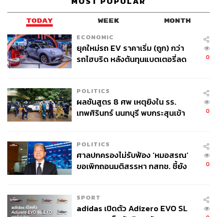
MOST POPULAR
ความหลากหลายที่เติมเต็ม ‘งาน’ และ ‘ชีวิต’ ของกันและ
TODAY
WEEK
MONTH
กัน
ECONOMIC
ยุคใหม่รถ EV ราคาเริ่ม (ถูก) กว่า
0
การยอมรับในธรรมชาติของความหลากหลายช่วยให้เกิด
รถไฮบริด หลังต้นทุนแบตเตอรี่ลด
ลง - จีนแห่บุกตลาดเกิดใหม่
สถานการณ์แบบ ‘Win-Win’ หรือการที่ทุกคนมีความสุข ส่ง
ผลให้การทำงานเป็นไปด้วยความสบายใจ
POLITICS
ผลชันสูตร 8 ศพ เหตุยิงใน รร.
“ถึงแม้ว่าผมจะไม่ได้มาจากสายงานวิศวกรรม เรียกได้ว่าตอน
0
เทพศิรินทร์ นนทบุรี พบกระสุนเข้า
เข้ามาใหม่ๆ ผมมีความเข้าใจกับสายงานนี้น้อยมาก แต่คนใน
จุดสำคัญ ‘ศีรษะ-หน้าอก’ ครูถูกยิง
บ้านปูอินโดนีเซียต่างก็ให้โอกาสและสนับสนุนผมมาตลอด
4 นัด จากระยะไกล
จนผมมีความมั่นใจที่จะทำงานมากขึ้น เนื่องจากทีมของเรามี
POLITICS
ธงในใจที่ชัดเจนกันอยู่แล้วว่าทุกคนถือเป็นทีมเดียวกัน มีเป้า
ศาลปกครองไม่รับฟ้อง ‘หมอสรณ’
หมายร่วมกัน นั่นคือการทำงานให้สำเร็จ” เกรียงไกรเล่าถึง
0
ขอเพิกถอนมติสรรหา กสทช. ชี้ยัง
ความเป็น
One Team, One Goal
ของวัฒนธรรมบ้านปู ที่
ไม่ใช่ผู้เดือดร้อนเสียหาย
ช่วยให้แต่ละคนสามารถเรียนรู้และเติบโตได้ในรั้วของบ้านปู
SPORT
adidas เปิดตัว Adizero EVO SL