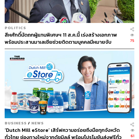
ไปด้วยคนที่ต่างกันนั้นสร้างขึ้นมาได้อย่างไร?
เกรียงไกรเล่าว่า ตั้งแต่เริ่มเข้ามาทำงานที่บ้านปู ซึ่งก็ตั้งแต่
เมื่อ 14 ปีที่แล้ว บทเรียนวันแรกที่ตนเองได้รับจากพี่ในทีมคือ
POLITICS
ต้องให้เครดิต หรือที่เรียกว่าการให้คุณค่าแก่เจ้าของผลงาน
สีหศักดิ์นัดถกผู้แทนพิเศษฯ 11 ส.ค.นี้ เร่งสร้างเอกภาพ
กับคนในทีมอยู่เสมอเพื่อเป็นการ ‘ใช้ใจซื้อใจ’
เพราะต้องไม่
75
พร้อมประสานมาเลเซียช่วยติดตามบุคคลมีหมายจับ
ลืมว่าการที่งานจะสำเร็จได้นั้นมาจากความร่วมมือของทุกๆ
คน และการให้เกียรติเจ้าของผลงานตามสิ่งที่แต่ละคนมีส่วน
ช่วยกันนั้น ถือเป็นสัญญาณของความเคารพนอบน้อม ส่งผล
ให้การทำงานง่ายขึ้นและความเชื่อใจก็เพิ่มขึ้น
BUSINESS
/
NEWS
‘Dutch Mill eStore’ เสิร์ฟความอร่อยถึงมือทุกจังหวัด
61
ทั่วไทย ช่องทางใหม่จากดัชมิลล์ พร้อมโปรโมชันส่งฟรีทั่ว