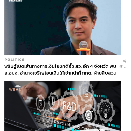
แต่พวกเขาก็เลือกที่จะถาม และขอความเห็นจากหลายมุม
มองรอบด้าน เพื่อหาสิ่งที่ดีที่สุดให้กับการทำงาน
แบบอย่างเช่นนี้จากทุกคนในบ้านปูที่มอบความเชื่อใจและ
ความเคารพต่อกัน ผ่าน
ความกล้าที่จะตั้งคำถาม
ส่งผลให้
เกรียงไกรได้คำตอบที่ชัดเจนกับตัวเองว่า “ที่ผ่านมาผมรู้สึก
เสียดายโอกาสที่ไม่กล้าถาม แต่เลือกที่จะนิ่งเฉย ทั้งๆ ที่ตนยัง
ไม่เข้าใจในสิ่งที่ต้องทำมากเท่าที่ควร ซึ่งนับตั้งแต่ตอนนั้นผม
POLITICS
เลยเปลี่ยนตัวเองมาเป็นคนที่ขวนขวาย และไม่กลัวที่จะถาม
พริษฐ์เปิดเส้นทางการเงินโยงคดีฮั้ว สว. อีก 4 จังหวัด พบ
...
อีกเลย”
ส.อบจ. อำนาจเจริญโอนเงินให้เจ้าหน้าที่ กกต. ฝ่ายสืบสวน
ในส่วนของการเติมเต็มชีวิต เกรียงไกรรู้สึกว่าการเข้ามาใน
รั้วของบ้านปูช่วยเขาพัฒนาในเรื่องนี้เช่นเดียวกัน การเติมเต็ม
ส่วนนี้มาจากการที่ได้เป็นตัวเอง และประสบการณ์ในตัวงาน
ที่ช่วยเสริมให้การจัดลำดับความสำคัญและความคิดดีมาก
ขึ้น “ไม่เคยคาดหวังว่าตัวเองจะทำได้ขนาดนี้ ที่เป็นอยู่ใน
ปัจจุบันถือว่าเกินความคาดหมายไปพอสมควร แต่ผมรู้ว่ายังมี
สิ่งที่ต้องทำให้ดีขึ้นไปอีก”