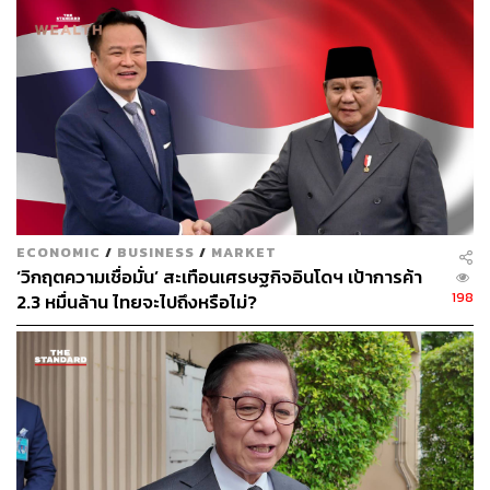
พิทักษ์ วุฒินนท์ชัย, Vice President of Geoscience
ECONOMIC
/
BUSINESS
/
MARKET
‘วิกฤตความเชื่อมั่น’ สะเทือนเศรษฐกิจอินโดฯ เป้าการค้า
การทำงานที่บ้านปูจะไม่มีคำว่า ‘ปิดบัง’ ข้อมูลต่อกัน และไม่มี
198
2.3 หมื่นล้าน ไทยจะไปถึงหรือไม่?
ใครกลัวความผิดพลาด หากผิดพลาดเราก็ยอมรับและเรียนรู้
จากสิ่งนั้น สิ่งที่สร้างวัฒนธรรมการทำงานแบบนี้คือ ‘ความ
เชื่อใจ’
THE STANDARD WEALTH จึงสอบถามเพิ่มเติมกับคนไทย
อีกหนึ่งท่านคือ เกรียงไกร พฤกษาชาติ Operation
Excellence Officer ว่า ‘ความเชื่อใจ’ ของคนในองค์กร ที่เต็ม