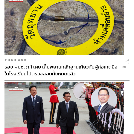
Fiki Abubakar, CSR Specialist in Sustainable
Development แห่งบ้านปูอินโดนีเซีย
Fiki ยังมองว่าความหลากหลายมีส่วนช่วยเติมเต็มในหน้าที่
THAILAND
การงานและชีวิต โดยเฉพาะกับการนำความรู้จากผู้อื่นที่มา
รอง ผบช. ภ.1 เผย เก็บพยานหลักฐานเกี่ยวกับผู้ก่อเหตุยิง
...
จากต่างความคิดต่างประสบการณ์จากสิ่งที่ตนเคยเจอ และ
ในโรงเรียนไปตรวจสอบทั้งหมดแล้ว
มาประยุกต์ใช้กับการสร้างสรรค์งานให้ออกมาแตกต่างและ
ครอบคลุมมากขึ้น
จากเรื่องราวของคนบ้านปูในอินโดนีเซีย เราจะเห็นได้ว่า
‘ความหลากหลาย’
ไม่ใช่เพียงแค่คติสวยหรู แต่คือเบื้องหลังค
วามสำเร็จของ
‘คน’
ที่ต่างฝ่ายต่างเปิดรับความแตกต่าง
เข้าใจในข้อดีของแต่ละคนเพื่อนำมาเสริมความแข็งแรงของ
ทีม และในขณะเดียวกันก็ไม่เพิกเฉยต่อข้อเสีย แต่ช่วยกัน