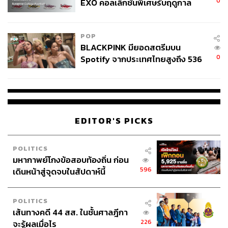
0
EXO คอลเล็กชันพิเศษรับฤดูกาล
College Football
POP
BLACKPINK มียอดสตรีมบน
0
Spotify จากประเทศไทยสูงถึง 536
ล้านครั้ง ตลอด 10 ปีที่ผ่านมา
EDITOR'S PICKS
POLITICS
มหากาพย์โกงข้อสอบท้องถิ่น ก่อน
596
เดินหน้าสู่จุดจบในสัปดาห์นี้
หากจะพูดถึงบทบาทของความหลากหลายในการเป็นตัวช่วย
POLITICS
เติมเต็มเรื่องงาน บรรยากาศของความร่วมมือที่ดีระหว่างคน
เส้นทางคดี 44 สส. ในชั้นศาลฎีกา
บ้านปูมาจากการให้ค่ากับทุกคำถาม ที่นี่ผู้ถามจะไม่ถูกตั้ง
226
จะรู้ผลเมื่อไร