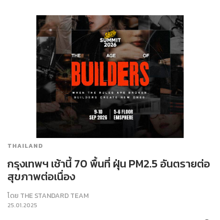
THAILAND
กรุงเทพฯ เช้านี้ 70 พื้นที่ ฝุ่น PM2.5 อันตรายต่อ
สุขภาพต่อเนื่อง
โดย
THE STANDARD TEAM
25.01.2025