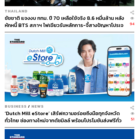
ยุทธ ตรงข้ามกระทรวงการคลัง: มีค่าเท่ากับ 73.0
THAILAND
มคก./ลบ.ม.
ชัชชาติ แจงงบ กทม. ปี 70 เหลือใช้จริง 8.6 หมื่นล้าน หลัง
เขตบางซื่อ ภายในสำนักงานเขตบางซื่อ: มีค่าเท่ากับ
94
หักหนี้ BTS สภาฯ ไฟเขียวรับหลักการ-จี้สางปัญหาโปรเจ
72.7 มคก./ลบ.ม.
กต์ล่าช้า
เขตพระโขนง ภายในสำนักงานเขตพระโขนง: มีค่า
เท่ากับ 72.0 มคก./ลบ.ม.
เขตบางพลัด ภายในสำนักงานเขตบางพลัด: มีค่าเท่ากับ
71.8 มคก./ลบ.ม.
เขตดุสิต ริมสวนหย่อมตรงข้ามสำนักงานเขตดุสิต: มีค่า
เท่ากับ 71.4 มคก./ลบ.ม.
เขตราษฎร์บูรณะ ภายในสำนักงานเขตราษฎร์บูรณะ:
มีค่าเท่ากับ 70.6 มคก./ลบ.ม.
เขตวัฒนา ตรงข้าม noble Reveal (ข้าง MK Gold
Restaurants): มีค่าเท่ากับ 70.5 มคก./ลบ.ม.
BUSINESS
/
NEWS
เขตบางขุนเทียน ภายในสำนักงานเขตบางขุนเทียน: มี
‘Dutch Mill eStore’ เสิร์ฟความอร่อยถึงมือทุกจังหวัด
ค่าเท่ากับ 70.1 มคก./ลบ.ม.
51
ทั่วไทย ช่องทางใหม่จากดัชมิลล์ พร้อมโปรโมชันส่งฟรีทั่ว
สวนกีฬารามอินทรา เขตบางเขน: มีค่าเท่ากับ 69.5
ประเทศ ส่งไว สั่งก่อนเที่ยง ได้ของวันถัดไป ส่งสินค้าแบบ
มคก./ลบ.ม.
เย็นตรงจากโรงงาน [ADVERTORIAL]
เขตพระนคร ภายในสำนักงานเขตพระนคร: มีค่า