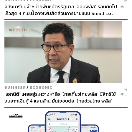
Facebook: กองจัดการคุณภาพอากาศและเสียง สำนัก
คลังเตรียมจำหน่ายพันธบัตรรัฐบาล ‘ออมพลัส’ รอบถัดไป
...
สิ่งแวดล้อม
เร็วสุด 4 ก.ย.นี้ อาจเพิ่มสัดส่วนการขายแบบ Small Lot
Facebook: กรุงเทพมหานคร
First มากขึ้น
LINE ALERT
กรณีพบเห็นแหล่งกำเนิดมลพิษ สามารถแจ้งเบาะแสผ่านทาง
Traffy Fondue
อ้างอิง:
ศูนย์ข้อมูลคุณภาพอากาศของกรุงเทพมหานคร
กรมอุตุนิยมวิทยา
สำนักงานพัฒนาเทคโนโลยีอวกาศและภูมิสารสนเทศ
BUSINESS
/
ECONOMIC
(องค์การมหาชน)
‘เอกนิติ’ เผยอยู่ระหว่างหารือ ‘ไทยเที่ยวไทยพลัส’ มีสิทธิใช้
...
งบจากเงินกู้ 4 แสนล้าน มั่นใจงบต่อ ‘ไทยช่วยไทย พลัส’
เฟส 2 มีเพียงพอ