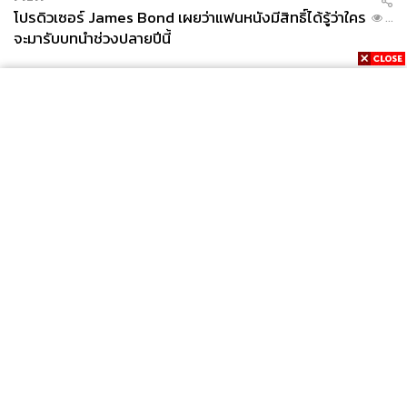
โปรดิวเซอร์ James Bond เผยว่าแฟนหนังมีสิทธิ์ได้รู้ว่าใคร
...
จะมารับบทนำช่วงปลายปีนี้
News
Wealth
Pop
Podcast
Video
Now
Opinion
Careers
Events
Privacy
About
Contact
Policy
FOR
ADVERTISING
MEMBERSHIP