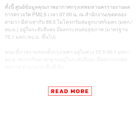
ทั้งนี้ ศูนย์ข้อมูลคุณภาพอากาศกรุงเทพมหานครรายงานผล
การตรวจวัด PM2.5 เวลา 07.00 น. ณ สำนักงานเขตคลอง
สามวา มีค่าเท่ากับ 89.5 ไมโครกรัมต่อลูกบาศก์เมตร (มคก./
ลบ.ม.) อยู่ในระดับสีแดง มีผลกระทบต่อสุขภาพ (มาตรฐาน
75.1 มคก./ลบ.ม. ขึ้นไป)
ขณะที่ภาพรวมของทั้งกรุงเทพฯ อยู่ในช่วง 55.5-96.1 มคก./
ลบ.ม. พบว่าเกินมาตรฐานอยู่ในระดับสีแดง มีผลกระทบต่อ
สุขภาพ จำนวน 23 พื้นที่ คือ
สวนหนองจอก เขตหนองจอก: มีค่าเท่ากับ 96.1 มคก./
ลบ.ม.
READ MORE
เขตลาดกระบัง ด้านหน้าโรงพยาบาลนคราภิบาล: มีค่า
เท่ากับ 94.0 มคก./ลบ.ม.
เขตบึงกุ่ม ภายในสำนักงานเขตบึงกุ่ม: มีค่าเท่ากับ 93.4
มคก./ลบ.ม.
เขตหนองจอก บริเวณหน้าสำนักงานเขตหนองจอก: มี
ค่าเท่ากับ 93.1 มคก./ลบ.ม.