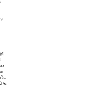
ร
09
ที่
้
ของ
แก่
ีดใน
ปี จะ