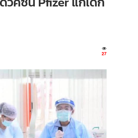
วัคซีน Pfizer แก่เด็ก
27