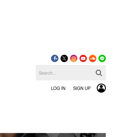
LOG IN
SIGN UP