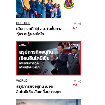
POLITICS
177
เส้นทางคดี 44 สส. ในชั้นศาล
ฎีกา จะรู้ผลเมื่อไร
WORLD
516
สรุปภารกิจอนุทิน เยือน
อินโดนีเซีย ขับเคลื่อนการทูต
เศรษฐกิจเชิงรุก ประกาศหุ้น
ส่วนยุทธศาสตร์ไทย –