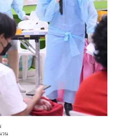
ร
ำนวน