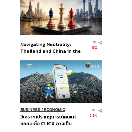
อินโดนีเซีย
Navigating Neutrality:
152
Thailand and China in the
Age of a New Global
Order
BUSINESS
/
ECONOMIC
2.5K
วิเคราะห์ปรากฏการณ์คนแห่
ขอสินเชื่อ CLICX อาจเป็น
เพียงยอดภูเขาน้ำแข็ง ของ