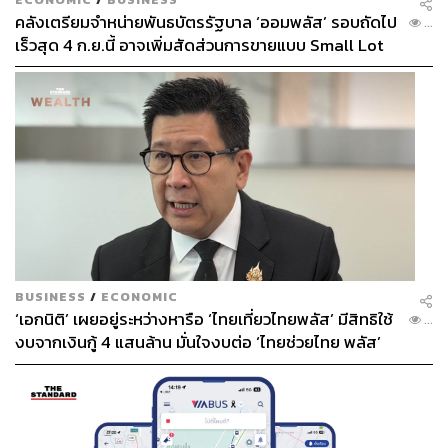
คลังเตรียมจำหน่ายพันธบัตรรัฐบาล ‘ออมพลัส’ รอบถัดไป
...
เร็วสุด 4 ก.ย.นี้ อาจเพิ่มสัดส่วนการขายแบบ Small Lot
First มากขึ้น
BUSINESS
/
ECONOMIC
‘เอกนิติ’ เผยอยู่ระหว่างหารือ ‘ไทยเที่ยวไทยพลัส’ มีสิทธิใช้
...
งบจากเงินกู้ 4 แสนล้าน มั่นใจงบต่อ ‘ไทยช่วยไทย พลัส’
เฟส 2 มีเพียงพอ