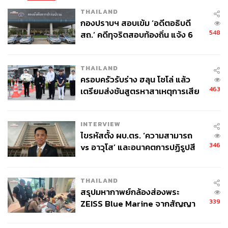
THAILAND
กองปราบฯ สอบเข้ม ‘อดีตอธิบดี
548
สถ.’ คดีทุจริตสอบท้องถิ่น แจ้ง 6
ข้อหาหนัก จ่อชง ป.ป.ช. 12 ส.ค. นี้
THAILAND
ครอบครัวรับร่าง ฮลุน โซโล่ แล้ว
463
เตรียมส่งชันสูตรหาสาเหตุการเสีย
ชีวิต
INTERVIEW
ไขรหัสตั้ง ผบ.ตร. ‘ความสามารถ
346
vs อาวุโส’ และอนาคตการปฏิรูปสี
กากี กับ พล.ต.อ. เอก อังสนานนท์
THAILAND
สรุปมหากาพย์กล้องส่องพระ
339
ZEISS Blue Marine จากสัญญา
ผลิต 8.3 ล้าน สู่ข้อพิพาท ‘มา
เวลล์ฯ’ ฟ้อง ‘โทน บางแค’ ผิดนัด