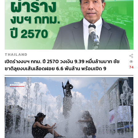
426
THAILAND
เปิดร่างงบฯ กทม. ปี 2570 วงเงิน 9.39 หมื่นล้านบาท ชัช
ABOUT THE AUTHOR
74
ชาติลุยงบเส้นเลือดฝอย 6.6 พันล้าน พร้อมเปิด 9
ยุทธศาสตร์พัฒนาเมือง
THE STANDARD TEAM
กองบรรณาธิการ THE STANDARD
ABOUT THE PHOTOGRAPHER
ฐานิส สุดโต
บรรณาธิการภาพ ประจำสำนักข่าว THE
STANDARD