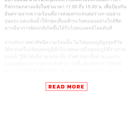
กิจกรรมกลางแจ้งในช่วงเวลา 11.00 ถึง 15.00 น. เพื่อป้องกัน
อันตรายจากความร้อนที่อาจส่งผลกระทบต่อร่างกายอย่าง
รุนแรง และเน้นย้ำให้กลุ่มเสี่ยงเฝ้าระวังตนเองอย่างใกล้ชิด
หากมีอาการผิดปกติเกิดขึ้นให้รีบไปพบแพทย์โดยทันที
การประกาศค่าดัชนีความร้อนนั้น ไม่ใช่อุณหภูมิสูงสุดที่วัด
ได้จากเครื่องวัดอุณหภูมิทั่วไป แต่หมายถึงอุณหภูมิที่ร่างกาย
มนุษย์ “รู้สึกได้จริง” ณ ขณะนั้น (Feel like) ซึ่งคำนวณจาก
อุณหภูมิของอากาศร่วมกับค่าความชื้นสัมพัทธ์ ทำให้ดัชนี
ความร้อนเป็นตัวชี้วัดที่มีความเหมาะสมและสะท้อนความ
เสี่ยงที่ร่างกายจะได้รับผลกระทบจากความร้อนได้แม่นยำ
กว่าการดูแค่อุณหภูมิสูงสุดเพียงอย่างเดียว
READ MORE
โดยผลกระทบต่อสุขภาพที่เกิดจากการรับสัมผัสอากาศที่ร้อน
เกินกว่าระดับที่ร่างกายจะรับได้นั้น จะส่งผลทั้งทางตรงและ
ทางอ้อม ทำให้เกิดอาการตั้งแต่อ่อนเพลีย วิงเวียนศีรษะ เกิด
ผื่นบวมแดง ภาวะตะคริว ไปจนถึงขั้นรุนแรงอย่างโรคลมร้อน
หรือ ฮีทสโตรก (Heat stroke)