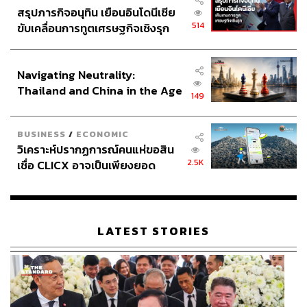
สรุปภารกิจอนุทิน เยือนอินโดนีเซีย
514
ขับเคลื่อนการทูตเศรษฐกิจเชิงรุก
ประกาศหุ้นส่วนยุทธศาสตร์ไทย –
อินโดนีเซีย
Navigating Neutrality:
Thailand and China in the Age
149
of a New Global Order
BUSINESS
/
ECONOMIC
วิเคราะห์ปรากฏการณ์คนแห่ขอสิน
2.5K
เชื่อ CLICX อาจเป็นเพียงยอด
ภูเขาน้ำแข็ง ของปัญหาหนี้ครัว
เรือนไทยที่ถูกซุกไว้
LATEST STORIES