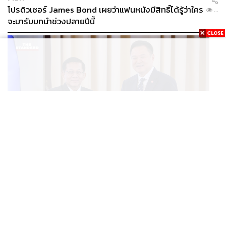
โปรดิวเซอร์ James Bond เผยว่าแฟนหนังมีสิทธิ์ได้รู้ว่าใคร
...
จะมารับบทนำช่วงปลายปีนี้
WORLD
อนุทิน-มินอ่องหล่าย ออกแถลงการณ์ร่วม หนุนความร่วม
...
มือรอบด้าน ยกระดับปราบอาชญากรรมข้ามชาติ แก้ปัญหา
หมอกควัน-มลพิษทางน้ำ