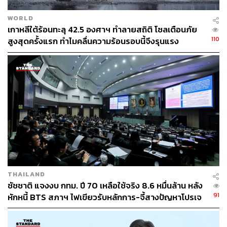
WORLD
เกาหลีใต้ร้อนทะลุ 42.5 องศาฯ ทำลายสถิติ โซลเตือนภัย
110
สูงสุดครั้งแรก ทำไมคลื่นความร้อนรอบนี้จึงรุนแรง
THAILAND
ชัชชาติ แจงงบ กทม. ปี 70 เหลือใช้จริง 8.6 หมื่นล้าน หลัง
91
หักหนี้ BTS สภาฯ ไฟเขียวรับหลักการ-จี้สางปัญหาโปรเจ
กต์ล่าช้า