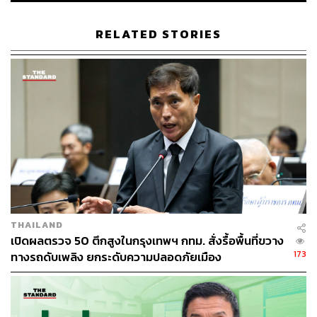
หากกลุ่มเสี่ยงมีอาการผิดปกติใดๆ ต้องรีบพบแพทย์ทันที
RELATED STORIES
เพื่อเป็นการรับมือกับสภาพอากาศและอำนวยความสะดวกให้
แก่ประชาชน ทาง กทม. ได้จัดเตรียมพื้นที่พักพิงคลายร้อน
โดยสามารถค้นหาพิกัด “ห้องหลบร้อน” ได้ผ่านทางเว็บไซต์
greener.bangkok.go.th/heat-escape-room/ หรือสแกนคิว
อาร์โค้ดตามสื่อประชาสัมพันธ์ รวมทั้งสามารถติดตาม
สถานการณ์การรายงานคุณภาพอากาศและดัชนีความร้อน
รู้สู้ร้อน อย่างต่อเนื่องได้ที่เว็บไซต์ airbkk.com และ
แอปพลิเคชัน AirBKK
นอกจากนี้ หากพบผู้ป่วยหรือเหตุฉุกเฉินที่เกิดจากภาวะความ
ร้อน สามารถโทรแจ้งสายด่วน 1669 ได้ตลอดเวลา
THAILAND
เปิดผลตรวจ 50 ตึกสูงในกรุงเทพฯ กทม. สั่งรื้อพื้นที่ขวาง
TAGS:
กรุงเทพมหานคร
อากาศร้อน
พยากรณ์อากาศ
173
ทางรถดับเพลิง ยกระดับความปลอดภัยเมือง
สำนักสิ่งแวดล้อม กรุงเทพมหานคร
กลุ่มเปราะบาง
กิจกรรมกลางแจ้ง
AirBKK
ค่าดัชนีความร้อน
Heat Index
สุขภาพ
Heat Stroke