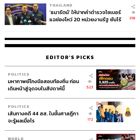
THAILAND
จ่ายหนี้-แอบระบุแบรนด์
‘ธนารัตน์’ ให้ปากคำตำรวจไซเบอร์
318
แฉช่องโหว่ 20 หน่วยงานรัฐ ยันไร้
นัยทางการเมือง
EDITOR'S PICKS
POLITICS
มหากาพย์โกงข้อสอบท้องถิ่น ก่อน
523
เดินหน้าสู่จุดจบในสัปดาห์นี้
POLITICS
เส้นทางคดี 44 สส. ในชั้นศาลฎีกา
172
จะรู้ผลเมื่อไร
WORLD