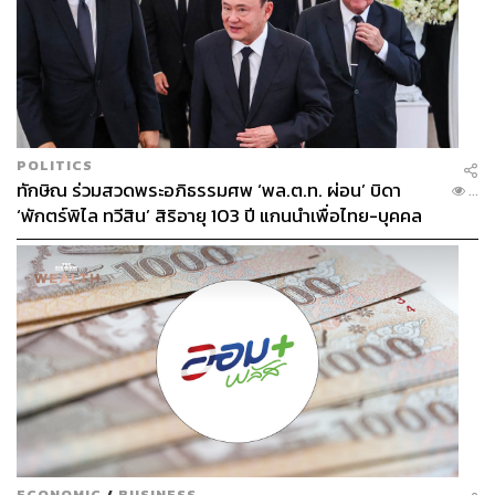
POLITICS
ทักษิณ ร่วมสวดพระอภิธรรมศพ ‘พล.ต.ท. ผ่อน’ บิดา
...
‘พักตร์พิไล ทวีสิน’ สิริอายุ 103 ปี แกนนำเพื่อไทย-บุคคล
หลากวงการร่วมอาลัย
ECONOMIC
/
BUSINESS