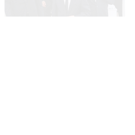
POLITICS
ทักษิณ ร่วมสวดพระอภิธรรมศพ ‘พล.ต.ท. ผ่อน’ บิดา
...
‘พักตร์พิไล ทวีสิน’ สิริอายุ 103 ปี แกนนำเพื่อไทย-บุคคล
หลากวงการร่วมอาลัย
BUSINESS
/
ECONOMIC
คลังเตรียมจำหน่ายพันธบัตรรัฐบาล ‘ออมพลัส’ รอบถัดไป
...
เร็วสุด 4 ก.ย.นี้ อาจเพิ่มสัดส่วนการขายแบบ Small Lot