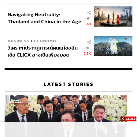
ประกาศหุ้นส่วนยุทธศาสตร์ไทย –
อินโดนีเซีย
Navigating Neutrality:
Thailand and China in the Age
149
of a New Global Order
BUSINESS
/
ECONOMIC
วิเคราะห์ปรากฏการณ์คนแห่ขอสิน
2.5K
เชื่อ CLICX อาจเป็นเพียงยอด
ภูเขาน้ำแข็ง ของปัญหาหนี้ครัว
เรือนไทยที่ถูกซุกไว้
LATEST STORIES