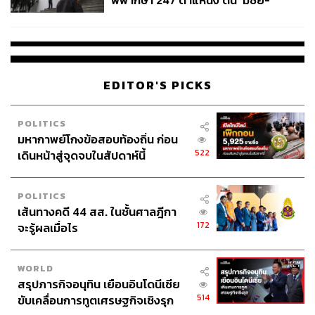
พิพากษา 247 ตำแหน่ง ดัน ‘มีชัย-
สรรพวิทย์’ คุมศาลอาญา-แพ่ง ‘วิธู
ร’ นั่งประธานศาลอุทธรณ์
EDITOR'S PICKS
POLITICS
มหากาพย์โกงข้อสอบท้องถิ่น ก่อน
522
เดินหน้าสู่จุดจบในสัปดาห์นี้
POLITICS
เส้นทางคดี 44 สส. ในชั้นศาลฎีกา
172
จะรู้ผลเมื่อไร
WORLD
สรุปภารกิจอนุทิน เยือนอินโดนีเซีย
514
ขับเคลื่อนการทูตเศรษฐกิจเชิงรุก