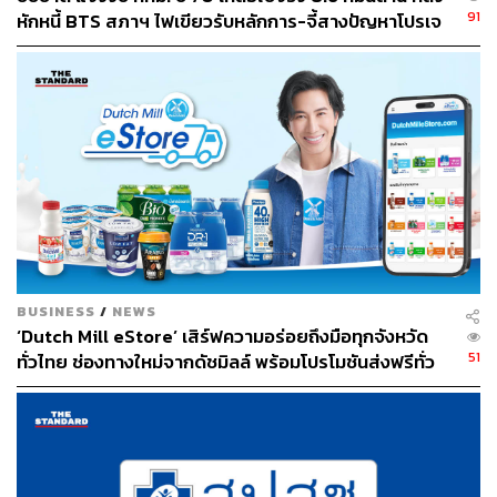
91
หักหนี้ BTS สภาฯ ไฟเขียวรับหลักการ-จี้สางปัญหาโปรเจ
กต์ล่าช้า
BUSINESS
/
NEWS
‘Dutch Mill eStore’ เสิร์ฟความอร่อยถึงมือทุกจังหวัด
51
ทั่วไทย ช่องทางใหม่จากดัชมิลล์ พร้อมโปรโมชันส่งฟรีทั่ว
ประเทศ ส่งไว สั่งก่อนเที่ยง ได้ของวันถัดไป ส่งสินค้าแบบ
เย็นตรงจากโรงงาน [ADVERTORIAL]