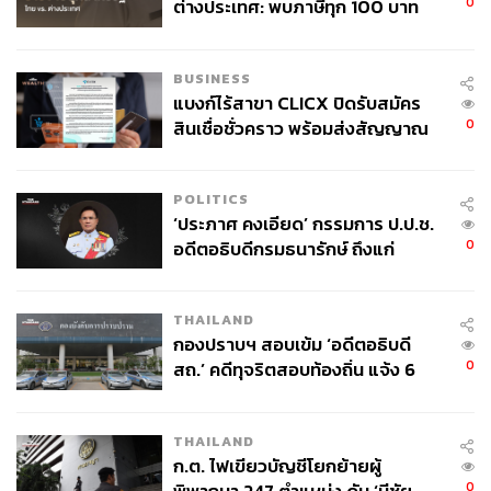
0
ต่างประเทศ: พบภาษีทุก 100 บาท
ของคนไทยใช้ไปกับข้าราชการเฉียด
40 บาท
BUSINESS
แบงก์ไร้สาขา CLICX ปิดรับสมัคร
0
สินเชื่อชั่วคราว พร้อมส่งสัญญาณ
เตือนกลุ่มกู้เงินผิดวัตถุประสงค์-ให้
ข้อมูลเท็จ เตรียมดำเนินคดีเด็ดขาด
POLITICS
‘ประภาศ คงเอียด’ กรรมการ ป.ป.ช.
0
อดีตอธิบดีกรมธนารักษ์ ถึงแก่
อนิจกรรม
THAILAND
กองปราบฯ สอบเข้ม ‘อดีตอธิบดี
0
สถ.’ คดีทุจริตสอบท้องถิ่น แจ้ง 6
ข้อหาหนัก จ่อชง ป.ป.ช. 12 ส.ค. นี้
THAILAND
ก.ต. ไฟเขียวบัญชีโยกย้ายผู้
0