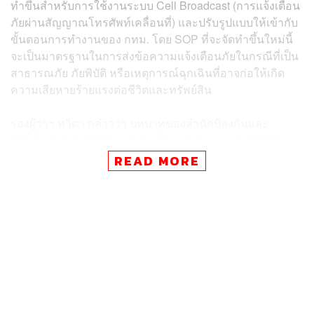
ทำขึ้นสำหรับการใช้งานระบบ Cell Broadcast (การแจ้งเตือน
ภัยผ่านสัญญาณโทรศัพท์เคลื่อนที่) และปรับรูปแบบให้เข้ากับ
ขั้นตอนการทำงานของ กทม. โดย SOP ที่จะจัดทำขึ้นใหม่นี้
จะเป็นมาตรฐานในการส่งข้อความแจ้งเตือนภัยในกรณีที่เป็น
สาธารณภัย ภัยพิบัติ หรือเหตุการณ์ฉุกเฉินที่อาจก่อให้เกิด
ความเสียหายร้ายแรงต่อชีวิตและทรัพย์สิน
รองผู้ว่าฯ ทวิดา กล่าวว่า บทบาทของสำนักป้องกันและ
บรรเทาสาธารณภัยของ กทม. นั้น แตกต่างจากจังหวัดอื่น
เนื่องจากทำหน้าที่ทั้งผู้บริหารจัดการภัยพิบัติและหน่วยปฏิบัติ
READ MORE
แนวหน้า ดังนั้น ระบบแจ้งเตือนภัยจะต้องบูรณาการเข้ากับ
ระบบและข้อมูลของ กทม. ได้อย่างไร้รอยต่อ
รองผู้ว่าฯ ทวิดา เผยว่า กทม. เตรียมจัดตั้งคณะกรรมการชุด
หนึ่งทำหน้าที่ในการบริหารระบบเตือนภัย กทม. เสมือนเป็น
Virtual Warroom ที่รวมหน่วยงานสำคัญทั้งหมดไว้ เพื่อ
ให้การตัดสินใจและการปฏิบัติการรวดเร็วและครอบคลุมมาก
ขึ้น หาก ปภ. เรียก กทม. เข้า Warroom เมื่อเกิดภัยใด ๆ