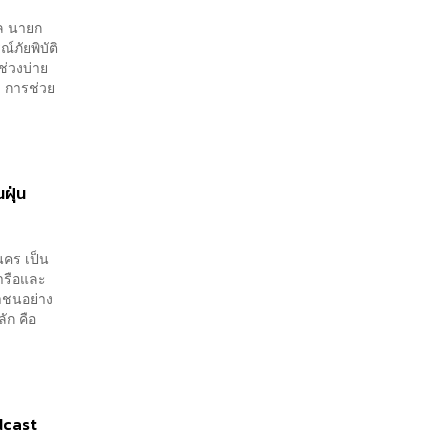
ูล นายก
ภัยพิบัติ
ช่วงบ่าย
า การช่วย
ฝุ่น
นคร เป็น
หารือและ
ชาชนอย่าง
ัก คือ
adcast