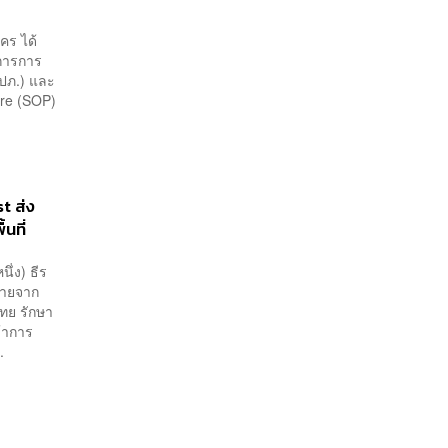
คร ได้
าการการ
(ปภ.) และ
ure (SOP)
t ส่ง
นที่
นึ่ง) ธีร
มายจาก
ทย รักษา
้าการ
.