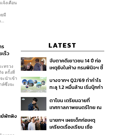
จ้งเตือน
ดยมี
...
LATEST
าร
ยเร็ว
จับตาคดีเยาวชน 14 ปี ก่อ
กระทรวง
เหตุยิงในห้าง กรมพินิจฯ ชี้
รั้งที่
ประพฤติดี-รับการรักษาต่อ
นจะนำเข้า
บางจากฯ Q2/69 ทำกำไร
เนื่อง ประเมินปล่อยตัว
าห์ซึ่งจะ
ทะลุ 1.2 หมื่นล้าน เริ่มบุ๊กกำ
ไร ‘SAF’ เชิงพาณิชย์ครั้ง
ตาโขน เตรียมฉายที่
แรก หนุนรายได้ครึ่งปีทะลุ
เทศกาลภาพยนตร์ไทย ณ
3.2 แสนล้าน
ประเทศบราซิล
นย์พักพิง
นายกฯ เผยเด็กก่อเหตุ
เครียดเรื่องเรียน เชื่อ
เตรียมการเป็นขั้นตอน ชี้มี