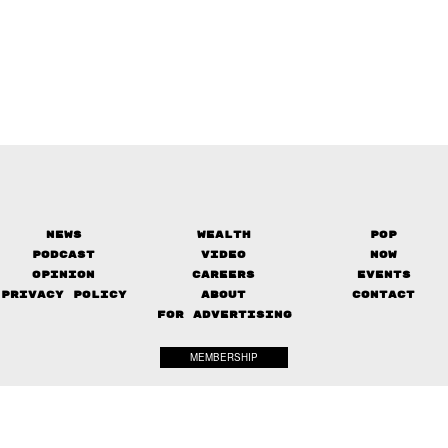
News
Wealth
Pop
Podcast
Video
Now
Opinion
Careers
Events
Privacy Policy
About
Contact
FOR ADVERTISING
MEMBERSHIP