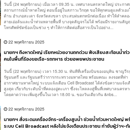
วันนี้ (24 พฤศจิกายน) เมื่อเวลา 09.35 น. เทศบาลนครหาดใหญ่ ประกาศ
สถานการณ์น้ำหาดใหญ่ ตอนนี้อยู่ในสภาวะวิกฤต ขอให้ทุกคนดูแลตัวเองให
ด้าน อำเภอสะเดา จังหวัดสงขลา ประสบฝนตกหนักต่อเนื่อง ทำให้ลำคล
สายเอ่อล้นและน้ำท่วมหลายพื้นที่ บางจุดสัญจรไม่ได้ พร้อมมีรายงานสั
โทรศัพท์ขัดข้องเป็นช่วง ๆ ทำให้การติดต่อสื่อสารเป็นไปอย่าง...
22 พฤศจิกายน 2025
นายกฯ ถึงหาดใหญ่ เรียกหน่วยงานถกด่วน ฟังเสียงสะท้อนน้ำท่ว
คนในพื้นที่ร้องขอเรือ-รถทหาร ช่วยอพยพประชาชน
วันนี้ (22 พฤศจิกายน) เวลา 15.30 น. ทันทีที่เครื่องบินของอนุทิน ชาญวี
รัฐมนตรี และรัฐมนตรีว่าการกระทรวงมหาดไทย พร้อมคณะ ลงจอดที่ท่า
อากาศยานหาดใหญ่ ระบบแจ้งเตือน Cell Broadcast ได้ส่งข้อความแจ้งเ
สูงสุด เกี่ยวกับระดับน้ำที่คลองอู่ตะเภา ซึ่งจะไหลลงสู่พื้นที่เทศบาลนครห
โดยคาดว่าจะเพิ่มสูงขึ้นในเวลา 18.00 น. ของวันเดียวกัน &nbs...
22 พฤศจิกายน 2025
นายกฯ สั่งระดมเครื่องจักร-เครื่องสูบน้ำ ช่วยน้ำท่วมหาดใหญ่ 
ระบบ Cell Broadcast หลังไม่แจ้งเตือนประชาชน กำชับผู้ว่าฯ-ท้อง