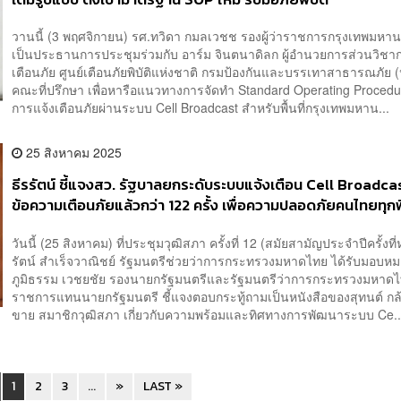
วานนี้ (3 พฤศจิกายน) รศ.ทวิดา กมลเวชช รองผู้ว่าราชการกรุงเทพมหาน
เป็นประธานการประชุมร่วมกับ อาร์ม จินตนาดิลก ผู้อำนวยการส่วนวิช
เตือนภัย ศูนย์เตือนภัยพิบัติแห่งชาติ กรมป้องกันและบรรเทาสาธารณภัย 
คณะที่ปรึกษา เพื่อหารือแนวทางการจัดทำ Standard Operating Proced
การแจ้งเตือนภัยผ่านระบบ Cell Broadcast สำหรับพื้นที่กรุงเทพมหาน...
25 สิงหาคม 2025
ธีรรัตน์ ชี้แจงสว. รัฐบาลยกระดับระบบแจ้งเตือน Cell Broadcas
ข้อความเตือนภัยแล้วกว่า 122 ครั้ง เพื่อความปลอดภัยคนไทยทุกพื้
วันนี้ (25 สิงหาคม) ที่ประชุมวุฒิสภา ครั้งที่ 12 (สมัยสามัญประจำปีครั้งที่ห
รัตน์ สำเร็จวาณิชย์ รัฐมนตรีช่วยว่าการกระทรวงมหาดไทย ได้รับมอบห
ภูมิธรรม เวชยชัย รองนายกรัฐมนตรีและรัฐมนตรีว่าการกระทรวงมหาดไ
ราชการแทนนายกรัฐมนตรี ชี้แจงตอบกระทู้ถามเป็นหนังสือของสุทนต์ กล
ขาย สมาชิกวุฒิสภา เกี่ยวกับความพร้อมและทิศทางการพัฒนาระบบ Ce..
1
2
3
...
»
LAST »