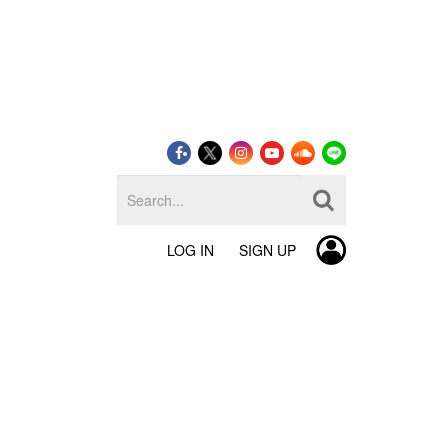
LOG IN
SIGN UP