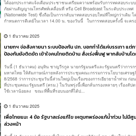
ได้ออกประกาศแจ้งเตือนประชาชนเตรียมความพร้อมรับการทดสอบระบบแ
ภัยผ่านสัญญาณโทรศัพท์เคลื่อนที่ หรือ Cell Broadcast ในระดับประเทศ
(Nationwide Test) ซึ่งถือเป็นการกลับมาทดสอบรอบใหม่ที่ใหญ่กว่าเดิม โ
กำหนดการดีเดย์ในเวลา 14.00 น. ของวันนี้ ในการทดสอบครั้งนี้ จะครอ
1 ธันวาคม 2025
นายกฯ จ่อสังคายนา ระบบป้องกัน ปภ. บอกทำได้แค่บรรเทา แต่ก
ป้องกันยังติดขัด เข้าใจคนไทยติดบ้าน สั่งเร่งฟื้นฟู พากลับบ้านโด
วันนี้ (1 ธันวาคม) อนุทิน ชาญวีรกูล นายกรัฐมนตรีและรัฐมนตรีว่าการ
มหาดไทย ให้สัมภาษณ์ภายหลังการประชุมคณะกรรมการนโยบายเศรษฐกิจ ค
8/2568 ว่าการประชุมวันนี้ส่วนใหญ่เป็นเรื่องของการเยียวยาน้ำท่วม ก่อ
ที่ประชุมคณะรัฐมนตรี (ครม.) ในวันพรุ่งนี้เพื่อกลั่นกรองหลายๆ เรื่องสัปด
ใช้เวลาน้อยลง ขณะที่พื้นที่รอบนอกที่ได้ป...
1 ธันวาคม 2025
เพื่อไทยแนะ 4 ข้อ รัฐบาลเร่งแก้ไข เหตุบกพร่องแก้น้ำท่วม ไม่มีศู
ล่วงหน้า