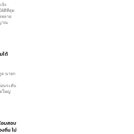
แจ้ง
้ดีที่สุด
องหลาย
ญญาณ
มใต้
รกูล นายก
ตือนระดับ
าดใหญ่
พร้อมสอบ
ถิ่น ไม่