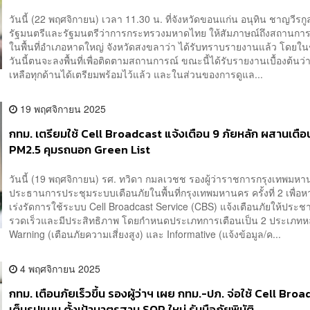
ต้องกังวลงบช่วยเหลือ
วันนี้ (22 พฤศจิกายน) เวลา 11.30 น. ที่จังหวัดขอนแก่น อนุทิน ชาญวีรก
รัฐมนตรีและรัฐมนตรีว่าการกระทรวงมหาดไทย ให้สัมภาษณ์ถึงสถานการณ์
ในพื้นที่อำเภอหาดใหญ่ จังหวัดสงขลาว่า ได้รับทราบรายงานแล้ว โดยใน
วันนี้ตนจะลงพื้นที่เพื่อติดตามสถานการณ์ ขณะนี้ได้รับรายงานเบื้องต้นว่
เหลือทุกด้านได้เตรียมพร้อมไว้แล้ว และในส่วนของการดูแล...
19 พฤศจิกายน 2025
กทม. เตรียมใช้ Cell Broadcast แจ้งเตือน 9 ภัยหลัก ผสานเตือน
PM2.5 คุมรถนอก Green List
วันนี้ (19 พฤศจิกายน) รศ. ทวิดา กมลเวชช รองผู้ว่าราชการกรุงเทพมหา
ประธานการประชุมระบบเตือนภัยในพื้นที่กรุงเทพมหานคร ครั้งที่ 2 เพื่อ
เร่งรัดการใช้ระบบ Cell Broadcast Service (CBS) แจ้งเตือนภัยให้ประ
รวดเร็วและมีประสิทธิภาพ โดยกำหนดประเภทการเตือนเป็น 2 ประเภทหล
Warning (เตือนภัยความเสี่ยงสูง) และ Informative (แจ้งข้อมูล/ค...
4 พฤศจิกายน 2025
กทม. เตือนภัยเร็วขึ้น รองผู้ว่าฯ เผย กทม.-ปภ. จ่อใช้ Cell Bro
เต็มรูปแบบ ตั้งเป้ามาตรฐาน SOP ใหม่ รับมือภัยพิบัติ