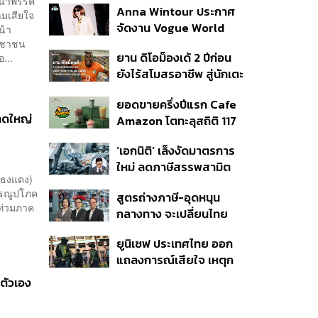
วหน้าพรรค
Anna Wintour ประกาศ
กระสุนอีกกว่า 30 นัด หาก
ามเสียใจ
จัดงาน Vogue World
ไม่จบชีวิตตัวเองอาจสูญ
น้า
2027 ที่ซานฟรานซิสโก
ระชาชน
เสียเพิ่ม
ยาน ดิโอม็องเด้ 2 ปีก่อน
...
ยังไร้สโมสรอาชีพ สู่นักเตะ
ค่าตัว 125 ล้านยูโร กับคำ
ยอดขายครึ่งปีแรก Cafe
สัญญาถึงน้องสาวผู้ล่วง
หาดใหญ่
Amazon โตทะลุสถิติ 117
ลับ
ล้านแก้ว หนุนธุรกิจไลฟ์
‘เอกนิติ’ เล็งงัดมาตรการ
สไตล์ OR โตต่อเนื่อง
ใหม่ ลดภาษีสรรพสามิต
 (ธงแดง)
หวังดึงผู้ผลิต EV มาตั้ง
ธารณูปโภค
สูตรถ่างภาษี-อุดหนุน
โรงงานในไทย
ท่วมภาค
กลางทาง จะเปลี่ยนไทย
จาก ‘ทางผ่าน’ เป็นฮับผลิต
ยูนิเซฟ ประเทศไทย ออก
EV ได้จริงหรือ?
แถลงการณ์เสียใจ เหตุก
ราดยิงที่เทพศิรินทร์
ตัวเอง
นนทบุรี ชี้โรงเรียนควรเป็น
พื้นที่ปลอดภัย