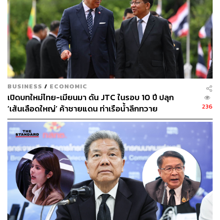
ABOUT THE AUTHOR
วาราดา ทองจำนงค์
Content Creator สำนักข่าว THE
STANDARD WEALTH
BUSINESS
/
ECONOMIC
เปิดบทใหม่ไทย-เมียนมา ดัน JTC ในรอบ 10 ปี ปลุก
236
‘เส้นเลือดใหญ่’ ค้าชายแดน ท่าเรือน้ำลึกทวาย