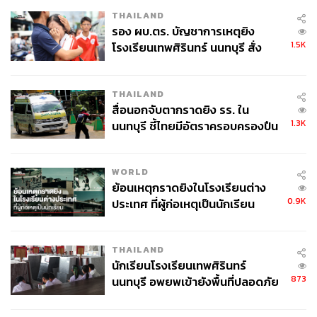
THAILAND
รอง ผบ.ตร. บัญชาการเหตุยิง
1.5K
โรงเรียนเทพศิรินทร์ นนทบุรี สั่ง
ค้นหา 2 รอบยืนยันไร้คนติดค้าง พบ
ศพปู่-ย่าที่บ้านพักผู้ก่อเหตุ
THAILAND
สื่อนอกจับตากราดยิง รร. ใน
1.3K
นนทบุรี ชี้ไทยมีอัตราครอบครองปืน
สูงในระดับต้นของภูมิภาค
WORLD
ย้อนเหตุกราดยิงในโรงเรียนต่าง
0.9K
ประเทศ ที่ผู้ก่อเหตุเป็นนักเรียน
THAILAND
นักเรียนโรงเรียนเทพศิรินทร์
873
นนทบุรี อพยพเข้ายังพื้นที่ปลอดภัย
ชั่วคราว หลังเหตุใช้อาวุธปืนภายใน
โรงเรียนคลี่คลาย