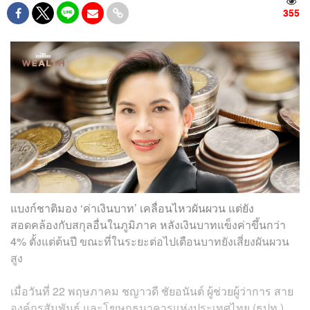
355
แบงก์ชาติมอง ‘ค่าเงินบาท’ เคลื่อนไหวผันผวน แต่ยัง
สอดคล้องกับสกุลอื่นในภูมิภาค หลังเงินบาทแข็งค่าขึ้นกว่า
4% ตั้งแต่ต้นปี ขณะที่ในระยะต่อไปเตือนบาทยังเสี่ยงผันผวน
สูง
เมื่อวันที่ 22 พฤษภาคม ชญาวดี ชัยอนันต์ ผู้ช่วยผู้ว่าการ สาย
องค์กรสัมพันธ์ และโฆษกธนาคารแห่งประเทศไทย (ธปท.)