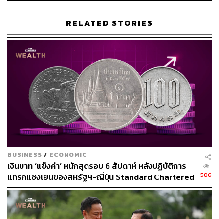
สามารถติดตาม THE STANDARD WEALTH
RELATED STORIES
ผ่านแอปพลิเคชันต่างๆ ที่คุณสะดวกหรือใช้งานอยู่แล้วได้เลย
TAGS:
ธนาคารแห่งประเทศไทย
เงินบาทแข็งค่า
ค่าเงินบาท
เงินเฟ้อ
ตลาดเงิน
BUSINESS
/
ECONOMIC
เงินบาท ‘แข็งค่า’ หนักสุดรอบ 6 สัปดาห์ หลังปฏิบัติการ
586
แทรกแซงเยนของสหรัฐฯ-ญี่ปุ่น Standard Chartered
เปิดเป้าสิ้นปีนี้จ่อแข็งต่อแตะ 32.50 บาทต่อดอลลาร์
355