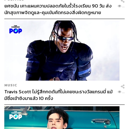
ยศชนัน เคาะแผนความปลอดภัยในรั้วโรงเรียน 90 วัน ส่ง
...
นักสุขภาพจิตดูแล-คุมเข้มคัดกรองสิ่งผิดกฎหมาย
MUSIC
Travis Scott ไม่รู้สึกกดดันที่ไม่เคยชนะรางวัลแกรมมี่ แม้
...
มีชื่อเข้าชิงมาแล้ว 10 ครั้ง