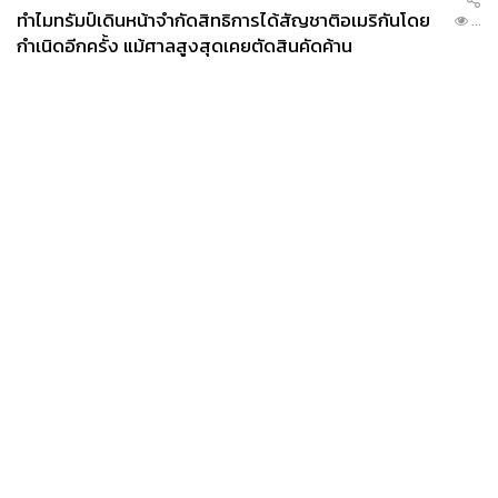
ทำไมทรัมป์เดินหน้าจำกัดสิทธิการได้สัญชาติอเมริกันโดย
...
กำเนิดอีกครั้ง แม้ศาลสูงสุดเคยตัดสินคัดค้าน
News
Wealth
Pop
Podcast
Video
Now
Opinion
Careers
Events
Privacy
About
Contact
Policy
FOR
ADVERTISING
MEMBERSHIP