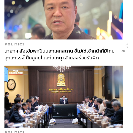
POLITICS
นายกฯ สั่งเข้มพกปืนนอกเคหสถาน ชี้ไม่ใช่เจ้าหน้าที่มีโทษ
...
อุกฉกรรจ์ ปืนถูกขโมยก่อเหตุ เจ้าของร่วมรับผิด
POLITICS