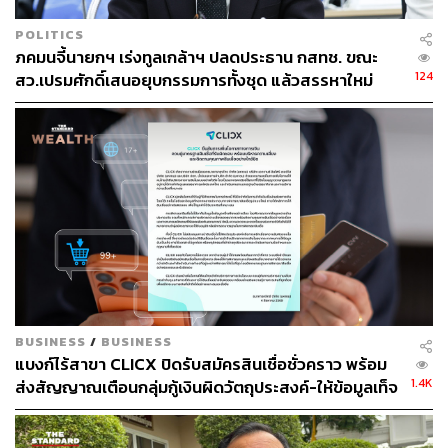
POLITICS
ภคมนจี้นายกฯ เร่งทูลเกล้าฯ ปลดประธาน กสทช. ขณะ
124
สว.เปรมศักดิ์เสนอยุบกรรมการทั้งชุด แล้วสรรหาใหม่
BUSINESS
/
BUSINESS
แบงก์ไร้สาขา CLICX ปิดรับสมัครสินเชื่อชั่วคราว พร้อม
1.4K
ส่งสัญญาณเตือนกลุ่มกู้เงินผิดวัตถุประสงค์-ให้ข้อมูลเท็จ
เตรียมดำเนินคดีเด็ดขาด