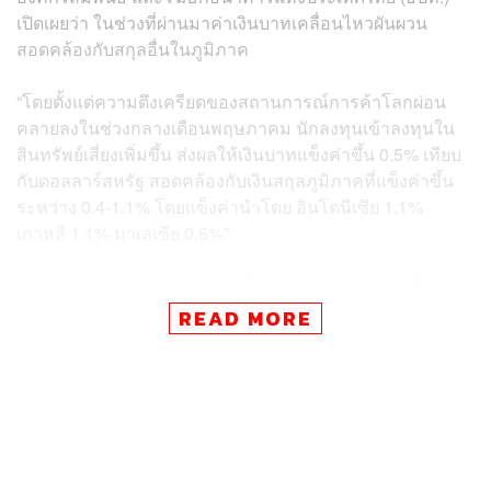
เปิดเผยว่า ในช่วงที่ผ่านมาค่าเงินบาทเคลื่อนไหวผันผวน
สอดคล้องกับสกุลอื่นในภูมิภาค
“โดยตั้งแต่ความตึงเครียดของสถานการณ์การค้าโลกผ่อน
คลายลงในช่วงกลางเดือนพฤษภาคม นักลงทุนเข้าลงทุนใน
สินทรัพย์เสี่ยงเพิ่มขึ้น ส่งผลให้เงินบาทแข็งค่าขึ้น 0.5% เทียบ
กับดอลลาร์สหรัฐ​ สอดคล้องกับเงินสกุลภูมิภาคที่แข็งค่าขึ้น
ระหว่าง 0.4-1.1% โดยแข็งค่านำโดย อินโดนีเซีย 1.1%
เกาหลี 1.1% มาเลเซีย 0.6%”
ชญาวดีกล่าวอีกว่า ในระยะต่อไป ค่าเงินภูมิภาค รวมถึงเงิน
บาทยังมีความเสี่ยงที่จะผันผวนสูง จากความไม่แน่นอนต่างๆ
READ MORE
ทั้งนโยบายการค้า และแนวโน้มการดำเนินนโยบายการเงิน
ของประเทศเศรษฐกิจหลัก
“โดย ธปท. ยังคงติดตามสถานการณ์การเคลื่อนไหวของค่า
เงินบาทอย่างใกล้ชิด ขณะที่ภาคเอกชนควรพิจารณาป้องกัน
ความเสี่ยงจากอัตราแลกเปลี่ยนอย่างสม่ำเสมอ เพื่อลดผลกระ