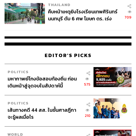
THAILAND
คืบหน้าเหตุยิงโรงเรียนเทพศิรินทร์
709
นนทบุรี ดับ 6 ศพ โฆษก ตร. เร่ง
สอบปมขโมยปืนปู่ก่อเหตุ
EDITOR'S PICKS
POLITICS
มหากาพย์โกงข้อสอบท้องถิ่น ก่อน
575
เดินหน้าสู่จุดจบในสัปดาห์นี้
POLITICS
เส้นทางคดี 44 สส. ในชั้นศาลฎีกา
210
จะรู้ผลเมื่อไร
WORLD