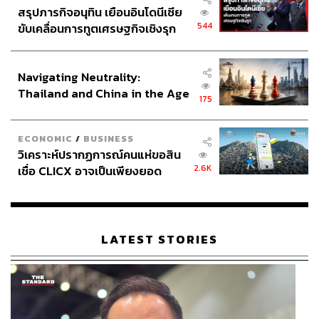
สรุปภารกิจอนุทิน เยือนอินโดนีเซีย
544
ขับเคลื่อนการทูตเศรษฐกิจเชิงรุก
ประกาศหุ้นส่วนยุทธศาสตร์ไทย –
อินโดนีเซีย
Navigating Neutrality:
Thailand and China in the Age
175
of a New Global Order
ECONOMIC
/
BUSINESS
วิเคราะห์ปรากฏการณ์คนแห่ขอสิน
2.6K
เชื่อ CLICX อาจเป็นเพียงยอด
ภูเขาน้ำแข็ง ของปัญหาหนี้ครัว
เรือนไทยที่ถูกซุกไว้
LATEST STORIES