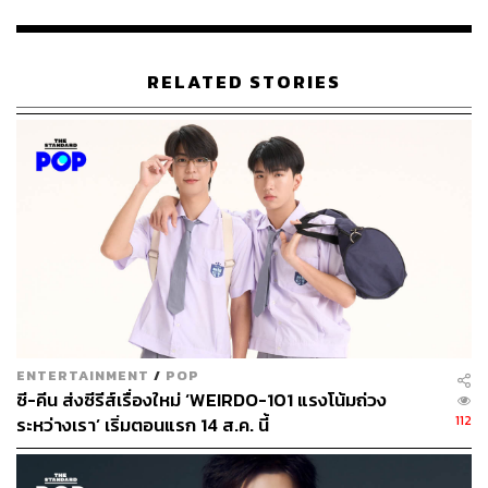
📢 งานนี้เข้าร่วมฟรี! ไม่มีค่าใช้จ่าย ลงทะเบียนที่
ticketmelon.com ›
RELATED STORIES
TAGS:
Workshop
GMMTV
Salmon House
มหาวิทยาลัยเชียงใหม่
อาชีพ
ภาคเหนือ
Creator
ทักษะ
ENTERTAINMENT
/
POP
90
ซี-คีน ส่งซีรีส์เรื่องใหม่ ‘WEIRDO-101 แรงโน้มถ่วง
112
ระหว่างเรา’ เริ่มตอนแรก 14 ส.ค. นี้
ABOUT THE AUTHOR