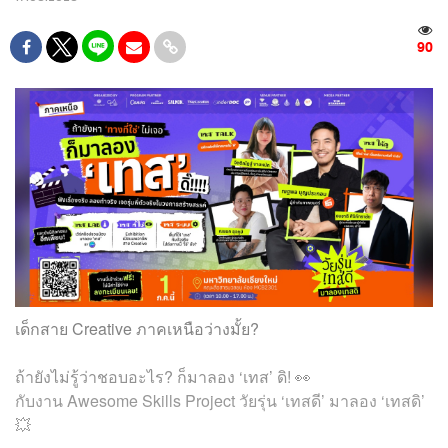
90
เด็กสาย Creative ภาคเหนือว่างมั้ย?
ถ้ายังไม่รู้ว่าชอบอะไร? ก็มาลอง ‘เทส’ ดิ! 👀
กับงาน Awesome Skills Project วัยรุ่น ‘เทสดี’ มาลอง ‘เทสดิ’
💥