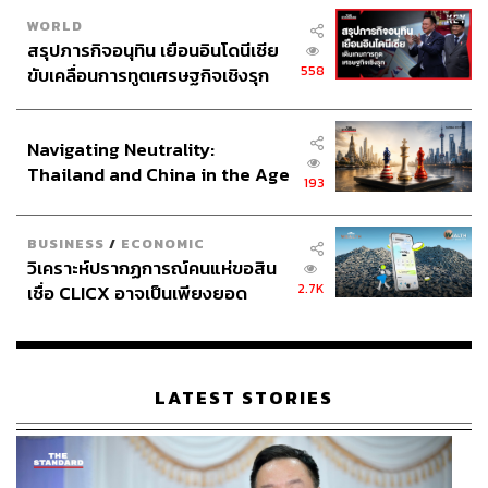
WORLD
สรุปภารกิจอนุทิน เยือนอินโดนีเซีย
558
ขับเคลื่อนการทูตเศรษฐกิจเชิงรุก
ประกาศหุ้นส่วนยุทธศาสตร์ไทย –
อินโดนีเซีย
Navigating Neutrality:
Thailand and China in the Age
193
of a New Global Order
BUSINESS
/
ECONOMIC
วิเคราะห์ปรากฏการณ์คนแห่ขอสิน
2.7K
เชื่อ CLICX อาจเป็นเพียงยอด
ภูเขาน้ำแข็ง ของปัญหาหนี้ครัว
เรือนไทยที่ถูกซุกไว้
LATEST STORIES