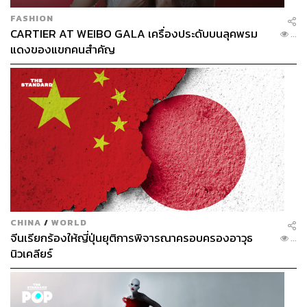
FASHION
CARTIER AT WEIBO GALA เครื่องประดับบนลุคพรม
...
แดงของแขกคนสำคัญ
CHINA
/
WORLD
จีนเรียกร้องให้ญี่ปุ่นยุติการพิจารณาครอบครองอาวุธ
...
นิวเคลียร์