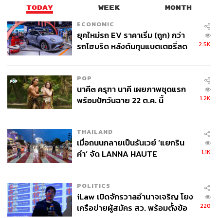
TODAY
WEEK
MONTH
ECONOMIC
ยุคใหม่รถ EV ราคาเริ่ม (ถูก) กว่า
2.5K
รถไฮบริด หลังต้นทุนแบตเตอรี่ลด
ลง - จีนแห่บุกตลาดเกิดใหม่
POP
นาคี๓ ครุฑา นาคี เผยภาพชุดแรก
1.2K
พร้อมปักวันฉาย 22 ต.ค. นี้
THAILAND
เมื่อถนนกลายเป็นรันเวย์ ‘แยกริน
1.1K
คำ’ จัด LANNA HAUTE
COUTURE กลางสายฝน
POLITICS
iLaw เปิดจักรวาลอำนาจเจริญ โยง
220
เครือข่ายผู้สมัคร สว. พร้อมตั้งข้อ