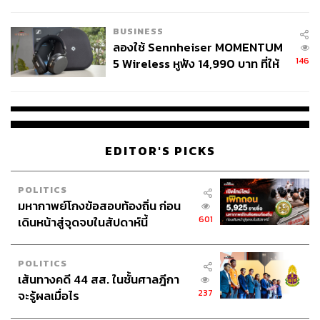
สังเกตลงสมัครตรงคุณสมบัติหรือ
ไม่
BUSINESS
ลองใช้ Sennheiser MOMENTUM
146
5 Wireless หูฟัง 14,990 บาท ที่ให้
ผู้ใช้ถอดเปลี่ยนแบตเองได้ ก่อนกฎ
EU บังคับปีหน้า
EDITOR'S PICKS
POLITICS
มหากาพย์โกงข้อสอบท้องถิ่น ก่อน
601
เดินหน้าสู่จุดจบในสัปดาห์นี้
POLITICS
เส้นทางคดี 44 สส. ในชั้นศาลฎีกา
237
จะรู้ผลเมื่อไร