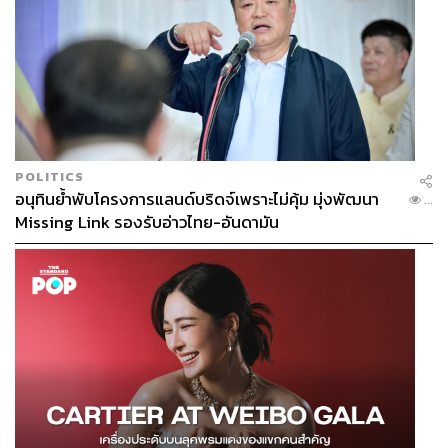
POLITICS
อนุทินย้ำพับโครงการแลนด์บริดจ์เพราะไม่คุ้ม มุ่งพัฒนา
...
Missing Link รองรับอ่าวไทย-อันดามัน