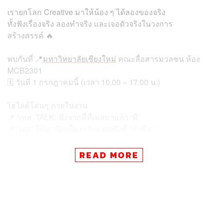
เรายกโลก Creative มาให้น้อง ๆ ได้ลองของจริง
ทั้งฟังเรื่องจริง ลองทำจริง และเจอตัวจริงในวงการ
สร้างสรรค์ 🔥
พบกันที่ 📍
มหาวิทยาลัยเชียงใหม่
คณะสื่อสารมวลชน ห้อง
MCB2301
🗓️ วันที่ 1 กรกฎาคมนี้ (เวลา 10.00 – 17.00 น.)
ไฮไลต์โดนๆ ภายในงาน
📌 ‘เทส’ TALK: ฟังจากพี่ที่เทสมาแล้ว “ดี”
📌 ‘เทส’ ให้ดู: เปิดเบื้องหลังงานจริงที่ “ทำถึง”
📌 ‘เทส’ ที่ใช่: Exhibition เปิดแมพอาชีพสาย Creative
📌 ‘เทส’ ระบบ: คุยกับตัวจริง ว่าเส้นทางนี้ “ใช่” ยัง?
READ MORE
และ ☄️ ‘เทส’ LAB: Workshop สุดพิเศษจาก Canva Thailand
🎨
ชวนน้องมาลอง ‘เทส’ สกิลจริง ฝึกใช้เครื่องมือ ฝึกออกแบบ
เพื่อทดลองเปลี่ยนไอเดียให้กลายเป็นงานสร้างสรรค์แบบจับ