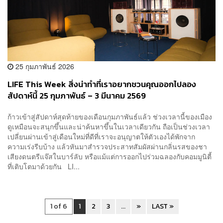
25 กุมภาพันธ์ 2026
LIFE This Week สิ่งน่าทำที่เราอยากชวนคุณออกไปลอง
สัปดาห์นี้ 25 กุมภาพันธ์ – 3 มีนาคม 2569
ก้าวเข้าสู่สัปดาห์สุดท้ายของเดือนกุมภาพันธ์แล้ว ช่วงเวลานี้ของเมือง
ดูเหมือนจะสนุกขึ้นและน่าค้นหาขึ้นในเวลาเดียวกัน ถือเป็นช่วงเวลา
เปลี่ยนผ่านเข้าสู่เดือนใหม่ที่ดีที่เราจะอนุญาตให้ตัวเองได้พักจาก
ความเร่งรีบบ้าง แล้วหันมาสำรวจประสาทสัมผัสผ่านกลิ่นรสของชา
เสียงดนตรีแจ๊สในบาร์ลับ หรือแม้แต่การออกไปร่วมฉลองกับคอมมูนิตี้
ที่เติบโตมาด้วยกัน LI...
1 of 6
1
2
3
...
»
LAST »