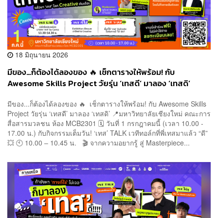
18 มิถุนายน 2026
มีของ…ก็ต้องได้ลองของ 🔥 เช็กตารางให้พร้อม! กับ
Awesome Skills Project วัยรุ่น ‘เทสดี’ มาลอง ‘เทสดิ’
มีของ...ก็ต้องได้ลองของ 🔥 เช็กตารางให้พร้อม! กับ Awesome Skills
Project วัยรุ่น ‘เทสดี’ มาลอง ‘เทสดิ’ 📍มหาวิทยาลัยเชียงใหม่ คณะการ
สื่อสารมวลชน ห้อง MCB2301 🗓️ วันที่ 1 กรกฎาคมนี้ (เวลา 10.00 -
17.00 น.) กับกิจกรรมเต็มวัน! ‘เทส’ TALK เวทีทอล์กที่พี่เทสมาแล้ว “ดี”
💥 🕙 10.00 – 10.45 น. 🎬 จากความอยากรู้ สู่ Masterpiece...