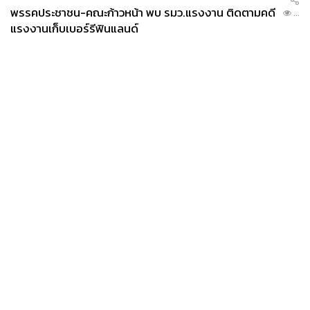
พรรคประชาชน-คณะก้าวหน้า พบ รมว.แรงงาน ติดตามคดี
...
แรงงานเก็บเบอร์รีฟินแลนด์
News
Wealth
Pop
Podcast
Video
Now
Opinion
Careers
Events
Privacy
About
Contact
Policy
FOR
ADVERTISING
MEMBERSHIP