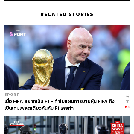
กว่าคาด หลังภาคธุรกิจฟื้นตัวแข็งแกร่ง
Dow Jones ร่วงตลอดเดือนกันยายนกว่า 9% ทำระดับต่
RELATED STORIES
ำสุดในรอบเกือบ 2 ปี พิษเงินเฟ้อพุ่ง-ดอกเบี้ยสูง ฉุดเศร
ษฐกิจถดถอย
พิสูจน์อักษร: วรรษมล สิงหโกมล
อ้างอิง:
https://www.bbc.com/news/business-56775991
สามารถติดตาม THE STANDARD WEALTH
ผ่านแอปพลิเคชันต่างๆ ที่คุณสะดวกหรือใช้งานอยู่แล้วได้เลย
SPORT
เมื่อ FIFA อยากเป็น F1 – ทำไมแผนการขายหุ้น FIFA ถึง
64
เป็นเทมเพลตเดียวกันกับ F1 เคยทำ
TAGS:
Archegos
มอร์แกน สแตนเลย์
ตลาดหุ้น
หุ้น
Morgan Stanley