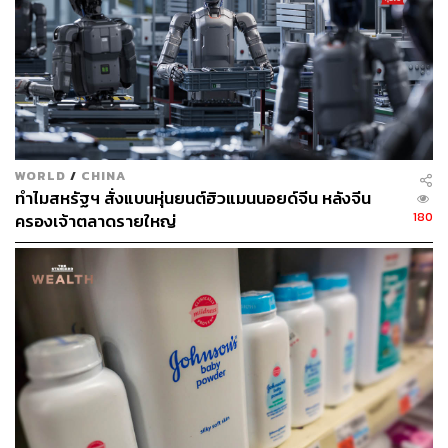
243
WORLD
/
CHINA
ทำไมสหรัฐฯ สั่งแบนหุ่นยนต์ฮิวแมนนอยด์จีน หลังจีน
ABOUT THE AUTHOR
180
ครองเจ้าตลาดรายใหญ่
THE STANDARD WEALTH
สำนักข่าวเศรษฐกิจ ธุรกิจ และการลงทุน โดย
ทีมข่าว THE STANDARD