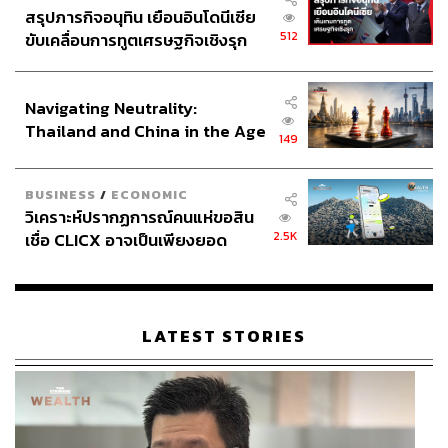
สรุปภารกิจอนุทิน เยือนอินโดนีเซีย
512
ขับเคลื่อนการทูตเศรษฐกิจเชิงรุก
ประกาศหุ้นส่วนยุทธศาสตร์ไทย –
อินโดนีเซีย
Navigating Neutrality:
Thailand and China in the Age
149
of a New Global Order
BUSINESS
/
ECONOMIC
วิเคราะห์ปรากฏการณ์คนแห่ขอสิน
2.5K
เชื่อ CLICX อาจเป็นเพียงยอด
ภูเขาน้ำแข็ง ของปัญหาหนี้ครัว
เรือนไทยที่ถูกซุกไว้
LATEST STORIES