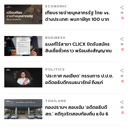
ECONOMIC
เทียบรายจ่ายบุคลากรรัฐ ไทย vs.
0
ต่างประเทศ: พบภาษีทุก 100 บาท
ของคนไทยใช้ไปกับข้าราชการเฉียด
40 บาท
BUSINESS
แบงก์ไร้สาขา CLICX ปิดรับสมัคร
0
สินเชื่อชั่วคราว พร้อมส่งสัญญาณ
เตือนกลุ่มกู้เงินผิดวัตถุประสงค์-ให้
ข้อมูลเท็จ เตรียมดำเนินคดีเด็ดขาด
POLITICS
‘ประภาศ คงเอียด’ กรรมการ ป.ป.ช.
0
อดีตอธิบดีกรมธนารักษ์ ถึงแก่
อนิจกรรม
THAILAND
กองปราบฯ สอบเข้ม ‘อดีตอธิบดี
0
สถ.’ คดีทุจริตสอบท้องถิ่น แจ้ง 6
ข้อหาหนัก จ่อชง ป.ป.ช. 12 ส.ค. นี้