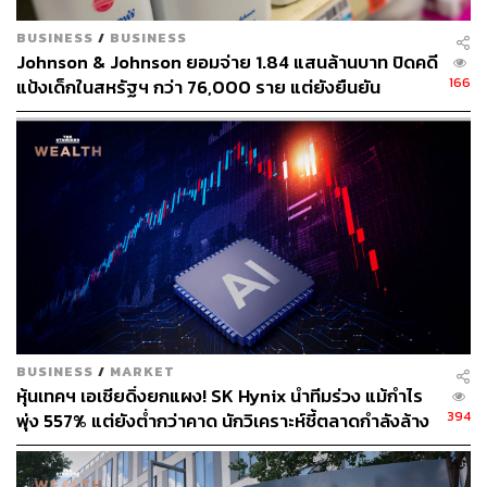
BUSINESS
/
BUSINESS
Johnson & Johnson ยอมจ่าย 1.84 แสนล้านบาท ปิดคดี
166
แป้งเด็กในสหรัฐฯ กว่า 76,000 ราย แต่ยังยืนยัน
ผลิตภัณฑ์ไม่ก่อมะเร็ง
BUSINESS
/
MARKET
หุ้นเทคฯ เอเชียดิ่งยกแผง! SK Hynix นำทีมร่วง แม้กำไร
394
พุ่ง 557% แต่ยังต่ำกว่าคาด นักวิเคราะห์ชี้ตลาดกำลังล้าง
‘ฟองสบู่’ AI