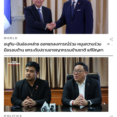
WORLD
อนุทิน-มินอ่องหล่าย ออกแถลงการณ์ร่วม หนุนความร่วม
...
มือรอบด้าน ยกระดับปราบอาชญากรรมข้ามชาติ แก้ปัญหา
หมอกควัน-มลพิษทางน้ำ
POLITICS