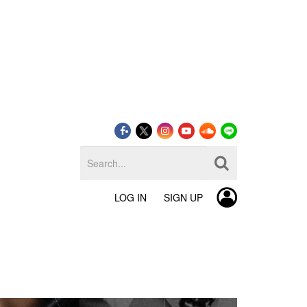
LOG IN
SIGN UP