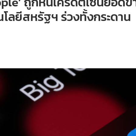
pple’ ถูกหั่นเครดิตเซ่นยอด
คโนโลยีสหรัฐฯ ร่วงทั้งกระดาน