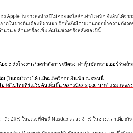
อง Apple ในช่วงส่งท้ายปีไม่ค่อยสดใสสักเท่าไรหนัก ยืนยันได้จา
องตลาดในช่วงต้นเดือนที่ผ่านมา อีกทั้งยังมีรายงานตอกย้ำความกังว
นวน 6 ล้านเครื่องเพิ่มเติมในช่วงครึ่งหลังของปีนี้
ด Apple สั่งโรงงาน ‘ลดกำลังการผลิตลง’ ทำหุ้นซัพพลายเออร์ร่วงถ้
(ในอเมริกา) ได้ แม้จะเกิดวิกฤตเงินเฟ้อ ณ ตอนนี้
ม่ใช่ในไทยที่รุ่นเริ่มต้นเพิ่มขึ้น ‘อย่างน้อย 2,000 บาท’ แถมแพงกว่
ี 2021 ถึง 20% ในขณะที่ดัชนี Nasdaq ลดลง 31% ในช่วงเวลาเดียวกัน
ตลาดอย่าง Microsoft ปิดตลาดปรับตัวลดลงประมาณ 1.5% ซึ่งยังคง