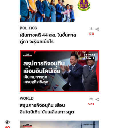
POLITICS
178
เส้นทางคดี 44 สส. ในชั้นศาล
ฎีกา จะรู้ผลเมื่อไร
WORLD
523
สรุปภารกิจอนุทิน เยือน
อินโดนีเซีย ขับเคลื่อนการทูต
เศรษฐกิจเชิงรุก ประกาศหุ้น
ส่วนยุทธศาสตร์ไทย –