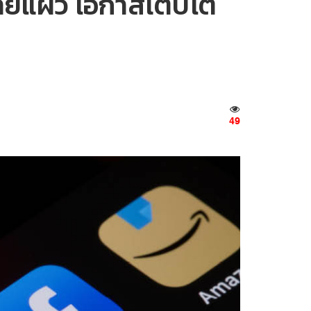
ขายแผ่ว โอกาสเติบโต
49