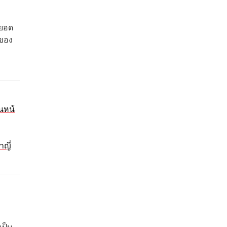
กยอด
ลของ
วนหน้
าญี่
เป็น