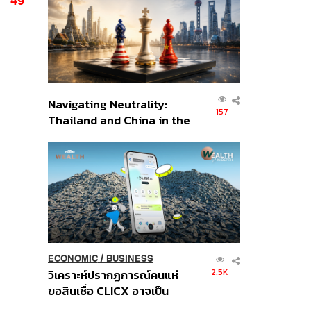
49
อินโดนีเซีย
Navigating Neutrality:
157
Thailand and China in the
Age of a New Global
Order
ECONOMIC
/
BUSINESS
2.5K
วิเคราะห์ปรากฏการณ์คนแห่
ขอสินเชื่อ CLICX อาจเป็น
เพียงยอดภูเขาน้ำแข็ง ของ