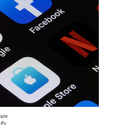
pple
ะดับ