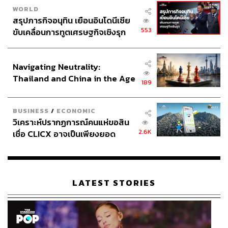
WORLD
สรุปภารกิจอนุทิน เยือนอินโดนีเซีย
553
ขับเคลื่อนการทูตเศรษฐกิจเชิงรุก
ประกาศหุ้นส่วนยุทธศาสตร์ไทย –
อินโดนีเซีย
Navigating Neutrality:
Thailand and China in the Age
189
of a New Global Order
BUSINESS
/
ECONOMIC
วิเคราะห์ปรากฏการณ์คนแห่ขอสิน
2.6K
เชื่อ CLICX อาจเป็นเพียงยอด
ภูเขาน้ำแข็ง ของปัญหาหนี้ครัว
เรือนไทยที่ถูกซุกไว้
LATEST STORIES