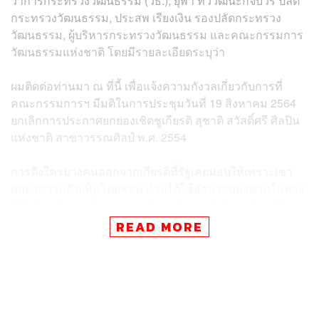
ว่าการกระทรวงวัฒนธรรม (วธ.), ยุพา ทวีวัฒนะกิจบวร ปลัด
กระทรวงวัฒนธรรม, ประสพ เรียงเงิน รองปลัดกระทรวง
วัฒนธรรม, ผู้บริหารกระทรวงวัฒนธรรม และคณะกรรมการ
วัฒนธรรมแห่งชาติ โดยมีรายละเอียดระบุว่า
ผมติดต่อท่านมา ณ ที่นี้ เพื่อแจ้งความกังวลเกี่ยวกับการที่
คณะกรรมการฯ มีมติในการประชุมวันที่ 19 สิงหาคม 2564
ยกเลิกการประกาศยกย่องเชิดชูเกียรติ สุชาติ สวัสดิ์ศรี ศิลปิน
แห่งชาติ สาขาวรรณศิลป์ พ.ศ. 2554
การดึงใครบางคนออกจากเกียรติที่รัฐเคยมอบให้เพราะเขา
แสดงความคิดเห็นโดยชอบ ท่านได้ใช้อำนาจของท่านในทาง
ที่ขัดกับหลักการพื้นฐานของสังคมประชาธิปไตย ท่านปฏิเสธ
สิทธิของบุคคลที่จะคิดต่างโดยปราศจากการข่มขู่จากรัฐ เป็น
READ MORE
แบบอย่างของการเกื้อหนุนการกำจัดหรือลงโทษผู้ที่เห็นต่าง
ซึ่งนำไปสู่สงครามระหว่างประชาชนด้วยกันเอง ทำให้ความ
มั่นคงในชาติสั่นคลอน มติของท่านสร้างบรรยากาศแห่ง
ความกลัวซึ่งไม่ต่างจากรูปแบบการควบคุมความคิด
ประชาชนของรัฐเผด็จการในหลายประเทศ