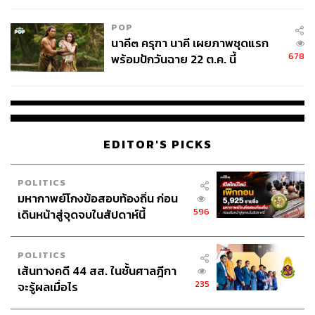
POP
นาคี๓ ครุฑา นาคี เผยภาพชุดแรก
678
พร้อมปักวันฉาย 22 ต.ค. นี้
EDITOR'S PICKS
POLITICS
มหากาพย์โกงข้อสอบท้องถิ่น ก่อน
596
เดินหน้าสู่จุดจบในสัปดาห์นี้
POLITICS
เส้นทางคดี 44 สส. ในชั้นศาลฎีกา
235
จะรู้ผลเมื่อไร