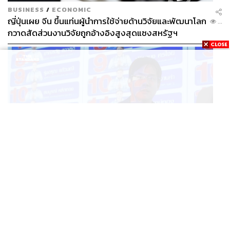
BUSINESS
/
ECONOMIC
ญี่ปุ่นเผย จีน ขึ้นแท่นผู้นำการใช้จ่ายด้านวิจัยและพัฒนาโลก
...
กวาดสัดส่วนงานวิจัยถูกอ้างอิงสูงสุดแซงสหรัฐฯ
POLITICS
iLaw เปิดจักรวาลอำนาจเจริญ โยงเครือข่ายผู้สมัคร สว.
...
พร้อมตั้งข้อสังเกตลงสมัครตรงคุณสมบัติหรือไม่