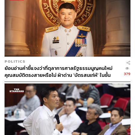
58
ABOUT THE AUTHOR
POLITICS
THE STANDARD TEAM
ย้อนอ่านคำชี้แจงว่าที่ตุลาการศาลรัฐธรรมนูญคนใหม่
กองบรรณาธิการ THE STANDARD
379
คุณสมบัติตรงสายหรือไม่ ฝ่าด่าน ‘บัตรสนเท่ห์’ ในชั้น
สรรหา