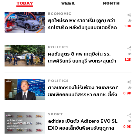
TODAY
WEEK
MONTH
ECONOMIC
ยุคใหม่รถ EV ราคาเริ่ม (ถูก) กว่า
1.8K
รถไฮบริด หลังต้นทุนแบตเตอรี่ลด
ลง - จีนแห่บุกตลาดเกิดใหม่
POLITICS
ผลชันสูตร 8 ศพ เหตุยิงใน รร.
1.2K
เทพศิรินทร์ นนทบุรี พบกระสุนเข้า
จุดสำคัญ ‘ศีรษะ-หน้าอก’ ครูถูกยิง
4 นัด จากระยะไกล
POLITICS
ศาลปกครองไม่รับฟ้อง ‘หมอสรณ’
0.9K
ขอเพิกถอนมติสรรหา กสทช. ชี้ยัง
ไม่ใช่ผู้เดือดร้อนเสียหาย
SPORT
adidas เปิดตัว Adizero EVO SL
0.9K
EXO คอลเล็กชันพิเศษรับฤดูกาล
College Football