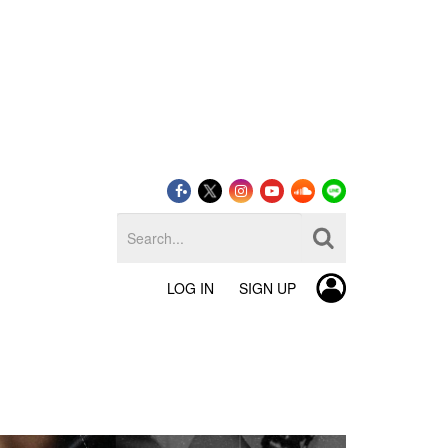
LOG IN
SIGN UP