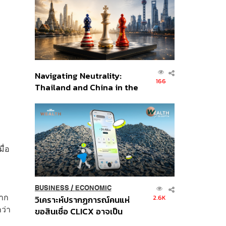
อินโดนีเซีย
Navigating Neutrality:
166
Thailand and China in the
Age of a New Global
Order
ื่อ
ก
BUSINESS
/
ECONOMIC
มาก
2.6K
วิเคราะห์ปรากฏการณ์คนแห่
ว่า
ขอสินเชื่อ CLICX อาจเป็น
เพียงยอดภูเขาน้ำแข็ง ของ