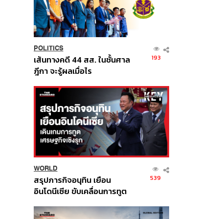
POLITICS
193
เส้นทางคดี 44 สส. ในชั้นศาล
ฎีกา จะรู้ผลเมื่อไร
WORLD
539
สรุปภารกิจอนุทิน เยือน
อินโดนีเซีย ขับเคลื่อนการทูต
เศรษฐกิจเชิงรุก ประกาศหุ้น
ส่วนยุทธศาสตร์ไทย –