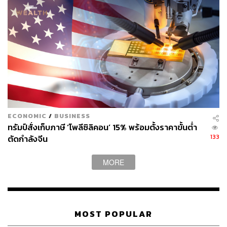
ฮอลลีวู้ด (ไทยแลนด์)
ตุ้ย-ธีรภัทร์ สัจจกุล
อาร์ตี้-ธนฉัตร ดุลยฉัตร
ภาพยนตร์
ปู-วิทยา ปานศรีงาม
ลำไย ไหทองคำ
วันใหม่ ฉัตรบริรักษ์
ECONOMIC
/
BUSINESS
604
ทรัมป์สั่งเก็บภาษี ‘โพลีซิลิคอน’ 15% พร้อมตั้งราคาขั้นต่ำ
133
ตัดกำลังจีน
ABOUT THE AUTHOR
MORE
สุพัฒน์ ศิวะพรพันธ์
Content Creator ผู้หลงใหลในทุกศาสตร์และ
วัฒนธรรมของประเทศญี่ปุ่น
MOST POPULAR