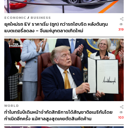
แสดงแนวหน้าชาวจีน ได้แก่ Ren Youxuan, Su Qiucheng,
Zang Jinsheng และ Xu Qian
ECONOMIC
/
BUSINESS
ยุคใหม่รถ EV ราคาเริ่ม (ถูก) กว่ารถไฮบริด หลังต้นทุน
รับชมตัวอย่างได้ที่นี่
319
แบตเตอรี่ลดลง – จีนแห่บุกตลาดเกิดใหม่
WORLD
ทำไมทรัมป์เดินหน้าจำกัดสิทธิการได้สัญชาติอเมริกันโดย
TAGS:
China
Ren Youxuan
Su Qiucheng
ออม-สุชาร์ มานะยิ่ง
Zang Jinsheng
การร่วมทุน
103
กำเนิดอีกครั้ง แม้ศาลสูงสุดเคยตัดสินคัดค้าน
Xu Qian
อี๊ด โปงลางสะออน
The Lake บึงกาฬ