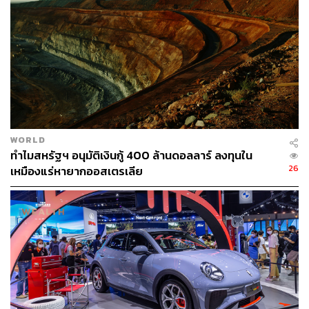
WORLD
ทำไมสหรัฐฯ อนุมัติเงินกู้ 400 ล้านดอลลาร์ ลงทุนใน
26
และนอกจากเจ้าสัตว์ประหลาดยักษ์ที่เป็นตัวเอกของเรื่อง
เหมืองแร่หายากออสเตรเลีย
ภาพยนตร์ยังคับคั่งไปด้วยทีมนักแสดงมากฝีมือมาร่วม
ถ่ายทอดเรื่องราว นำโดย ตุ้ย-ธีรภัทร์ สัจจกุล จาก
แฟน
เดย์..แฟนกันแค่วันเดียว
(2559), ออม-สุชาร์ มานะยิ่ง จากซี
รีส์
Bangkok Breaking มหานคร เมืองลวง
(2564), อาร์ตี้-ธน
ฉัตร ดุลยฉัตร จาก
บุญชู จะอยู่ในใจเสมอ
(2553), ลำไย ไห
ทองคำ จาก
ฮักเถิดเทิง
(2563), ปู-วิทยา ปานศรีงาม จาก
ไม่มี
สมุยสำหรับเธอ
(2561), อี๊ด โปงลางสะออน จาก
มือปืน โลก/
พระ/จัน 2
(2563) และ วันใหม่ ฉัตรบริรักษ์ เสริมทัพด้วยนัก