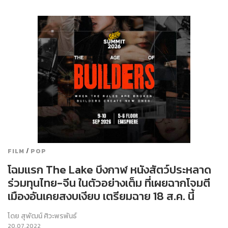
/
FILM
POP
โฉมแรก The Lake บึงกาฬ หนังสัตว์ประหลาด
ร่วมทุนไทย-จีน ในตัวอย่างเต็ม ที่เผยฉากโจมตี
เมืองอันเคยสงบเงียบ เตรียมฉาย 18 ส.ค. นี้
โดย
สุพัฒน์ ศิวะพรพันธ์
20.07.2022