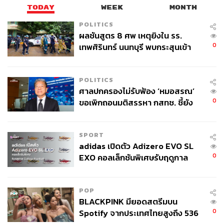
TODAY
WEEK
MONTH
POLITICS
ผลชันสูตร 8 ศพ เหตุยิงใน รร.
0
เทพศิรินทร์ นนทบุรี พบกระสุนเข้า
จุดสำคัญ ‘ศีรษะ-หน้าอก’ ครูถูกยิง
4 นัด จากระยะไกล
POLITICS
ศาลปกครองไม่รับฟ้อง ‘หมอสรณ’
0
ขอเพิกถอนมติสรรหา กสทช. ชี้ยัง
ไม่ใช่ผู้เดือดร้อนเสียหาย
SPORT
adidas เปิดตัว Adizero EVO SL
0
EXO คอลเล็กชันพิเศษรับฤดูกาล
College Football
POP
BLACKPINK มียอดสตรีมบน
0
Spotify จากประเทศไทยสูงถึง 536