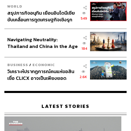
WORLD
สรุปภารกิจอนุทิน เยือนอินโดนีเซีย
549
ขับเคลื่อนการทูตเศรษฐกิจเชิงรุก
ประกาศหุ้นส่วนยุทธศาสตร์ไทย –
อินโดนีเซีย
Navigating Neutrality:
Thailand and China in the Age
184
of a New Global Order
BUSINESS
/
ECONOMIC
วิเคราะห์ปรากฏการณ์คนแห่ขอสิน
2.6K
เชื่อ CLICX อาจเป็นเพียงยอด
ภูเขาน้ำแข็ง ของปัญหาหนี้ครัว
เรือนไทยที่ถูกซุกไว้
LATEST STORIES