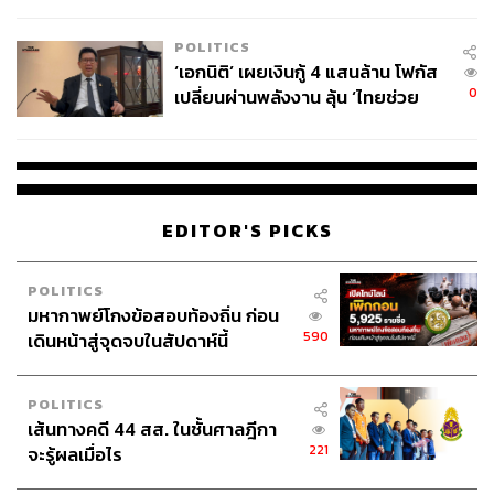
ล้านครั้ง ตลอด 10 ปีที่ผ่านมา
POLITICS
‘เอกนิติ’ เผยเงินกู้ 4 แสนล้าน โฟกัส
0
เปลี่ยนผ่านพลังงาน ลุ้น ‘ไทยช่วย
ไทยพลัส’ เฟส 2 รอประเมินความ
เหมาะสม
EDITOR'S PICKS
POLITICS
มหากาพย์โกงข้อสอบท้องถิ่น ก่อน
590
เดินหน้าสู่จุดจบในสัปดาห์นี้
POLITICS
เส้นทางคดี 44 สส. ในชั้นศาลฎีกา
221
จะรู้ผลเมื่อไร