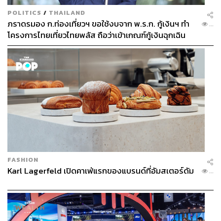
POLITICS
/
THAILAND
ภราดรมอง ก.ท่องเที่ยวฯ ขอใช้งบจาก พ.ร.ก. กู้เงินฯ ทำ
...
โครงการไทยเที่ยวไทยพลัส ถือว่าเข้าเกณฑ์กู้เงินฉุกเฉิน
FASHION
Karl Lagerfeld เปิดคาเฟ่แรกของแบรนด์ที่อัมสเตอร์ดัม
...