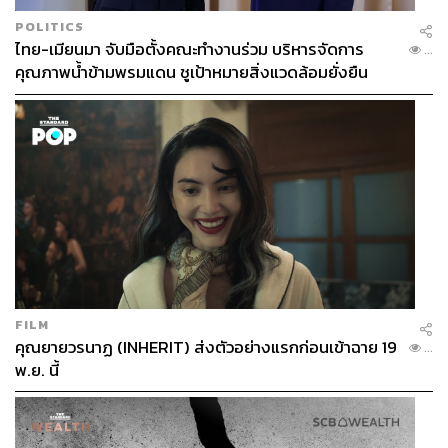
POLITICS
ไทย-เมียนมา จับมือตั้งคณะทำงานร่วม บริหารจัดการ
...
คุณภาพน้ำข้ามพรมแดน ชูเป้าหมายสิ่งแวดล้อมยั่งยืน
FILM
คุณยายวรนาฏ (INHERIT) ส่งตัวอย่างแรกก่อนเข้าฉาย 19
...
พ.ย. นี้