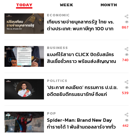
TODAY
WEEK
MONTH
ECONOMIC
เทียบรายจ่ายบุคลากรรัฐ ไทย vs.
867
ต่างประเทศ: พบภาษีทุก 100 บาท
ของคนไทยใช้ไปกับข้าราชการเฉียด
40 บาท
BUSINESS
แบงก์ไร้สาขา CLICX ปิดรับสมัคร
740
สินเชื่อชั่วคราว พร้อมส่งสัญญาณ
เตือนกลุ่มกู้เงินผิดวัตถุประสงค์-ให้
ข้อมูลเท็จ เตรียมดำเนินคดีเด็ดขาด
POLITICS
‘ประภาศ คงเอียด’ กรรมการ ป.ป.ช.
539
อดีตอธิบดีกรมธนารักษ์ ถึงแก่
อนิจกรรม
POP
Spider-Man: Brand New Day
442
ทำรายได้ 1 พันล้านดอลลาร์จากทั่ว