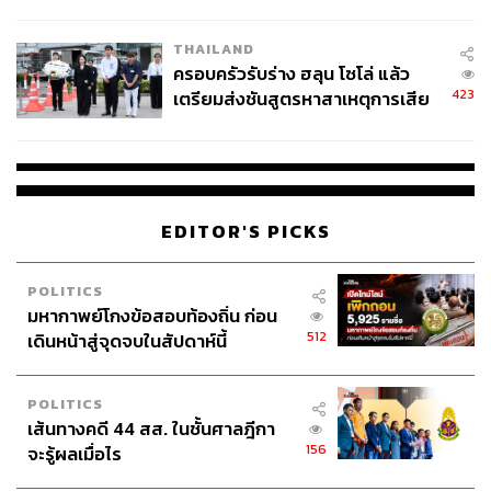
โลกภายใน 6 วัน
THAILAND
ครอบครัวรับร่าง ฮลุน โซโล่ แล้ว
423
เตรียมส่งชันสูตรหาสาเหตุการเสีย
ชีวิต
EDITOR'S PICKS
POLITICS
มหากาพย์โกงข้อสอบท้องถิ่น ก่อน
512
เดินหน้าสู่จุดจบในสัปดาห์นี้
POLITICS
เส้นทางคดี 44 สส. ในชั้นศาลฎีกา
156
จะรู้ผลเมื่อไร