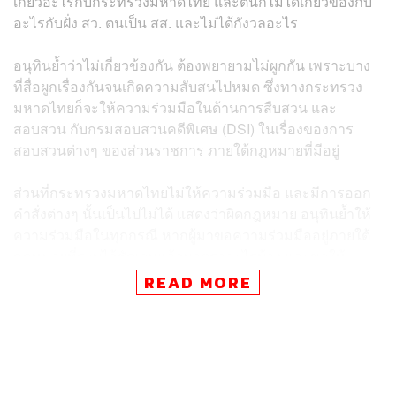
เกี่ยวอะไรกับกระทรวงมหาดไทย และตนก็ไม่ได้เกี่ยวข้องกับ
อะไรกับฝั่ง สว. ตนเป็น สส. และไม่ได้กังวลอะไร
อนุทินย้ำว่าไม่เกี่ยวข้องกัน ต้องพยายามไม่ผูกกัน เพราะบาง
ที่สื่อผูกเรื่องกันจนเกิดความสับสนไปหมด ซึ่งทางกระทรวง
มหาดไทยก็จะให้ความร่วมมือในด้านการสืบสวน และ
สอบสวน กับกรมสอบสวนคดีพิเศษ (DSI) ในเรื่องของการ
สอบสวนต่างๆ ของส่วนราชการ ภายใต้กฎหมายที่มีอยู่
ส่วนที่กระทรวงมหาดไทยไม่ให้ความร่วมมือ และมีการออก
คำสั่งต่างๆ นั้นเป็นไปไม่ได้ แสดงว่าผิดกฎหมาย อนุทินย้ำให้
ความร่วมมือในทุกกรณี หากผู้มาขอความร่วมมืออยู่ภายใต้
กฎหมายที่ระบุไว้ชัดเจนแล้วมาตราอะไรบ้าง และขอให้
สื่อมวลชนเสนอข่าวให้ถูกต้องด้วย อย่างเมื่อวานนี้ (6
READ MORE
พฤษภาคม) ก็มีความพยายามจะทำให้มีการชนกันระหว่าง
กระทรวงมหาดไทย และกระทรวงยุติธรรม มันไม่มีตรงไหน
ที่มีความขัดแย้งกันเลย
สื่อไปพาดหัวว่า “ท่านรัฐมนตรีกระทรวงยุติธรรมจะฟันผู้ว่า