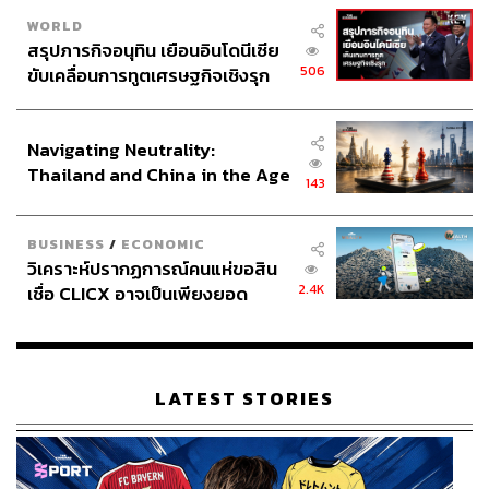
WORLD
สรุปภารกิจอนุทิน เยือนอินโดนีเซีย
506
ขับเคลื่อนการทูตเศรษฐกิจเชิงรุก
ประกาศหุ้นส่วนยุทธศาสตร์ไทย –
อินโดนีเซีย
Navigating Neutrality:
Thailand and China in the Age
143
of a New Global Order
BUSINESS
/
ECONOMIC
วิเคราะห์ปรากฏการณ์คนแห่ขอสิน
2.4K
เชื่อ CLICX อาจเป็นเพียงยอด
ภูเขาน้ำแข็ง ของปัญหาหนี้ครัว
เรือนไทยที่ถูกซุกไว้
LATEST STORIES