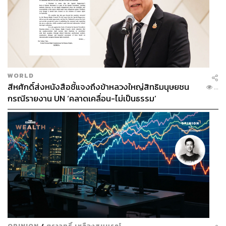
WORLD
สีหศักดิ์ส่งหนังสือชี้แจงถึงข้าหลวงใหญ่สิทธิมนุษยชน
...
กรณีรายงาน UN ‘คลาดเคลื่อน-ไม่เป็นธรรม’
OPINION
/
ตราวุทธิ์ เหลืองสมบูรณ์