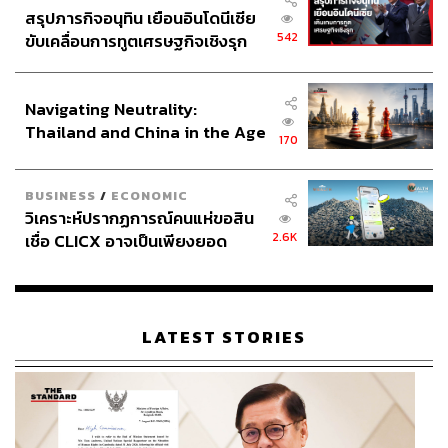
สรุปภารกิจอนุทิน เยือนอินโดนีเซีย
542
ขับเคลื่อนการทูตเศรษฐกิจเชิงรุก
ประกาศหุ้นส่วนยุทธศาสตร์ไทย –
อินโดนีเซีย
Navigating Neutrality:
Thailand and China in the Age
170
of a New Global Order
BUSINESS
/
ECONOMIC
วิเคราะห์ปรากฏการณ์คนแห่ขอสิน
2.6K
เชื่อ CLICX อาจเป็นเพียงยอด
ภูเขาน้ำแข็ง ของปัญหาหนี้ครัว
เรือนไทยที่ถูกซุกไว้
LATEST STORIES