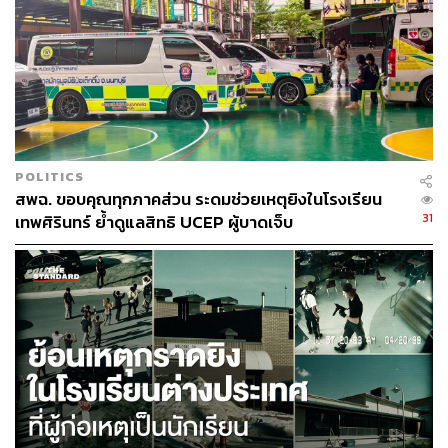
POLITICS
สพฉ. ขอบคุณทุกภาคส่วน ระดมช่วยเหตุยิงในโรงเรียน
31
เทพศิรินทร์ ย้ำดูแลสิทธิ UCEP ผู้บาดเจ็บ