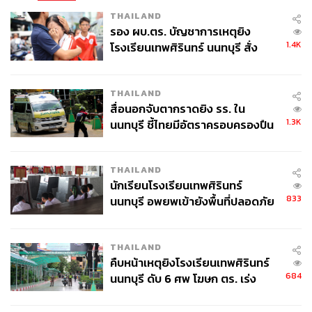
THAILAND
รอง ผบ.ตร. บัญชาการเหตุยิง
1.4K
โรงเรียนเทพศิรินทร์ นนทบุรี สั่ง
ค้นหา 2 รอบยืนยันไร้คนติดค้าง พบ
ศพปู่-ย่าที่บ้านพักผู้ก่อเหตุ
THAILAND
สื่อนอกจับตากราดยิง รร. ใน
1.3K
นนทบุรี ชี้ไทยมีอัตราครอบครองปืน
สูงในระดับต้นของภูมิภาค
THAILAND
นักเรียนโรงเรียนเทพศิรินทร์
833
นนทบุรี อพยพเข้ายังพื้นที่ปลอดภัย
ชั่วคราว หลังเหตุใช้อาวุธปืนภายใน
โรงเรียนคลี่คลาย
THAILAND
คืบหน้าเหตุยิงโรงเรียนเทพศิรินทร์
684
นนทบุรี ดับ 6 ศพ โฆษก ตร. เร่ง
สอบปมขโมยปืนปู่ก่อเหตุ