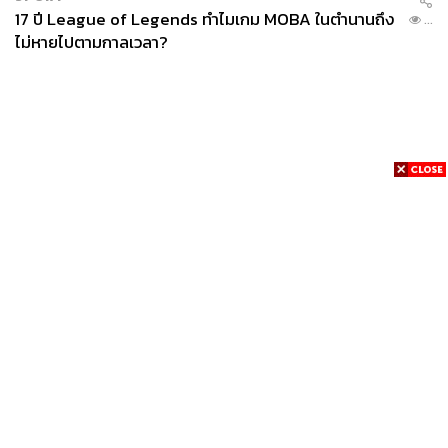
17 ปี League of Legends ทำไมเกม MOBA ในตำนานถึง
...
ไม่หายไปตามกาลเวลา?
News
Wealth
Pop
Podcast
Video
Now
Opinion
Careers
Events
Privacy
About
Contact
Policy
FOR
ADVERTISING
MEMBERSHIP