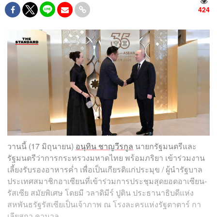
424
วานนี้ (17 มิถุนายน)
อนุทิน ชาญวีรกูล
นายกรัฐมนตรีและ
รัฐมนตรีว่าการกระทรวงมหาดไทย พร้อมภริยา เข้าร่วมงาน
เลี้ยงรับรองอาหารค่ำ เพื่อเป็นเกียรติแก่ประมุข / ผู้นำรัฐบาล
ประเทศสมาชิกอาเซียนที่เข้าร่วมการประชุมสุดยอดอาเซียน-
รัสเซีย สมัยพิเศษ โดยมี วลาดิมีร์ ปูติน ประธานาธิบดีแห่ง
สหพันธรัฐรัสเซียเป็นเจ้าภาพ ณ โรงละครแห่งรัฐตาตาร์ กา
เลียสกา คามาล