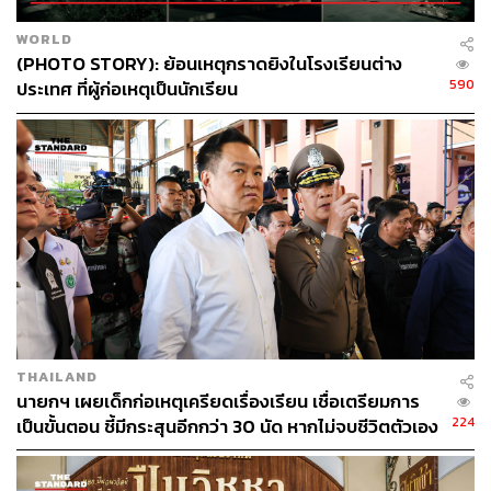
WORLD
(PHOTO STORY): ย้อนเหตุกราดยิงในโรงเรียนต่าง
590
ประเทศ ที่ผู้ก่อเหตุเป็นนักเรียน
TAGS:
Asean
Vladimir Putin
Russia
นายกรัฐมนตรี
อนุทิน ชาญวีรกูล
Thailand
ASEAN-Russia Business Forum
424
ABOUT THE AUTHOR
THE STANDARD TEAM
THAILAND
กองบรรณาธิการ THE STANDARD
นายกฯ เผยเด็กก่อเหตุเครียดเรื่องเรียน เชื่อเตรียมการ
224
เป็นขั้นตอน ชี้มีกระสุนอีกกว่า 30 นัด หากไม่จบชีวิตตัวเอง
อาจสูญเสียเพิ่ม