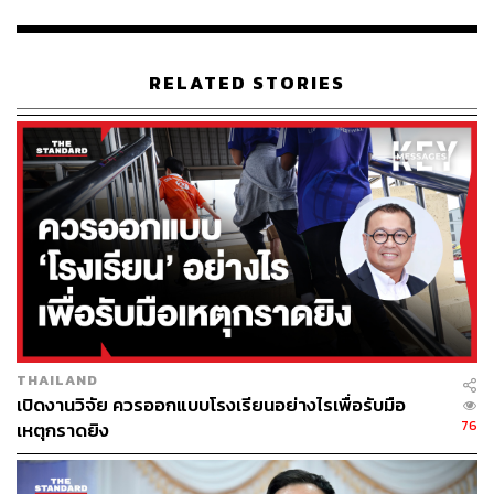
TAGS:
การเมืองไทย
อนุทิน ชาญวีรกูล
พรรคภูมิใจไทย
นโยบายรัฐบาล
Thailand
RELATED STORIES
พระบาทสมเด็จพระปรเมนทรรามาธิบดีศรีสินทรมหา
วชิราลงกรณ พระวชิรเกล้าเจ้าอยู่หัว
Key Messages
การเลือกตั้ง
เลือกตั้ง
นายกรัฐมนตรี
วัฒนธรรมการทำงาน
รัฐสภา
เลือกตั้ง 2569
คณะรัฐมนตรี
THAILAND
239
เปิดงานวิจัย ควรออกแบบโรงเรียนอย่างไรเพื่อรับมือ
76
เหตุกราดยิง
ABOUT THE AUTHOR