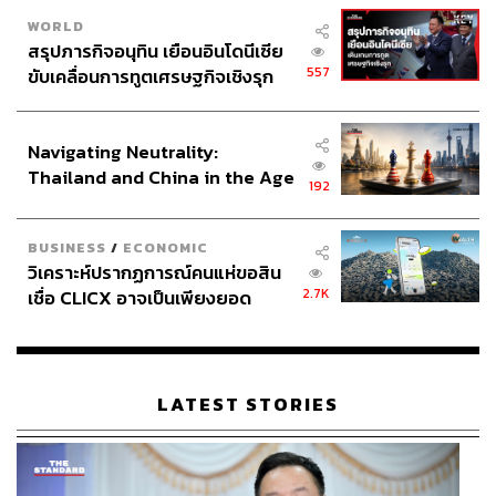
WORLD
สรุปภารกิจอนุทิน เยือนอินโดนีเซีย
557
ขับเคลื่อนการทูตเศรษฐกิจเชิงรุก
ประกาศหุ้นส่วนยุทธศาสตร์ไทย –
อินโดนีเซีย
Navigating Neutrality:
Thailand and China in the Age
192
of a New Global Order
BUSINESS
/
ECONOMIC
วิเคราะห์ปรากฏการณ์คนแห่ขอสิน
2.7K
เชื่อ CLICX อาจเป็นเพียงยอด
ภูเขาน้ำแข็ง ของปัญหาหนี้ครัว
เรือนไทยที่ถูกซุกไว้
LATEST STORIES