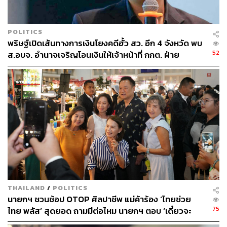
POLITICS
พริษฐ์เปิดเส้นทางการเงินโยงคดีฮั้ว สว. อีก 4 จังหวัด พบ
52
ส.อบจ. อำนาจเจริญโอนเงินให้เจ้าหน้าที่ กกต. ฝ่าย
สืบสวน
THAILAND
/
POLITICS
นายกฯ ชวนช้อป OTOP ศิลปาชีพ แม่ค้าร้อง ‘ไทยช่วย
75
ไทย พลัส’ สุดยอด ถามมีต่อไหม นายกฯ ตอบ ‘เดี๋ยวจะ
พยายาม’