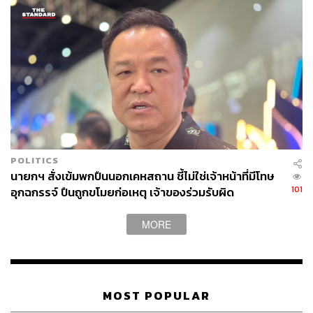
POLITICS
นายกฯ สั่งเข้มพกปืนนอกเคหสถาน ชี้ไม่ใช่เจ้าหน้าที่มีโทษ
101
อุกฉกรรจ์ ปืนถูกขโมยก่อเหตุ เจ้าของร่วมรับผิด
MORE
MOST POPULAR