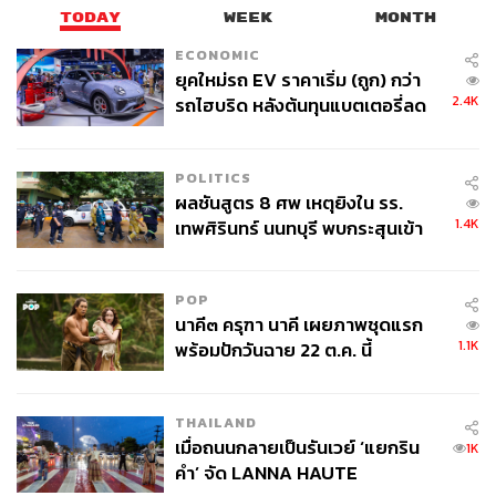
TODAY
WEEK
MONTH
ECONOMIC
ยุคใหม่รถ EV ราคาเริ่ม (ถูก) กว่า
2.4K
รถไฮบริด หลังต้นทุนแบตเตอรี่ลด
ลง - จีนแห่บุกตลาดเกิดใหม่
POLITICS
ผลชันสูตร 8 ศพ เหตุยิงใน รร.
1.4K
เทพศิรินทร์ นนทบุรี พบกระสุนเข้า
จุดสำคัญ ‘ศีรษะ-หน้าอก’ ครูถูกยิง
4 นัด จากระยะไกล
POP
นาคี๓ ครุฑา นาคี เผยภาพชุดแรก
1.1K
พร้อมปักวันฉาย 22 ต.ค. นี้
THAILAND
เมื่อถนนกลายเป็นรันเวย์ ‘แยกริน
1K
คำ’ จัด LANNA HAUTE