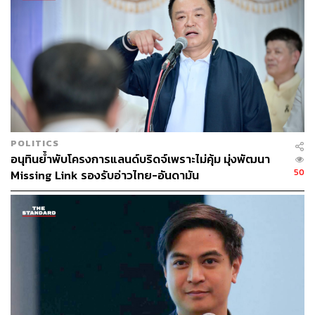
THE STANDARD TEAM
กองบรรณาธิการ THE STANDARD
POLITICS
อนุทินย้ำพับโครงการแลนด์บริดจ์เพราะไม่คุ้ม มุ่งพัฒนา
50
Missing Link รองรับอ่าวไทย-อันดามัน