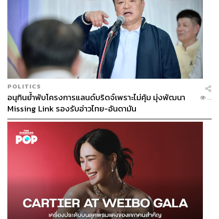
POLITICS
อนุทินย้ำพับโครงการแลนด์บริดจ์เพราะไม่คุ้ม มุ่งพัฒนา
...
Missing Link รองรับอ่าวไทย-อันดามัน