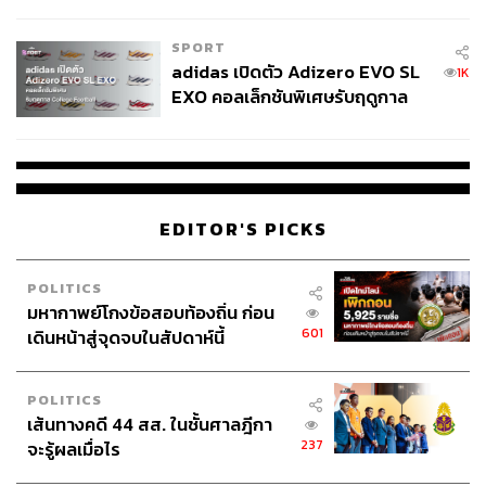
COUTURE กลางสายฝน
SPORT
adidas เปิดตัว Adizero EVO SL
1K
EXO คอลเล็กชันพิเศษรับฤดูกาล
College Football
EDITOR'S PICKS
POLITICS
มหากาพย์โกงข้อสอบท้องถิ่น ก่อน
601
เดินหน้าสู่จุดจบในสัปดาห์นี้
POLITICS
เส้นทางคดี 44 สส. ในชั้นศาลฎีกา
237
จะรู้ผลเมื่อไร