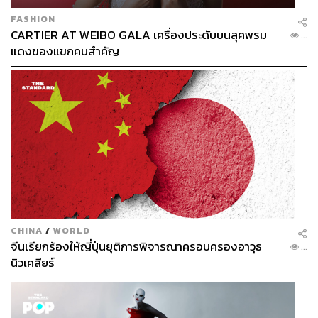
FASHION
CARTIER AT WEIBO GALA เครื่องประดับบนลุคพรม
...
แดงของแขกคนสำคัญ
CHINA
/
WORLD
จีนเรียกร้องให้ญี่ปุ่นยุติการพิจารณาครอบครองอาวุธ
...
นิวเคลียร์