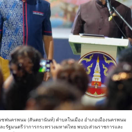
นต์ยอแซฟนครพนม (สันตยานันท์) ตำบลในเมือง อำเภอเมืองนครพนม
รีและรัฐมนตรีว่าการกระทรวงมหาดไทย พบปะส่วนราชการและ