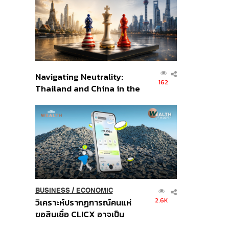
อินโดนีเซีย
Navigating Neutrality:
162
Thailand and China in the
Age of a New Global
Order
BUSINESS
/
ECONOMIC
2.6K
วิเคราะห์ปรากฏการณ์คนแห่
ขอสินเชื่อ CLICX อาจเป็น
เพียงยอดภูเขาน้ำแข็ง ของ