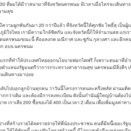
0 ที่ผมได้มีวาสนามาที่จังหวัดนครพนม มีเวลาเมื่อไหร่จะเดินทา
วามสุข
มผูกพันกันมา 20 กว่าปีแล้ว ที่จังหวัดนี้ให้ศุภชัย โพธิ์สุ เป็นผู
ิใจไทย เรามีความใกล้ชิดกัน และจังหวัดนี้ก็ให้จำนวนสส.แก่เรา
งหวัดนครพนมขณะนี้ คืออลงกต มณีกาศ และชูกัน กุลวงศา และอีกคนท
นายก อบจ.นครพนม
วัดแรกที่ทำให้ประเทศไทยออกนโยบายฟอกไตฟรี ก็เพราะตนมาที่อำ
งตำแหน่งรัฐมนตรีว่าการกระทรวงสาธารณสุข นครพนมมีสิ่งดีๆ เก
ตนเดินทางมาบ่อย
นกลับไปบอกลูกบ้านทุกคน ว่าวันนี้โครงการคนละครึ่งพลัส ผ่านมต
์มากกว่าเดิม และต้องมีการลงทะเบียน ดังนั้นกำนันผู้ใหญ่บ้านต้องไป
าท เราเสีย 200 ซื้อของได้ 400 เป็นเวลา 2 เดือน เพื่อเพิ่มมูลค่าทา
่างที่สร้างรายได้ลดรายจ่ายให้พี่น้องประชาชน คนที่มีหนี้เยอะรัฐ
บาท ให้ได้พักหนี้ และปรับโครงสร้างหนี้ มีโอกาสเข้าถึงแหล่งทุนอีกค