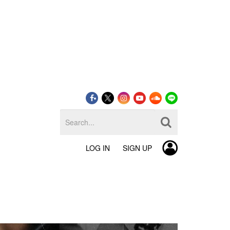
LOG IN
SIGN UP