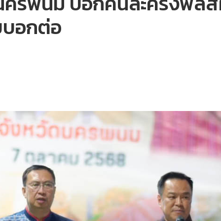
่นนครพนม บอกคนละครึ่งพลัสผ
วยบอกต่อ