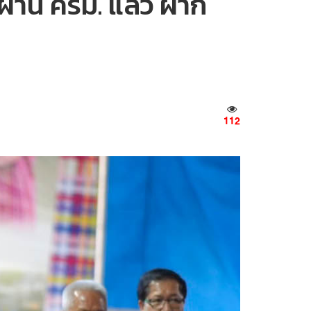
่าน ครม. แล้ว ฝาก
112