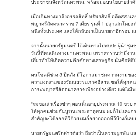
ประชาชนจังหวัดนครพนม พร้อมมอบนโยบายสำคั
เมื่อเดินทางมาถึงอรรถสิทธิ์ ทรัพยสิทธิ์ อดีต
พญาศรีสัตตนาคราช 7 เศียร รุ่นที่ 1 ปลุกเสกโดยเก
หนึ่งทั้งประเทศ และให้กลับมาเป็นนายกฯอีกรอบ 
จากนั้นนายกรัฐมนตรี ได้เดินทางไปพบปะ ผู้นำช
วันนี้ที่ตนเดินทางมานครพนม เพราะทราบว่ามีงานสำ
เที่ยวทำให้เกิดความคึกคักทางเศรษฐกิจ นั่นคือพิ
ตนโชคดีช่วง 3 ปีหลัง มีโอกาสมาชมความงามขอ
ความงดงามของวัฒนธรรมภาคอีสาน ขอให้ทุกคนเป็นเจ
การะพญาศรีสัตตนาคราชเพียงอย่างเดียว แต่ยังมี
“ผมขอเล่าเรื่องขำๆ ตอนนั้นอายุประมาณ 10 ขวบ 
ให้ทุกคนช่วยกันบูรณะพระธาตุพนม ผมก็ไปแคะกระ
สำคัญจะได้ออกทีวีด้วย ผมก็อยากออกทีวีบ้างก็เลยน
นายกรัฐมนตรีกล่าวต่อว่า ถือว่าเป็นความผูกพัน แล