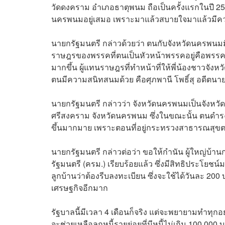
วัดดงคราม อำเภอธาตุพนม ถือเป็นครั้งแรกในปี 253
นครพนมอยู่เสมอ เพราะมาแล้วสบายใจมาแล้วมีค
นายกรัฐมนตรี กล่าวด้วยว่า ตนกับจังหวัดนครพนมมีควา
ราษฎรของพรรคที่ตนเป็นหัวหน้าพรรคอยู่คือพรรคภูม
มากขึ้น ผู้แทนราษฎรที่ทำหน้าที่ให้พี่น้องชาวจั
ตนมีความสนิทสนมด้วย คือศุภพานี โพธิ์สุ อดีต
นายกรัฐมนตรี กล่าวว่า จังหวัดนครพนมเป็นจังห
ศรีสงคราม จังหวัดนครพนม ซึ่งในขณะนั้น ตนดำร
ขึ้นมากมาย เพราะตอนที่อยู่กระทรวงสาธารณสุข
นายกรัฐมนตรี กล่าวต่อว่า ขอให้กำนัน ผู้ใหญ่บ้า
รัฐมนตรี (ครม.) เรียบร้อยแล้ว ซึ่งมีสิทธิประโยชน
ลูกบ้านว่าต้องรีบลงทะเบียน ซึ่งจะใช้ได้วันละ 200 บ
เศรษฐกิจอีกมาก
รัฐบาลนี้มีเวลา 4 เดือนก็จริง แต่จะพยายามทำทุกอย
จะช่วยเหลือลูกหนี้รายย่อยที่มีหนี้ไม่เกิน 100,000 