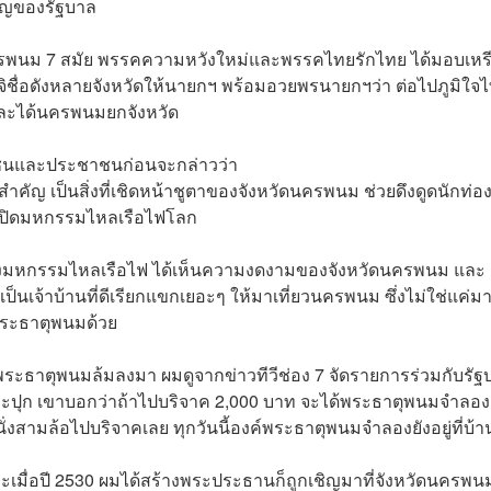
ญของรัฐบาล
สส.นครพนม 7 สมัย พรรคความหวังใหม่และพรรคไทยรักไทย ได้มอบเห
จิชื่อดังหลายจังหวัดให้นายกฯ พร้อมอวยพรนายกฯว่า ต่อไปภูมิใจไท
และได้นครพนมยกจังหวัด
ุมชนและประชาชนก่อนจะกล่าวว่า
คัญ เป็นสิ่งที่เชิดหน้าชูตาของจังหวัดนครพนม ช่วยดึงดูดนักท่อ
ธีเปิดมหกรรมไหลเรือไฟโลก
งมหกรรมไหลเรือไฟ ได้เห็นความงดงามของจังหวัดนครพนม และ
้าบ้านที่ดีเรียกแขกเยอะๆ ให้มาเที่ยวนครพนม ซึ่งไม่ใช่แค่มา
พระธาตุพนมด้วย
พระธาตุพนมล้มลงมา ผมดูจากข่าวทีวีช่อง 7 จัดรายการร่วมกับรัฐ
ปุก เขาบอกว่าถ้าไปบริจาค 2,000 บาท จะได้พระธาตุพนมจำลอง ท
ั่งสามล้อไปบริจาคเลย ทุกวันนี้องค์พระธาตุพนมจำลองยังอยู่ที่บ้า
ะเมื่อปี 2530 ผมได้สร้างพระประธานก็ถูกเชิญมาที่จังหวัดนครพนม 