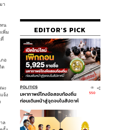
งมา
้แทน
EDITOR'S PICK
เพิ่ม
ี่
เภอ
ิด
ิคณะ
POLITICS
550
มหากาพย์โกงข้อสอบท้องถิ่น
แจ้ง
ก่อนเดินหน้าสู่จุดจบในสัปดาห์
ง
นี้
บาล
รั้ง