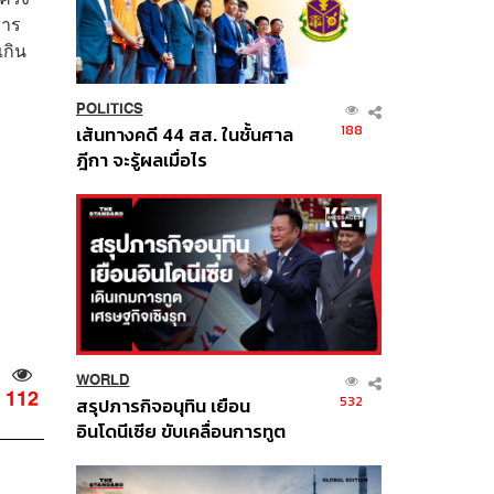
การ
เกิน
POLITICS
188
เส้นทางคดี 44 สส. ในชั้นศาล
ฎีกา จะรู้ผลเมื่อไร
WORLD
112
532
สรุปภารกิจอนุทิน เยือน
อินโดนีเซีย ขับเคลื่อนการทูต
เศรษฐกิจเชิงรุก ประกาศหุ้น
ส่วนยุทธศาสตร์ไทย –