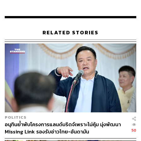
THE STANDARD TEAM
กองบรรณาธิการ THE STANDARD
ABOUT THE PHOTOGRAPHER
RELATED STORIES
ฐานิส สุดโต
บรรณาธิการภาพ ประจำสำนักข่าว THE
STANDARD
POLITICS
อนุทินย้ำพับโครงการแลนด์บริดจ์เพราะไม่คุ้ม มุ่งพัฒนา
50
Missing Link รองรับอ่าวไทย-อันดามัน