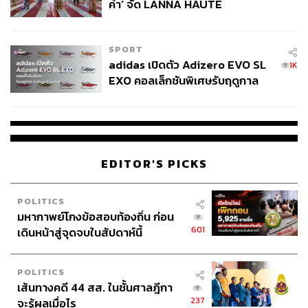
คำ’ จัด LANNA HAUTE
COUTURE กลางสายฝน
SPORT
adidas เปิดตัว Adizero EVO SL
1K
EXO คอลเล็กชันพิเศษรับฤดูกาล
College Football
EDITOR'S PICKS
POLITICS
มหากาพย์โกงข้อสอบท้องถิ่น ก่อน
601
เดินหน้าสู่จุดจบในสัปดาห์นี้
POLITICS
เส้นทางคดี 44 สส. ในชั้นศาลฎีกา
237
จะรู้ผลเมื่อไร