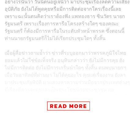
อย่างไรนั้นว่า วันนี้ตนอยู่เจนีวา มาประชุมเรื่องลดความเสี่ยง
อุบัติภัย ยังไม่ได้พูดคุยหรือมีการติดต่อจากใครเรื่องนี้เลย
เพราะฉะนั้นตนคิดว่าเราต้องฟัง แพทองธาร ชินวัตร นายก
รัฐมนตรี เพราะเรื่องการหารือโครงสร้างใดๆ ของคณะ
รัฐมนตรี ก็ต้องมีการหารือในระดับหัวหน้าพรรค ซึ่งตอนนี้
ท่านนายกรัฐมนตรีก็ไม่ได้เรียกประชุมใดๆ ทั้งสิ้น
เมื่อผู้สื่อข่าวถามย้ำว่า ข่าวที่ระบุออกมาว่าพรรคภูมิใจไทย
ยอมแล้วไม่ใช่ข้อเท็จจริง อนุทินกล่าวว่า ยังไม่มีการคุย ยัง
ไม่มีการติดต่อ ยังไม่มีการเกริ่นนำใดๆ ทั้งสิ้น ตนพบนายกฯ
เมื่อวันอาทิตย์ที่ผ่านมา ไม่ได้คุยอะไร คุยแต่เรื่องงาน ยังลา
มาประชุมภัยพิบัติ มาแสวงหาความร่วมมือจากประเทศต่างๆ
มีเรื่องที่ควรจะคุยและเป็นประโยชน์กับประชาชน ต่อ
ประเทศไทยตั้งมากมาย ทุกคนก็มาทำงานกันเป็นประโยชน์
และเป็นศักดิ์ศรีของประเทศไทย โดยเฉพาะประเด็นเรื่อง
READ MORE
ระบบการเตือนภัย เป็นสิ่งที่ทั่วโลกให้ความสนใจ เราก็มาพูด
ว่าขนาดเรามีระบบเซลล์บรอดแคสต์และกำลังพัฒนาให้
ละเอียดมากกว่านี้