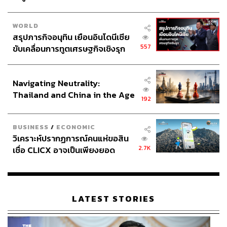
WORLD
สรุปภารกิจอนุทิน เยือนอินโดนีเซีย
557
ขับเคลื่อนการทูตเศรษฐกิจเชิงรุก
ประกาศหุ้นส่วนยุทธศาสตร์ไทย –
อินโดนีเซีย
Navigating Neutrality:
Thailand and China in the Age
192
of a New Global Order
BUSINESS
/
ECONOMIC
วิเคราะห์ปรากฏการณ์คนแห่ขอสิน
2.7K
เชื่อ CLICX อาจเป็นเพียงยอด
ภูเขาน้ำแข็ง ของปัญหาหนี้ครัว
เรือนไทยที่ถูกซุกไว้
LATEST STORIES