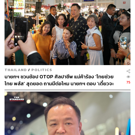
THAILAND
/
POLITICS
นายกฯ ชวนช้อป OTOP ศิลปาชีพ แม่ค้าร้อง ‘ไทยช่วย
75
ไทย พลัส’ สุดยอด ถามมีต่อไหม นายกฯ ตอบ ‘เดี๋ยวจะ
พยายาม’