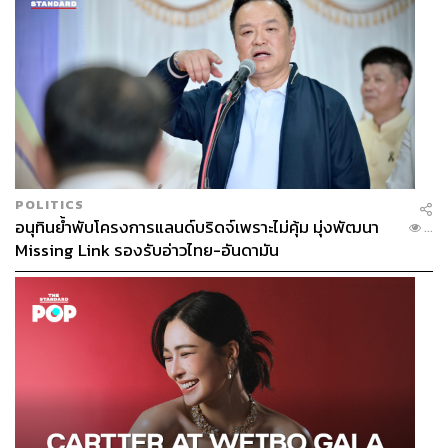
POLITICS
อนุทินย้ำพับโครงการแลนด์บริดจ์เพราะไม่คุ้ม มุ่งพัฒนา
...
Missing Link รองรับอ่าวไทย-อันดามัน