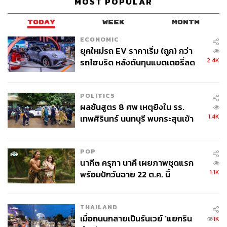
MOST POPULAR
TODAY
WEEK
MONTH
ECONOMIC
ยุคใหม่รถ EV ราคาเริ่ม (ถูก) กว่า
2.4K
รถไฮบริด หลังต้นทุนแบตเตอรี่ลด
ลง - จีนแห่บุกตลาดเกิดใหม่
POLITICS
ผลชันสูตร 8 ศพ เหตุยิงใน รร.
1.4K
เทพศิรินทร์ นนทบุรี พบกระสุนเข้า
จุดสำคัญ ‘ศีรษะ-หน้าอก’ ครูถูกยิง
4 นัด จากระยะไกล
POP
นาคี๓ ครุฑา นาคี เผยภาพชุดแรก
1.1K
พร้อมปักวันฉาย 22 ต.ค. นี้
THAILAND
เมื่อถนนกลายเป็นรันเวย์ ‘แยกริน
1K