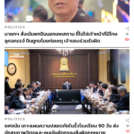
POLITICS
นายกฯ สั่งเข้มพกปืนนอกเคหสถาน ชี้ไม่ใช่เจ้าหน้าที่มีโทษ
101
อุกฉกรรจ์ ปืนถูกขโมยก่อเหตุ เจ้าของร่วมรับผิด
POLITICS
ยศชนัน เคาะแผนความปลอดภัยในรั้วโรงเรียน 90 วัน ส่ง
111
นักสุขภาพจิตดูแล-คุมเข้มคัดกรองสิ่งผิดกฎหมาย