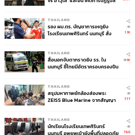
vs อาวุโส’ และอนาคตการปฏิรูปสี
กากี กับ พล.ต.อ. เอก อังสนานนท์
THAILAND
รอง ผบ.ตร. บัญชาการเหตุยิง
1.1K
โรงเรียนเทพศิรินทร์ นนทบุรี สั่ง
ค้นหา 2 รอบยืนยันไร้คนติดค้าง พบ
ศพปู่-ย่าที่บ้านพักผู้ก่อเหตุ
THAILAND
สื่อนอกจับตากราดยิง รร. ใน
1K
นนทบุรี ชี้ไทยมีอัตราครอบครองปืน
สูงในระดับต้นของภูมิภาค
THAILAND
สรุปมหากาพย์กล้องส่องพระ
777
ZEISS Blue Marine จากสัญญา
ผลิต 8.3 ล้าน สู่ข้อพิพาท ‘มา
เวลล์ฯ’ ฟ้อง ‘โทน บางแค’ ผิดนัด
THAILAND
จ่ายหนี้-แอบระบุแบรนด์
นักเรียนโรงเรียนเทพศิรินทร์
760
นนทบุรี อพยพเข้ายังพื้นที่ปลอดภัย