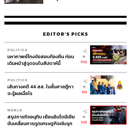
ชั่วคราว หลังเหตุใช้อาวุธปืนภายใน
โรงเรียนคลี่คลาย
EDITOR'S PICKS
POLITICS
มหากาพย์โกงข้อสอบท้องถิ่น ก่อน
556
เดินหน้าสู่จุดจบในสัปดาห์นี้
POLITICS
เส้นทางคดี 44 สส. ในชั้นศาลฎีกา
192
จะรู้ผลเมื่อไร
WORLD
สรุปภารกิจอนุทิน เยือนอินโดนีเซีย
535
ขับเคลื่อนการทูตเศรษฐกิจเชิงรุก
ประกาศหุ้นส่วนยุทธศาสตร์ไทย –