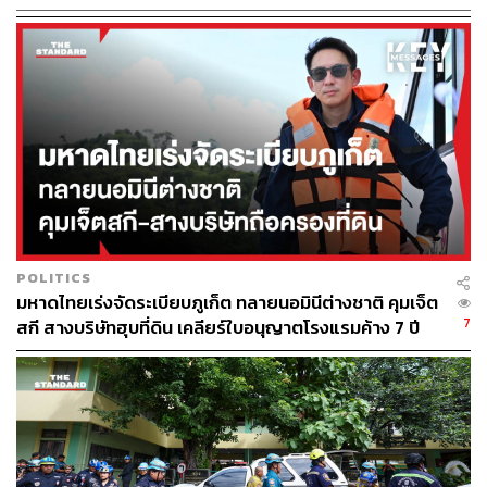
ประเภท
“หากมีการทุจริต จะต้องดำเนินการอย่างเต็มที่ รัฐบาลของผม
เพิ่งยึดทรัพย์สแกมเมอร์มูลค่ากว่า 40,000 ล้านบาท รวมทั้ง
สามารถยึดยาเสพติดได้มากที่สุดเป็นประวัติการณ์ มีการเร่ง
ปราบปรามและขยายผลไปยังเครือข่าย รวมถึงดำเนินคดีด้าน
การฟอกเงินอย่างจริงจัง”
นายกรัฐมนตรีกล่าวว่า สิ่งเหล่านี้สะท้อนให้เห็นว่าหน่วยงาน
ที่เกี่ยวข้องกับรัฐบาลทำงานร่วมกันเป็นหนึ่งเดียว และไม่มี
POLITICS
ความกังวลต่ออิทธิพลใด ๆ แม้แต่คำว่าผู้มีอิทธิพลตนยัง
มหาดไทยเร่งจัดระเบียบภูเก็ต ทลายนอมินีต่างชาติ คุมเจ็ต
เปลี่ยนให้เรียกว่า อันธพาล เพื่อแสดงจุดยืนที่ชัดเจนว่ารัฐบาล
7
สกี สางบริษัทฮุบที่ดิน เคลียร์ใบอนุญาตโรงแรมค้าง 7 ปี
ถือว่าคนกลุ่มนี้เป็นศัตรูของสังคม
เมื่อถามว่า จะพูดคุยกับรัฐมนตรีว่าการกระทรวงดิจิทัลเพื่อ
เศรษฐกิจและสังคมหรือไม่ หลังหลายฝ่ายเรียกร้องให้มีการ
ทบทวน TOR นายกรัฐมนตรีกล่าวว่า ไม่มีความจำเป็น เพราะ
ทุกอย่างเป็นไปตามกระบวนการ หากไม่ถูกต้อง ระบบก็จะ