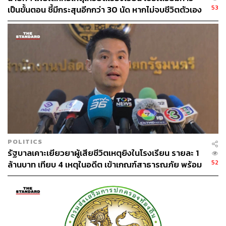
53
185
เป็นขั้นตอน ชี้มีกระสุนอีกกว่า 30 นัด หากไม่จบชีวิตตัวเอง
อาจสูญเสียเพิ่ม
ABOUT THE AUTHOR
THE STANDARD TEAM
กองบรรณาธิการ THE STANDARD
POLITICS
รัฐบาลเคาะเยียวยาผู้เสียชีวิตเหตุยิงในโรงเรียน รายละ 1
52
ล้านบาท เทียบ 4 เหตุในอดีต เข้าเกณฑ์สาธารณภัย พร้อม
เร่งจ่ายโดยเร็ว