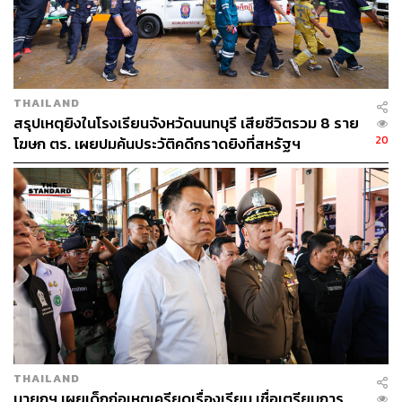
ทำให้โครงการล้มไปเอง แต่หากเป็นไปตามกฎหมาย ระบบก็
จะทำให้โครงการเดินหน้าต่อได้
เมื่อถามย้ำว่า แสดงว่ายืนยันเดินหน้าโครงการต่อใช่หรือไม่
นายกรัฐมนตรีกล่าวว่า “แน่นอนครับ ประชาชนรอ AI อยู่ AI
THAILAND
ต้องตอบสนองได้ทันที ไม่ใช่ตอบได้เพียงไม่กี่คำถามแล้วค่อย
สรุปเหตุยิงในโรงเรียนจังหวัดนนทบุรี เสียชีวิตรวม 8 ราย
ๆ ช้าลง เวลาทำมาหากินเราไม่ได้ถามวันนี้แล้วรอคำตอบ
20
โฆษก ตร. เผยปมค้นประวัติคดีกราดยิงที่สหรัฐฯ
พรุ่งนี้ ถามวันนี้ก็ต้องได้คำตอบตั้งแต่เมื่อวาน”
TAGS:
กระทรวงดิจิทัลเพื่อเศรษฐกิจและสังคม
ทำเนียบรัฐบาล
อนุทิน ชาญวีรกูล
TH-AI Passport
ปัญญาประดิษฐ์ (Artificial intelligence - AI)
กระทรวงมหาดไทย
นายกรัฐมนตรี
THAILAND
นายกฯ เผยเด็กก่อเหตุเครียดเรื่องเรียน เชื่อเตรียมการ