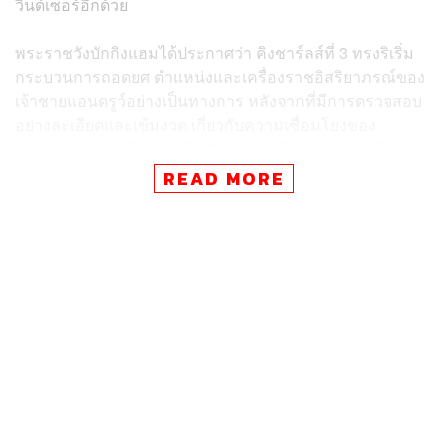
วินด์เซอร์อีกด้วย
พระราชวังบักกิงแฮมได้ประกาศว่า คิงชาร์ลส์ที่ 3 ทรงริเริ่ม
กระบวนการถอดยศ ตำแหน่งและเครื่องราชอิสริยาภรณ์ของ
เจ้าชายแอนดรูว์อย่างเป็นทางการ หลังจากที่มีการตรวจสอบ
อย่างละเอียดและเข้มงวด เกี่ยวกับความเชื่อมโยงของ
พระองค์กับเจฟฟรีย์เอปสตีน นักการเงินผู้ทรงอิทธิพล ผู้เคยถูก
ตัดสินว่ากระทำความผิดทางเพศ ชักชวนผู้เยาว์ไปค้าประเวณี
READ MORE
เมื่อปี 2008 ก่อนที่เอปสตีนได้ตัดสินใจจบชีวิตตัวเองภายใน
เรือนจำ ขณะกำลังอยู่ระหว่างการรอพิจารณาคดีค้าประเวณี
ผู้เยาว์ในปี 2019
เรื่องอื้อฉาวปะทุขึ้น จากบันทึกความทรงจำของเวอร์จิเนีย
จุฟเฟร ซึ่งเธออ้างว่า เธอถูกบังคับให้มีเพศสัมพันธ์กับเจ้าชาย
แอนดรูว์ถึง 3 ครั้ง ขณะที่เธอยังคงเป็นเพียงผู้เยาว์ (อายุ 17 ปี
เมื่อปี 2001) เธอยื่นฟ้องเจ้าชายแอนดรูว์ต่อศาลนิวยอร์ก เมื่อ
เดือนกันยายน 2021 โดยเจ้าชายแอนดรูว์ยืนกรานปฏิเสธข้อ
กล่าวหาเหล่านี้มาโดยตลอด