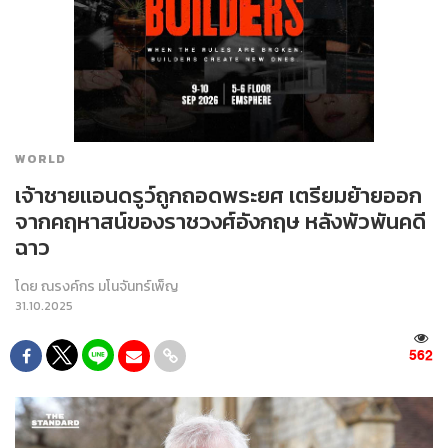
WORLD
เจ้าชายแอนดรูว์ถูกถอดพระยศ เตรียมย้ายออก
จากคฤหาสน์ของราชวงศ์อังกฤษ หลังพัวพันคดี
ฉาว
โดย
ณรงค์กร มโนจันทร์เพ็ญ
31.10.2025
562