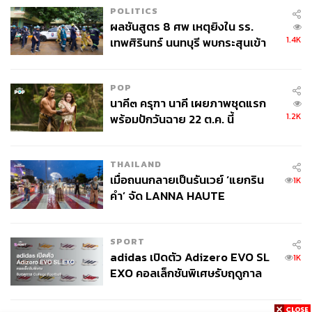
POLITICS
ผลชันสูตร 8 ศพ เหตุยิงใน รร.
1.4K
เทพศิรินทร์ นนทบุรี พบกระสุนเข้า
จุดสำคัญ ‘ศีรษะ-หน้าอก’ ครูถูกยิง
4 นัด จากระยะไกล
POP
นาคี๓ ครุฑา นาคี เผยภาพชุดแรก
1.2K
พร้อมปักวันฉาย 22 ต.ค. นี้
THAILAND
เมื่อถนนกลายเป็นรันเวย์ ‘แยกริน
1K
คำ’ จัด LANNA HAUTE
COUTURE กลางสายฝน
SPORT
adidas เปิดตัว Adizero EVO SL
1K
EXO คอลเล็กชันพิเศษรับฤดูกาล
College Football