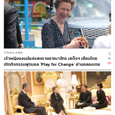
อ้างอิง:
https://www.bbc.com/news/articles/cr7m4yjkp74o
https://news.sky.com/story/prince-andrew-to-leave-ro
yal-lodge-as-king-begins-process-to-remove-his-title
s-13460931
https://www.theguardian.com/uk-news/2025/oct/30/pr
ince-andrew-leave-royal-lodge-windsor
THAILAND
https://edition.cnn.com/2025/10/30/europe/prince-an
เจ้าหญิงแอนน์แห่งสหราชอาณาจักร เสด็จฯ เยือนไทย
drew-title-and-honors-remove-latam-intl
171
เปิดกิจกรรมฟุตบอล ‘Play for Change’ ย่านคลองเตย
TAGS:
UK
Prince Andrew
ราชวงศ์อังกฤษ