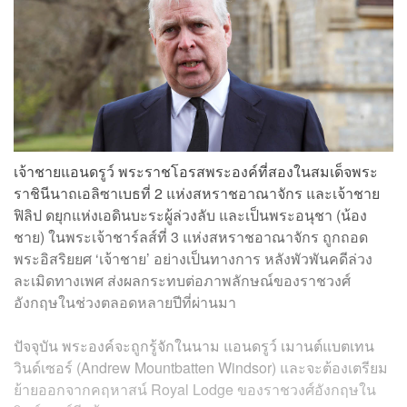
เจ้าชายแอนดรูว์ พระราชโอรสพระองค์ที่สองในสมเด็จพระ
ราชินีนาถเอลิซาเบธที่ 2 แห่งสหราชอาณาจักร และเจ้าชาย
ฟิลิป ดยุกแห่งเอดินบะระผู้ล่วงลับ และเป็นพระอนุชา (น้อง
ชาย) ในพระเจ้าชาร์ลส์ที่ 3 แห่งสหราชอาณาจักร ถูกถอด
พระอิสริยยศ ‘เจ้าชาย’ อย่างเป็นทางการ หลังพัวพันคดีล่วง
ละเมิดทางเพศ ส่งผลกระทบต่อภาพลักษณ์ของราชวงศ์
อังกฤษในช่วงตลอดหลายปีที่ผ่านมา
ปัจจุบัน พระองค์จะถูกรู้จักในนาม แอนดรูว์ เมานต์แบตเทน
วินด์เซอร์ (Andrew Mountbatten Windsor) และจะต้องเตรียม
ย้ายออกจากคฤหาสน์ Royal Lodge ของราชวงศ์อังกฤษใน