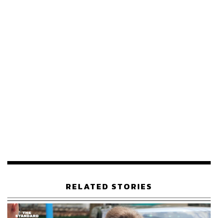
ก่อนหน้านี้ เจ้าชายแอนดรูว์ เคยสละพระอิสริยยศอื่นๆ ไปแล้ว
ในเดือนตุลาคมปีนี้ รวมถึงตำแหน่งสำคัญอย่าง ‘ดยุกแห่ง
ยอร์ก’ (Duke of York) ซึ่งมักจะพระราชทานให้กับพระ
ราชโอรสพระองค์รองของราชวงศ์อังกฤษ
โดยคาดว่า พระองค์จะย้ายไปยังที่พักส่วนตัวในเขต
Sandringham Estate ซึ่งคาดว่า คิงชาร์ลส์ที่ 3 ทรงให้การ
สนับสนุนทางการเงินเป็นการส่วนตัว ขณะที่ ซาราห์ เฟอร์กู
สัน อดีตภรรยาของพระองค์ ก็จะย้ายออกจาก Royal Lodge
เช่นเดียวกัน และจะจัดการเรื่องที่พักของตนเอง เธอเปลี่ยน
กลับไปใช้นามสกุลเดิมว่า เฟอร์กูสัน หลังจากที่แอนดรูว์สละ
การใช้ตำแหน่งดยุกแห่งยอร์ก
ทางด้าน เจ้าหญิงยูจีนีและเจ้าหญิงเบียทริซ บุตรสาวทั้งสอง
ของ แอนดรูว์ เมานต์แบตเทน วินด์เซอร์ จะยังคงรักษา
ตำแหน่งเจ้าหญิงของตนไว้ โดยที่แอนดรูว์ก็จะยังคงอยู่ใน
RELATED STORIES
ลำดับที่ 8 ของการสืบราชบัลลังก์อังกฤษต่อไป
แฟ้มภาพ:
Steve Parsons – WPA Pool / Getty Images