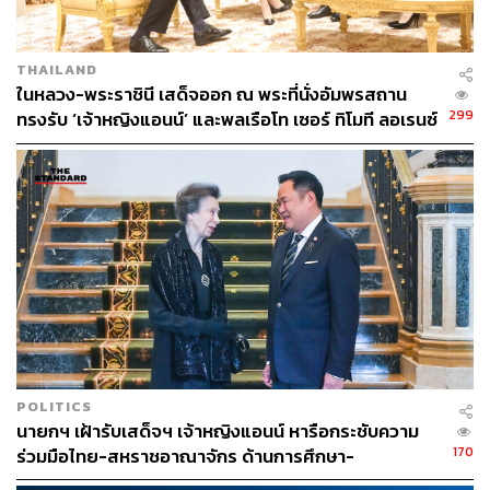
562
THAILAND
ในหลวง-พระราชินี เสด็จออก ณ พระที่นั่งอัมพรสถาน
ABOUT THE AUTHOR
299
ทรงรับ ‘เจ้าหญิงแอนน์’ และพลเรือโท เซอร์ ทิโมที ลอเรนซ์
ณรงค์กร มโนจันทร์เพ็ญ
ในโอกาสเสด็จเยือนไทย
Content Creator กองบรรณาธิการข่าว THE
STANDARD
POLITICS
นายกฯ เฝ้ารับเสด็จฯ เจ้าหญิงแอนน์ หารือกระชับความ
170
ร่วมมือไทย-สหราชอาณาจักร ด้านการศึกษา-
สาธารณสุข