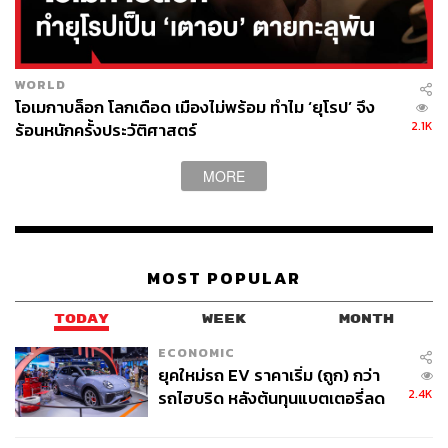
WORLD
โอเมกาบล็อก โลกเดือด เมืองไม่พร้อม ทำไม ‘ยุโรป’ จึง
2.1K
ร้อนหนักครั้งประวัติศาสตร์
MORE
MOST POPULAR
TODAY
WEEK
MONTH
ECONOMIC
ยุคใหม่รถ EV ราคาเริ่ม (ถูก) กว่า
2.4K
รถไฮบริด หลังต้นทุนแบตเตอรี่ลด
ลง - จีนแห่บุกตลาดเกิดใหม่