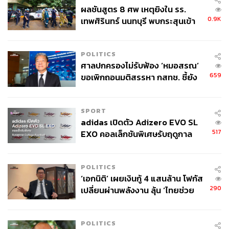
ผลชันสูตร 8 ศพ เหตุยิงใน รร.
0.9K
เทพศิรินทร์ นนทบุรี พบกระสุนเข้า
จุดสำคัญ ‘ศีรษะ-หน้าอก’ ครูถูกยิง
4 นัด จากระยะไกล
POLITICS
ศาลปกครองไม่รับฟ้อง ‘หมอสรณ’
659
ขอเพิกถอนมติสรรหา กสทช. ชี้ยัง
ไม่ใช่ผู้เดือดร้อนเสียหาย
SPORT
adidas เปิดตัว Adizero EVO SL
517
EXO คอลเล็กชันพิเศษรับฤดูกาล
College Football
POLITICS
‘เอกนิติ’ เผยเงินกู้ 4 แสนล้าน โฟกัส
290
เปลี่ยนผ่านพลังงาน ลุ้น ‘ไทยช่วย
ไทยพลัส’ เฟส 2 รอประเมินความ
เหมาะสม
POLITICS