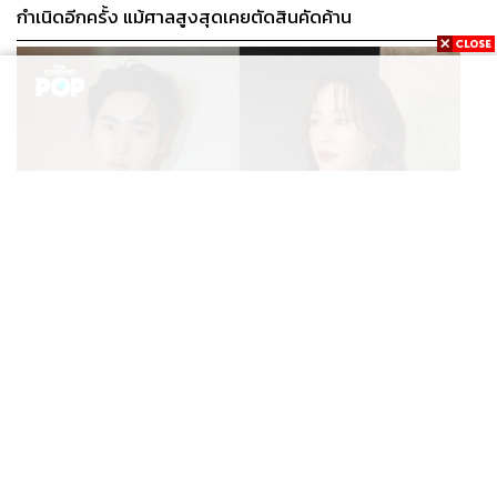
กำเนิดอีกครั้ง แม้ศาลสูงสุดเคยตัดสินคัดค้าน
ENTERTAINMENT
เก้า นพเก้า และ พาย รินรดา เตรียมร่วมงานกันใน ‘รสกาล
...
Enchanted Taste In Time’