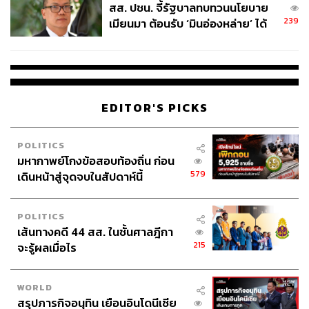
สส. ปชน. จี้รัฐบาลทบทวนนโยบาย
239
เมียนมา ต้อนรับ ‘มินอ่องหล่าย’ ได้
แค่สัญญาว่างเปล่า
EDITOR'S PICKS
POLITICS
มหากาพย์โกงข้อสอบท้องถิ่น ก่อน
579
เดินหน้าสู่จุดจบในสัปดาห์นี้
POLITICS
เส้นทางคดี 44 สส. ในชั้นศาลฎีกา
215
จะรู้ผลเมื่อไร
WORLD
สรุปภารกิจอนุทิน เยือนอินโดนีเซีย