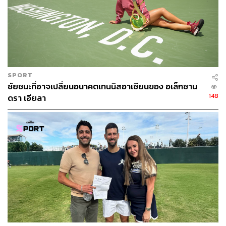
ABOUT THE AUTHOR
สมศักดิ์ จันทวิชชประภา
โปรดิวเซอร์ คอลัมนิสต์ และบรรณาธิการ ผู้
หลงใหลในความตื่นเต้นของกีฬาและความ
SPORT
สงบของการอ่านหนังสือเงียบๆ
ชัยชนะที่อาจเปลี่ยนอนาคตเทนนิสอาเซียนของ อเล็กซาน
148
ดรา เอียลา