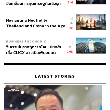
546
ขับเคลื่อนการทูตเศรษฐกิจเชิงรุก
ประกาศหุ้นส่วนยุทธศาสตร์ไทย –
อินโดนีเซีย
Navigating Neutrality:
Thailand and China in the Age
181
of a New Global Order
BUSINESS
/
ECONOMIC
วิเคราะห์ปรากฏการณ์คนแห่ขอสิน
2.6K
เชื่อ CLICX อาจเป็นเพียงยอด
ภูเขาน้ำแข็ง ของปัญหาหนี้ครัว
เรือนไทยที่ถูกซุกไว้
LATEST STORIES