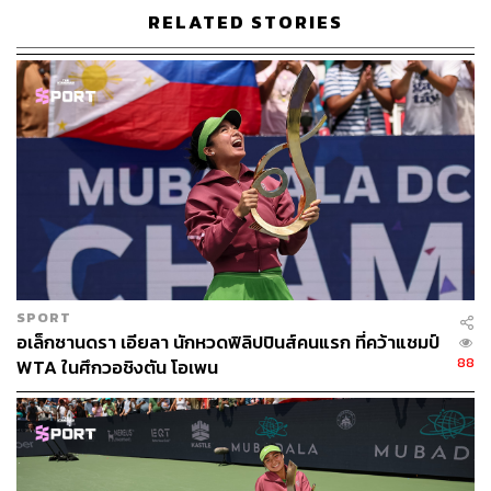
RELATED STORIES
TAGS:
กีฬาเทนนิส
Carlos Alcaraz Garfia
French Open 2025
French Open
Roland Garros
นักเทนนิส
SPORT
อเล็กซานดรา เอียลา นักหวดฟิลิปปินส์คนแรก ที่คว้าแชมป์
88
WTA ในศึกวอชิงตัน โอเพน
393