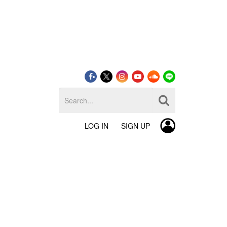
LOG IN
SIGN UP