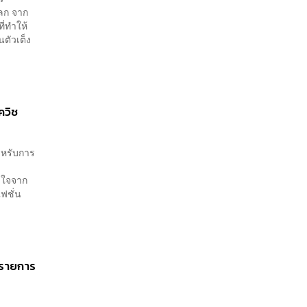
โลก จาก
ี่ทำให้
นตัวเต็ง
ควิช
สำหรับการ
ลใจจาก
ฟชั่น
 รายการ