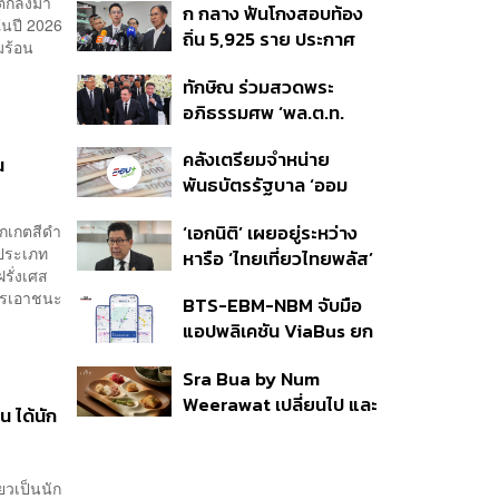
ี่ตกลงมา
ก กลาง ฟันโกงสอบท้อง
350’ เสริมความมั่นคง
ในปี 2026
ถิ่น 5,925 ราย ประกาศ
ชายแดน
มร้อน
บัญชีใหม่ 7 ส.ค. ส่วน 97
ทักษิณ ร่วมสวดพระ
ราย รอ ป.ป.ช. ขีดเส้นแล้ว
อภิธรรมศพ ‘พล.ต.ท.
เสร็จ 31 ส.ค.
ผ่อน’ บิดา ‘พักตร์พิไล ทวี
คลังเตรียมจำหน่าย
สิน’ สิริอายุ 103 ปี แกนนำ
น
พันธบัตรรัฐบาล ‘ออม
เพื่อไทย-บุคคลหลาก
พลัส’ รอบถัดไป เร็วสุด 4
วงการร่วมอาลัย
‘เอกนิติ’ เผยอยู่ระหว่าง
็กเกตสีดำ
ก.ย.นี้ อาจเพิ่มสัดส่วนการ
 ประเภท
หารือ ‘ไทยเที่ยวไทยพลัส’
ขายแบบ Small Lot First
ศฝรั่งเศส
มีสิทธิใช้งบจากเงินกู้ 4
มากขึ้น
การเอาชนะ
BTS-EBM-NBM จับมือ
แสนล้าน มั่นใจงบต่อ ‘ไทย
แอปพลิเคชัน ViaBus ยก
ช่วยไทย พลัส’ เฟส 2 มี
ระดับการติดตามตำแหน่ง
เพียงพอ
Sra Bua by Num
รถไฟฟ้า 3 สายแบบเรียล
Weerawat เปลี่ยนไป และ
ไทม์
น ได้นัก
นี่คือเหตุผลที่เราควรกลับ
ไปอีกครั้ง
ยวเป็นนัก