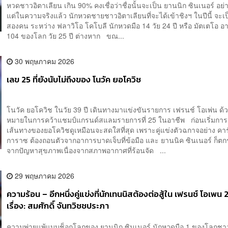
หวดชาวอิตาเลียน เกิน 90% คงเชื่อว่าชื่อนั้นจะเป็น ยานนิก ซินเนอร์ อย
แต่ในความจริงแล้ว นักหวดชายชาวอิตาเลียนที่จะได้เข้าชิงฯ ในปีนี้ จะเป
สองคน ระหว่าง ฟลาวิโอ โคโบลี นักหวดมือ 14 วัย 24 ปี หรือ มัตเตโอ อาร
104 ของโลก วัย 25 ปี ต่างหาก ขณ...
30 พฤษภาคม 2026
เลข 25 ที่ยังนับไม่ถึงของ โนวัค ยอโควิช
โนวัค ยอโควิช ในวัย 39 ปี เดินทางมาแข่งขันรายการ เฟรนช์ โอเพ่น ด้ว
หมายในการคว้าแชมป์แกรนด์สแลมรายการที่ 25 ในอาชีพ ก่อนเริ่มการ
เส้นทางของยอโควิชดูเหมือนจะสดใสที่สุด เพราะคู่แข่งตัวฉกาจอย่าง คาร
การาซ ต้องถอนตัวจากอาการบาดเจ็บที่ข้อมือ และ ยานนิค ซินเนอร์ ก็ต
จากปัญหาสุขภาพเนื่องจากสภาพอากาศที่ร้อนจัด ...
29 พฤษภาคม 2026
ความร้อน – อีกหนึ่งคู่แข่งที่นักเทนนิสต้องต่อสู้ใน เฟรนช์ โอเพน
เรื่อง: สมศักดิ์ จันทวิชชประภา
ความพ่ายแพ้แบบช็อกโลกของ ยานนิก ซินเนอร์ นักหวดมือ 1 ของโลกชา