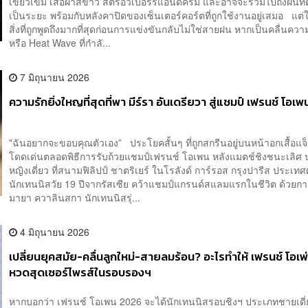
เขียวเข้ม เสื้อผ้าสีขาว สตรอว์เบอร์รีแอนด์ครีม และอาจจะรวมไปถึงฝนท
เป็นระยะ พร้อมกับหลังคาปิดของเซ็นเตอร์คอร์ตที่ถูกใช้งานอยู่เสมอ แต่
สิ่งที่ถูกพูดถึงมากที่สุดก่อนการแข่งขันกลับไม่ใช่สายฝน หากเป็นคลื่นควา
หรือ Heat Wave ที่กำลั...
7 มิถุนายน 2026
ความรักยิ่งใหญที่สุดที่พา มีร์รา อันเดรียวา สู่แชมป์ เฟรนช์ โอเพ
"ฉันอยากจะขอบคุณตัวเอง” ประโยคสั้นๆ ที่ถูกสกรีนอยู่บนหน้าอกเสื้อแจ
โดดเด่นตลอดพิธีการรับถ้วยแชมป์เฟรนช์ โอเพน หลังแมตช์ชิงชนะเลิศ
หญิงเดี่ยว ที่สนามฟิลิปป์ ชาตริเยร์ ในโรลังด์ การ์รอส กรุงปารีส ประเท
นักเทนนิสวัย 19 ปีจากรัสเซีย คว้าแชมป์แกรนด์สแลมแรกในชีวิต ด้วย
มายา ควาลินสกา นักเทนนิสรุ่...
4 มิถุนายน 2026
เปลี่ยนยุคสมัย-คลื่นลูกใหม่-สายลมร้อน? อะไรทำให้ เฟรนช์ โอเพ่
หวดสุดเซอร์ไพรส์ในรอบรองฯ
หากบอกว่า เฟรนช์ โอเพน 2026 จะได้นักเทนนิสรอบชิงฯ ประเภทชายเดี่