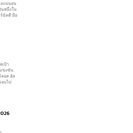
่างแน่นอน
็นหนึ่งใน
์นัลดี มือ
ยเป้า
แข่งขัน
์ลอส อัล
กรอบไป
 2026
ว