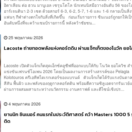
อิตาเลียน ต่อ ฮวน มานูเอล เซรุนโดโล นักเทนนิสมือวางอันดับ 56 ของ
อาร์เจนตินา 2-3 เซต ด้วยสกอร์ 6-3, 6-2, 5-7, 1-6 และ 1-6 กลายเป็นสิ่งท
แฟนๆ กีฬาต่างตกใจกับสิ่งที่เกิดขึ้น ก่อนเริ่มรายการ ซินเนอร์ถูกยกให้เป็
อันดับหนึ่งที่จะคว้าแชมป์รายการนี้ หลังคว้าชัยชน...
25 พฤษภาคม 2026
Lacoste ถ่ายทอดพลังแห่งคอร์ตดิน ผ่านแจ็กเก็ตของโนวัค ยอโ
Lacoste เปิดตัวแจ็กเก็ตสุดเอ็กซ์คลูซีฟที่ออกแบบให้กับ โนวัค ยอโควิช 
แข่งขันเฟรนช์โอเพน 2026 โดยเป็นผลงานการสร้างสรรค์ของ Pelagia
Kolotouros ครีเอทีฟไดเรกเตอร์ของแบรนด์ ตัวแจ็กเก็ตได้รับแรงบันดา
สีสัน พื้นผิว และพลังของฤดูกาลคอร์ตดิน พร้อมตีความซิลูเอตจากรันเวย์แ
ผ่านการผสมผสานระหว่างนวัตกรรม งานคราฟต์ และดีไซน์เชิงปร...
4 พฤษภาคม 2026
ยานนิก ซินเนอร์ คนแรกในประวัติศาสตร์ คว้า Masters 1000 5
ติด