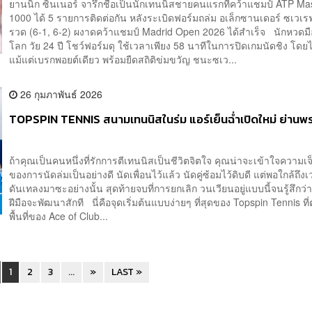
ยานนิก ซินเนอร์ จารึกชื่อเป็นนักเทนนิสชายคนแรกที่คว้าแชมป์ ATP Ma
1000 ได้ 5 รายการติดต่อกัน หลังระเบิดฟอร์มถล่ม อเล็กซานเดอร์ ซเวเร
รวด (6-1, 6-2) ผงาดคว้าแชมป์ Madrid Open 2026 ได้สำเร็จ นักหวดมื
โลก วัย 24 ปี โชว์ฟอร์มดุ ใช้เวลาเพียง 58 นาทีในการปิดเกมนัดชิง โดยไ
แม้แต่เบรกพอยต์เดียว พร้อมยืดสถิติข่มขวัญ ชนะซเว...
26 กุมภาพันธ์ 2026
TOPSPIN TENNIS สนามเทนนิสในร่ม แอร์เย็นฉ่ำเปิดใหม่ ย่านพ
ถ้าคุณเป็นคนหนึ่งที่รักการตีเทนนิสเป็นชีวิตจิตใจ คุณน่าจะเข้าใจความเ
ของการนัดล่มเป็นอย่างดี นัดเพื่อนไว้แล้ว นัดคู่ซ้อมไว้ดิบดี แต่พอใกล้ถึ
ดันเทลงมาซะอย่างนั้น สุดท้ายจบที่การยกเลิก วนเวียนอยู่แบบนี้จนรู้สึกว่าเ
ฝีมือจะพัฒนาสักที นี่คือจุดเริ่มต้นแบบง่ายๆ ที่สุดของ Topspin Tennis ที่ตั
พื้นที่ของ Ace of Club...
1
2
3
...
»
LAST »