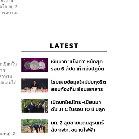
เลวร้าย
โล อยู่ 2
ข้ารอบ แต่
LATEST
เงินบาท ‘แข็งค่า’ หนักสุด
เยี่ยมใน
รอบ 6 สัปดาห์ หลังปฏิบัติ
จาก
การแทรกแซงเยนของ
งสำหรับ
โรมเผยข้อมูลใหม่ปมทุจริต
์สแลมได้
สหรัฐฯ-ญี่ปุ่น Standard
สอบท้องถิ่น ย้อนเอกสาร
Chartered เปิดเป้าสิ้นปีนี้
ประชุมปี 2567 พบชื่อ
จ่อแข็งต่อแตะ 32.50 บาท
เปิดบทใหม่ไทย-เมียนมา
อนุทิน จ่อสอบต่อเอี่ยว
ต่อดอลลาร์
ดัน JTC ในรอบ 10 ปี ปลุก
ตัดตอน ม.บูรพา หรือไม่
‘เส้นเลือดใหญ่’ ค้า
มท. 2 ลุยชายแดนสุรินทร์
ชายแดน ท่าเรือน้ำลึก
สั่ง กฟภ. ขยายไฟฟ้า
ทวาย
ามหญ้าสี
‘ปราสาทตาควาย–เนิน