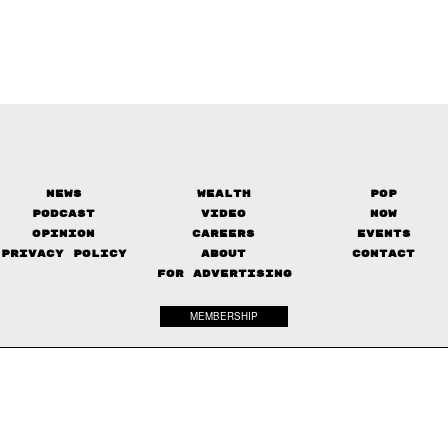
News
Wealth
Pop
Podcast
Video
Now
Opinion
Careers
Events
Privacy Policy
About
Contact
FOR ADVERTISING
MEMBERSHIP
© 2017-
2026
The Standard. All rights reserved.