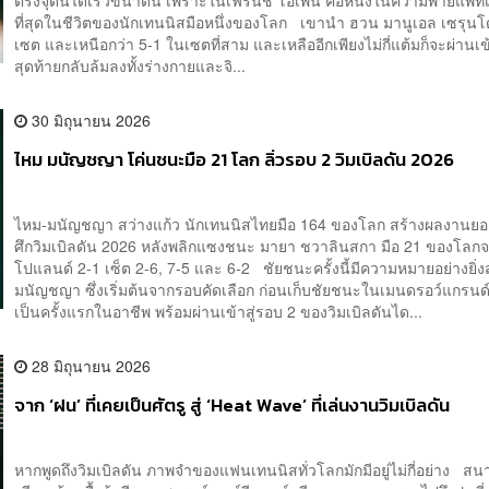
ตรงจุดนี้ได้เร็วขนาดนี้ เพราะในเฟรนช์ โอเพน คือหนึ่งในความพ่ายแพ้ที่
ที่สุดในชีวิตของนักเทนนิสมือหนึ่งของโลก เขานำ ฮวน มานูเอล เซรุนโด
เซต และเหนือกว่า 5-1 ในเซตที่สาม และเหลืออีกเพียงไม่กี่แต้มก็จะผ่านเ
สุดท้ายกลับล้มลงทั้งร่างกายและจิ...
30 มิถุนายน 2026
ไหม มนัญชญา โค่นชนะมือ 21 โลก ลิ่วรอบ 2 วิมเบิลดัน 2026
ไหม-มนัญชญา สว่างแก้ว นักเทนนิสไทยมือ 164 ของโลก สร้างผลงานยอด
ศึกวิมเบิลดัน 2026 หลังพลิกแซงชนะ มายา ชวาลินสกา มือ 21 ของโลก
โปแลนด์ 2-1 เซ็ต 2-6, 7-5 และ 6-2 ชัยชนะครั้งนี้มีความหมายอย่างยิ่
มนัญชญา ซึ่งเริ่มต้นจากรอบคัดเลือก ก่อนเก็บชัยชนะในเมนดรอว์แกรนด
เป็นครั้งแรกในอาชีพ พร้อมผ่านเข้าสู่รอบ 2 ของวิมเบิลดันได...
28 มิถุนายน 2026
จาก ‘ฝน’ ที่เคยเป็นศัตรู สู่ ‘Heat Wave’ ที่เล่นงานวิมเบิลดัน
หากพูดถึงวิมเบิลดัน ภาพจำของแฟนเทนนิสทั่วโลกมักมีอยู่ไม่กี่อย่าง สน