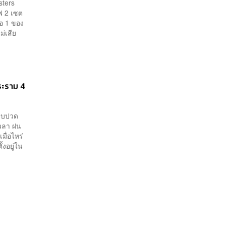
sters
ฟ 2 เซต
อ 1 ของ
ม่เสีย
ระราม 4
จ็บปวด
งเวลา ฝน
มื่อไหร่
้งอยู่ใน